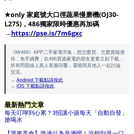
★only 家庭號大口徑蔬果慢磨機(OJ30-
L27S)，486獨家限時優惠再加碼
→
https://pse.is/7m6gxc
《Mr486》APP二手家電市集，想怎麼買、怎麼賣隨便
你，免手續費；在486買過家電的朋友更要立刻下載，
所有問題線上真人客服回覆，還能與其他人一起討論
交流。
→
Android 下載點請按此
→
iOS 下載點請按此
最新熱門文章
每天叮嚀到心累？3招讓小孩每天「自動自發」
搶喝水
【屏東美食】路過以為是酒吧！沒想到是一口