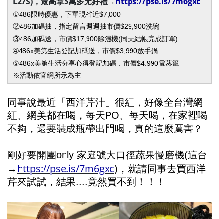
L27S)，最高拿5萬多元好禮→
https://pse.is/7m6gxc
①486限時優惠，下單現省近$7,000
②486加碼抽，指定留言週週抽市價$29,900洗碗
③486加碼送，市價$17,900除濕機(同天結帳完成訂單)
➃486x美第生活登記加碼送，市價$3,990放手鍋
⑤486x美第生活分享心得登記加碼，市價$4,990電蒸籠
※活動依官網所示為主
同事說最近「西洋芹汁」很紅，好像全台灣網
紅、網美都在喝，每天PO、每天喝，在家裡喝
不夠，還要裝成瓶帶出門喝，真的這麼厲害？
剛好要開團only 家庭號大口徑蔬果慢磨機(這台
https://pse.is/7m6gxc
→
)，就請同事去買西洋
芹來試試，結果....竟然買不到！！！