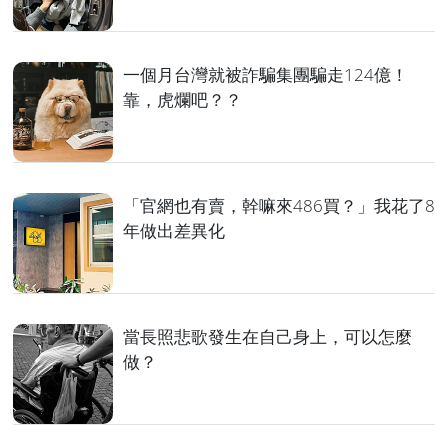
一個月台灣就被詐騙集團騙走124億！
靠，虎爛吧？？
「官網也有賣，幹嘛來486買？」我花了8
年做出差異化
當長照悲歌發生在自己身上，可以怎麼
做？