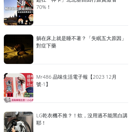
70%！
躺在床上就是睡不著？「失眠五大原因」
對症下藥
Mr486 品味生活電子報【2023 12月
號-1】
LG乾衣機不推？！欸，沒用過不能黑白講
耶！