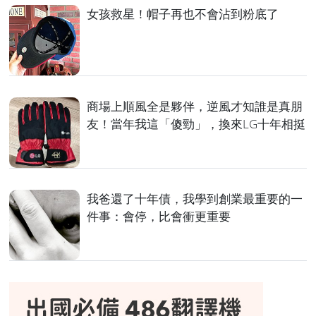
女孩救星！帽子再也不會沾到粉底了
商場上順風全是夥伴，逆風才知誰是真朋
友！當年我這「傻勁」，換來LG十年相挺
我爸還了十年債，我學到創業最重要的一
件事：會停，比會衝更重要