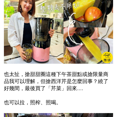
也太扯，搶甜甜圈這種下午茶甜點或搶限量商
品我可以理解，但搶西洋芹是怎麼回事？繞了
好幾間，最後買了「芹菜」回來....
也可以拉，照榨、照喝。