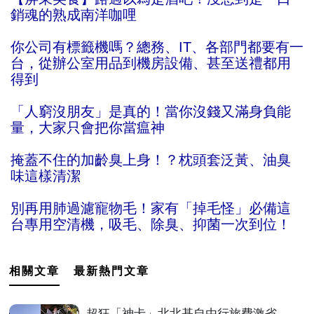
銷魂的熟成南洋咖哩
你公司有標籤機嗎？總務、IT、各部門都要有一
台，從辦公室用品到機房設備、甚至送禮都用
得到
「人窮沒朋友」是真的！當你沒錢又滿身負能
量，大家只會把你當瘟神
掩蓋不住的加齡臭上身！？枕頭套泛黃、油臭
味這樣清潔
別再用肺過濾寵物毛！家有「掉毛怪」必備這
台專用空清機，吸毛、除臭、抑菌一次到位！
相關文章
最新熱門文章
超狂「神卡」北北基自由行旅費激省