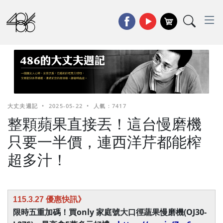
大丈夫週記
•
2025-05-22
•
人氣 : 7417
整顆蘋果直接丟！這台慢磨機
只要一半價，連西洋芹都能榨
超多汁！
115.3.27 優惠快訊》
限時五重加碼！買only 家庭號大口徑蔬果慢磨機(OJ30-