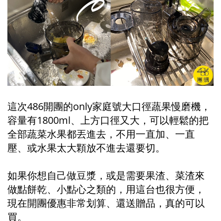
這次486開團的only家庭號大口徑蔬果慢磨機，
容量有1800ml、上方口徑又大，可以輕鬆的把
全部蔬菜水果都丟進去，不用一直加、一直
壓、或水果太大顆放不進去還要切。
如果你想自己做豆漿，或是需要果渣、菜渣來
做點餅乾、小點心之類的，用這台也很方便，
現在開團優惠非常划算、還送贈品，真的可以
買。
#田田 #張田田