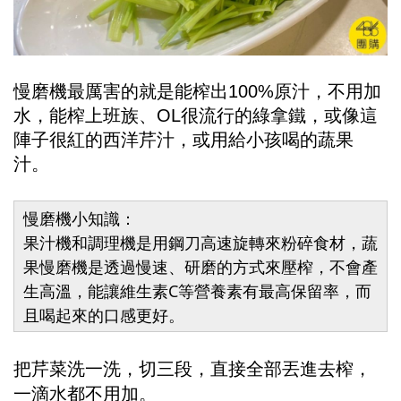
慢磨機最厲害的就是能榨出100%原汁，不用加
水，能榨上班族、OL很流行的綠拿鐵，或像這
陣子很紅的西洋芹汁，或用給小孩喝的蔬果
汁。
慢磨機小知識：
果汁機和調理機是用鋼刀高速旋轉來粉碎食材，蔬
果慢磨機是透過慢速、研磨的方式來壓榨，不會產
生高溫，能讓維生素C等營養素有最高保留率，而
且喝起來的口感更好。
把芹菜洗一洗，切三段，直接全部丟進去榨，
一滴水都不用加。