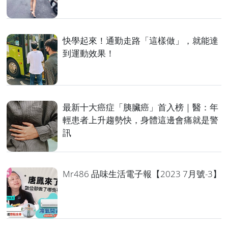
快學起來！通勤走路「這樣做」，就能達
到運動效果！
最新十大癌症「胰臟癌」首入榜｜醫：年
輕患者上升趨勢快，身體這邊會痛就是警
訊
Mr486 品味生活電子報【2023 7月號-3】