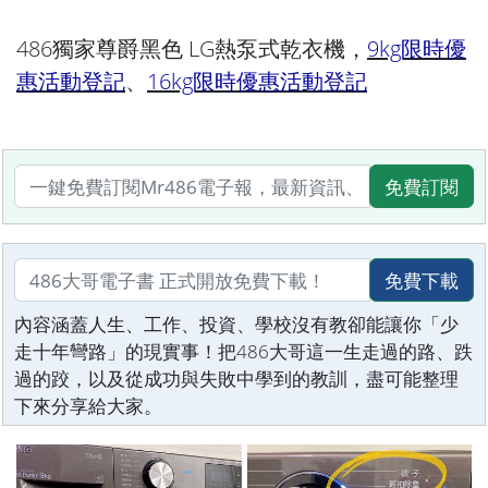
486獨家尊爵黑色 LG熱泵式乾衣機，
9kg限時優
惠活動登記
、
16kg限時優惠活動登記
免費訂閱
免費下載
內容涵蓋人生、工作、投資、學校沒有教卻能讓你「少
走十年彎路」的現實事！把486大哥這一生走過的路、跌
過的跤，以及從成功與失敗中學到的教訓，盡可能整理
下來分享給大家。