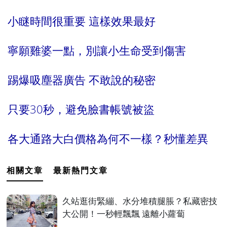
小瞇時間很重要 這樣效果最好
寧願雞婆一點，別讓小生命受到傷害
踢爆吸塵器廣告 不敢說的秘密
只要30秒，避免臉書帳號被盜
各大通路大白價格為何不一樣？秒懂差異
相關文章
最新熱門文章
久站逛街緊繃、水分堆積腿脹？私藏密技
大公開！一秒輕飄飄 遠離小蘿蔔