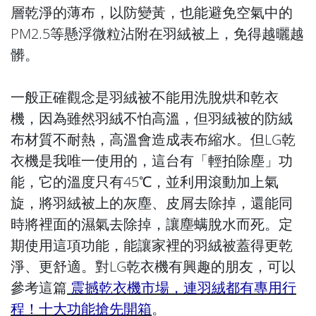
層乾淨的薄布，以防變黃，也能避免空氣中的
PM2.5等懸浮微粒沾附在羽絨被上，免得越曬越
髒。
一般正確觀念是羽絨被不能用洗脫烘和乾衣
機，因為雖然羽絨不怕高溫，但羽絨被的防絨
布材質不耐熱，高溫會造成表布縮水。但LG乾
衣機是我唯一使用的，這台有「輕拍除塵」功
能，它的溫度只有45℃，並利用滾動加上氣
旋，將羽絨被上的灰塵、皮屑去除掉，還能同
時將裡面的濕氣去除掉，讓塵螨脫水而死。定
期使用這項功能，能讓家裡的羽絨被蓋得更乾
淨、更舒適。對LG乾衣機有興趣的朋友，可以
參考這篇
震撼乾衣機市場，連羽絨都有專用行
程！十大功能搶先開箱
。