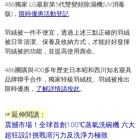
486獨家 LG最新第5代雙變頻除濕機(UV消毒
版)，
限時優惠活動登記
羽絨被一件不便宜，透過上述三點正確的羽絨
被日常清潔、保養及收納方式，才能好好發揮
羽絨被的功能，並提高使用壽命。
486團購與400多年歷史日本昭和西川知名寢具
品牌聯手合作，獨家特級羽絨枕、羽絨被推出
限時優惠，
了解詳情請按此
。
☞延伸閱讀：
震撼市場！全球首創100℃蒸氣洗碗機 六大
超狂設計挑戰溶污力及洗淨力極致