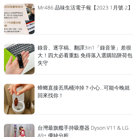
Mr486 品味生活電子報【2023 1月號-2】
錄音、逐字稿、翻譯3in1「錄音筆」差很
大！四大必看重點 免得落入選購陷阱荷包
失守
蟑螂直接丟馬桶沖掉？小心...可能今晚就
回來找你！
台灣最旗艦手持吸塵器 Dyson V11 & LG
A9+ 優缺分析