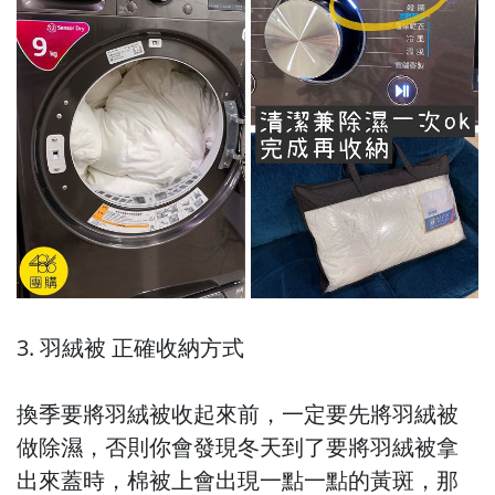
3. 羽絨被 正確收納方式
換季要將羽絨被收起來前，一定要先將羽絨被
做除濕，否則你會發現冬天到了要將羽絨被拿
出來蓋時，棉被上會出現一點一點的黃斑，那