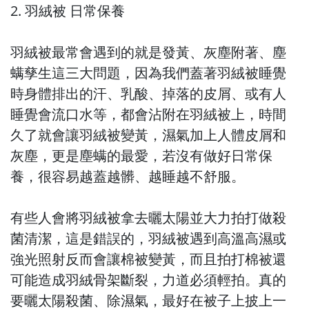
2. 羽絨被 日常保養
羽絨被最常會遇到的就是發黃、灰塵附著、塵
螨孳生這三大問題，因為我們蓋著羽絨被睡覺
時身體排出的汗、乳酸、掉落的皮屑、或有人
睡覺會流口水等，都會沾附在羽絨被上，時間
久了就會讓羽絨被變黃，濕氣加上人體皮屑和
灰塵，更是塵螨的最愛，若沒有做好日常保
養，很容易越蓋越髒、越睡越不舒服。
有些人會將羽絨被拿去曬太陽並大力拍打做殺
菌清潔，這是錯誤的，羽絨被遇到高溫高濕或
強光照射反而會讓棉被變黃，而且拍打棉被還
可能造成羽絨骨架斷裂，力道必須輕拍。真的
要曬太陽殺菌、除濕氣，最好在被子上披上一