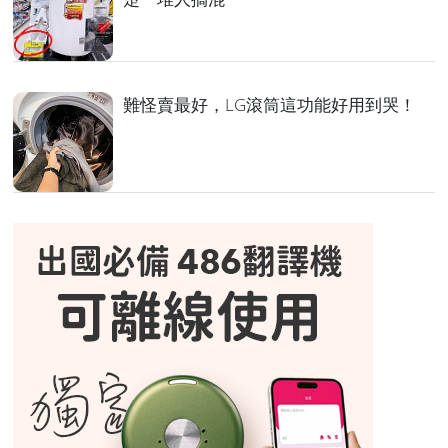
難怪賣最好，LG滾筒這功能好用到哭！