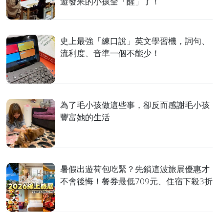
遊發呆的小孩全「醒」了！
史上最強「練口說」英文學習機，詞句、
流利度、音準一個不能少！
為了毛小孩做這些事，卻反而感謝毛小孩
豐富她的生活
暑假出遊荷包吃緊？先鎖這波旅展優惠才
不會後悔！餐券最低709元、住宿下殺3折