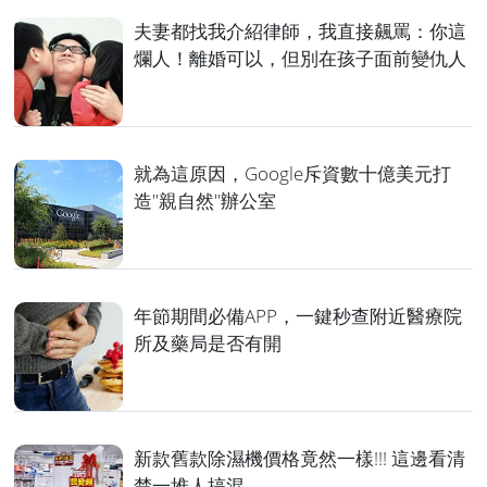
夫妻都找我介紹律師，我直接飆罵：你這
爛人！離婚可以，但別在孩子面前變仇人
就為這原因，Google斥資數十億美元打
造"親自然"辦公室
年節期間必備APP，一鍵秒查附近醫療院
所及藥局是否有開
新款舊款除濕機價格竟然一樣!!! 這邊看清
楚一堆人搞混