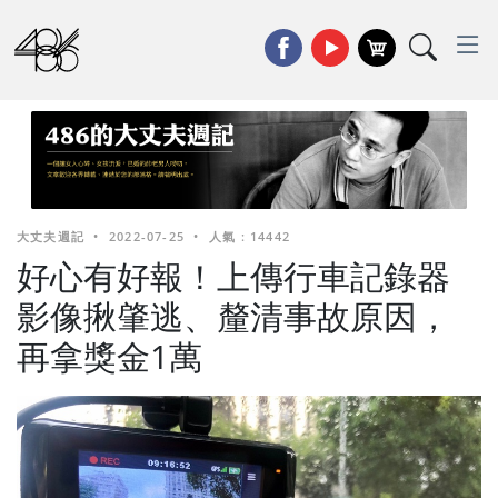
大丈夫週記
•
2022-07-25
•
人氣 : 14442
好心有好報！上傳行車記錄器
影像揪肇逃、釐清事故原因，
再拿獎金1萬