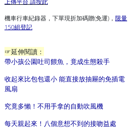
上傳平台 請按此
機車行車紀錄器，下單現折加碼贈(免運)，
限量
150組登記
☞延伸閱讀：
帶小孩公園吐司餵魚，竟成生態殺手
收起來比包包還小 能直接放抽屜的免插電
風扇
究竟多懶！不用手拿的自動吹風機
每天親起來！八個意想不到的接吻益處