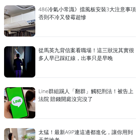
486冷氣小常識》擋風板安裝3大注意事項
否則不冷又發霉超慘
從馬英九背信案看職場！這三狀況其實很
多人早已踩紅線，出事只是早晚
Line群組踢人「翻群」觸犯刑法！被告上
法院 賠錢開庭沒完沒了
太猛！最新A9P連這邊都進化，讓你用到
天荒地老