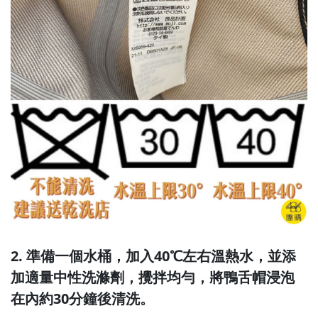
2. 準備一個水桶，加入40℃左右溫熱水，並添
加適量中性洗滌劑，攪拌均勻，將鴨舌帽浸泡
在內約30分鐘後清洗。