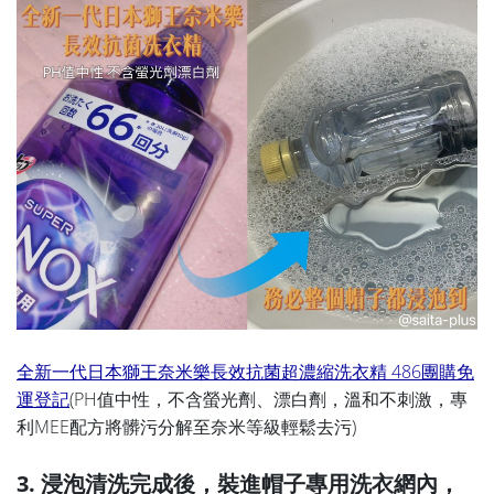
全新一代日本獅王奈米樂長效抗菌超濃縮洗衣精 486團購免
運登記
(PH值中性，不含螢光劑、漂白劑，溫和不刺激，專
利MEE配方將髒污分解至奈米等級輕鬆去污)
3. 浸泡清洗完成後，裝進帽子專用洗衣網內，