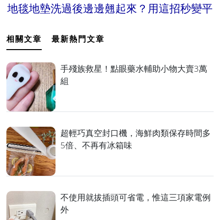
地毯地墊洗過後邊邊翹起來？用這招秒變平
相關文章
最新熱門文章
手殘族救星！點眼藥水輔助小物大賣3萬
組
超輕巧真空封口機，海鮮肉類保存時間多
5倍、不再有冰箱味
不使用就拔插頭可省電，惟這三項家電例
外