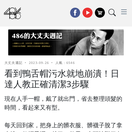
大丈夫週記
•
2023-09-26
•
人氣 : 6546
看到鴨舌帽污水就地崩潰！日
達人教正確清潔3步驟
現在人手一帽，戴了就出門，省去整理頭髮的
時間，看起來又有型。
每天回到家，把身上的髒衣服、髒襪子脫了拿