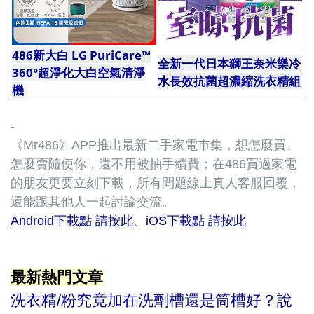
486新大白 LG PuriCare™
全新一代日本獅王奈米樂冷
360°超淨化大白空氣清淨
水長效抗菌超濃縮洗衣精組
機
-
《Mr486》APP推出最新二手家電市集，想怎麼買、
怎麼賣隨便你，還不用被抽手續費；在486買過家電
的朋友更要立刻下載，所有問題線上真人客服回覆，
還能跟其他人一起討論交流。
Android下載點 請按此
、
iOS下載點 請按此
最新熱門文章
洗衣精/粉究竟加在洗劑槽還是筒槽好？說