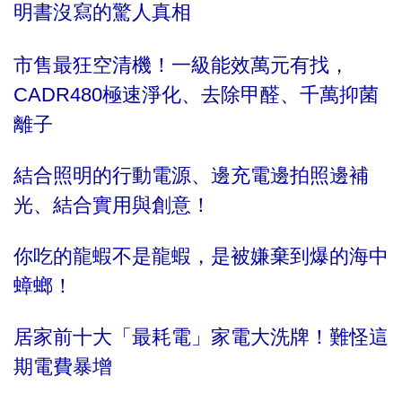
明書沒寫的驚人真相
市售最狂空清機！一級能效萬元有找，
CADR480極速淨化、去除甲醛、千萬抑菌
離子
結合照明的行動電源、邊充電邊拍照邊補
光、結合實用與創意！
你吃的龍蝦不是龍蝦，是被嫌棄到爆的海中
蟑螂！
居家前十大「最耗電」家電大洗牌！難怪這
期電費暴增