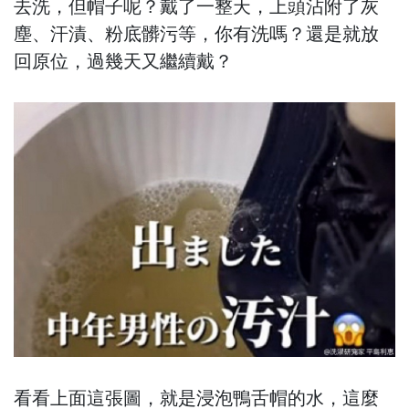
去洗，但帽子呢？戴了一整天，上頭沾附了灰
塵、汗漬、粉底髒污等，你有洗嗎？還是就放
回原位，過幾天又繼續戴？
看看上面這張圖，就是浸泡鴨舌帽的水，這麼