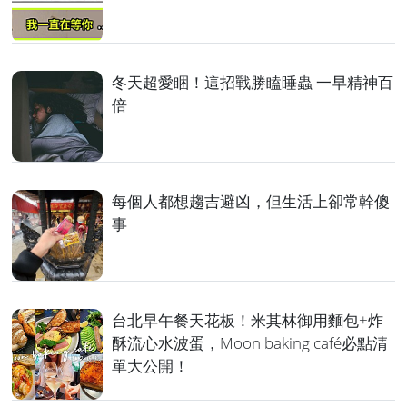
冬天超愛睏！這招戰勝瞌睡蟲 一早精神百
倍
每個人都想趨吉避凶，但生活上卻常幹傻
事
台北早午餐天花板！米其林御用麵包+炸
酥流心水波蛋，Moon baking café必點清
單大公開！