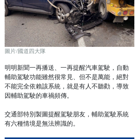
圖片/國道四大隊
明明新聞一再播送、一再提醒汽車駕駛，自動
輔助駕駛功能雖然很常見、但不是萬能，絕對
不能完全依賴該系統，就是有人不聽勸，導致
因輔助駕駛的車禍頻傳。
交通部特別製圖提醒駕駛朋友，輔助駕駛系統
有六種情境是無法辨識的。