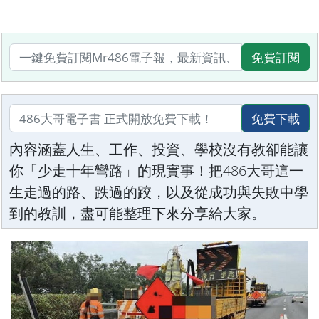
免費訂閱
免費下載
內容涵蓋人生、工作、投資、學校沒有教卻能讓
你「少走十年彎路」的現實事！把486大哥這一
生走過的路、跌過的跤，以及從成功與失敗中學
到的教訓，盡可能整理下來分享給大家。