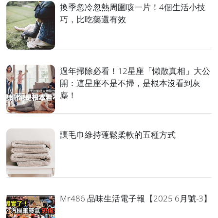
換季忽冷忽熱周圍咳一片！4個生活小技
巧，比吃藥還有效
過年掃除必看！12星座「懶散真相」大公
開：這星座不是不掃，是根本沒看到灰
塵！
讓毛巾維持蓬鬆柔軟的五種方式
Mr486 品味生活電子報【2025 6月號-3】