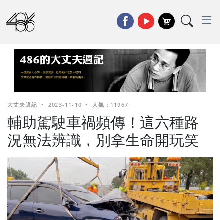
大丈夫週記
•
2023-11-10
•
人氣 : 11967
輔助駕駛車禍頻傳！這六種路
況無法辨識，別拿生命開玩笑