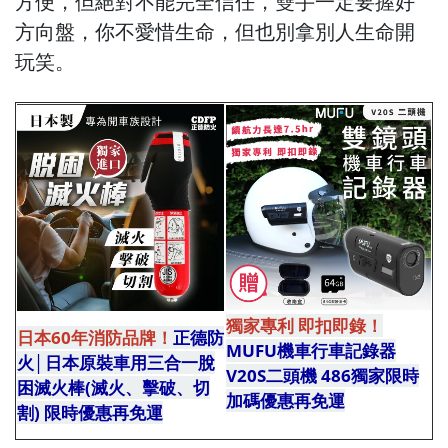
方便，但絕對不能完全信任，雙手一定要握好
方向盤，你不愛惜生命，但也別拿別人生命開
玩笑。
獨家專利 即扣即錄！
日本60年消防品牌！
正德防
MUFU機車行車記錄器
火│日本原裝車用三合一脫
V20S二頭機 486獨家限時
困滅火棒(滅火、擊破、切
加碼優惠再免運
運運運運
割) 限時優惠再免運
(運