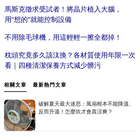
馬斯克徵求受試者！將晶片植入大腦，
用"想的"就能控制設備
不用除毛球機，用這輕輕一擦全都掉！
枕頭究竟多久該汰換？各材質使用年限一次
看｜四種清潔保養方式減少髒污
相關文章
最新熱門文章
破解夏天最大迷思：風扇根本不能降溫、
反而升溫！怎麼吹才會真涼爽？