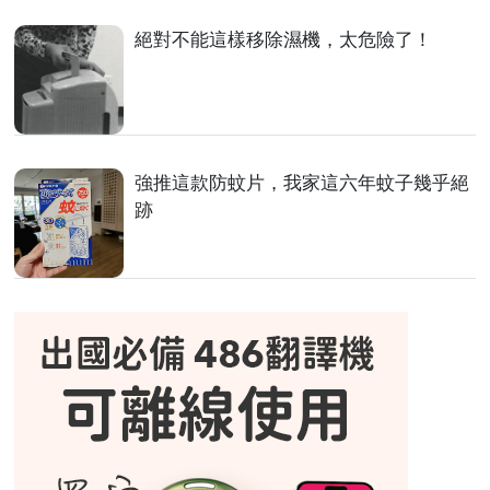
絕對不能這樣移除濕機，太危險了！
強推這款防蚊片，我家這六年蚊子幾乎絕
跡