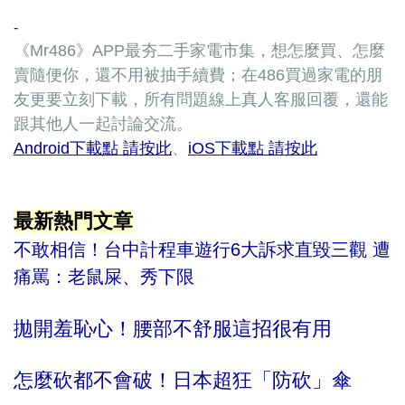
-
《Mr486》APP最夯二手家電市集，想怎麼買、怎麼
賣隨便你，還不用被抽手續費；在486買過家電的朋
友更要立刻下載，所有問題線上真人客服回覆，還能
跟其他人一起討論交流。
Android下載點 請按此
、
iOS下載點 請按此
最新熱門文章
不敢相信！台中計程車遊行6大訴求直毀三觀 遭
痛罵：老鼠屎、秀下限
拋開羞恥心！腰部不舒服這招很有用
怎麼砍都不會破！日本超狂「防砍」傘