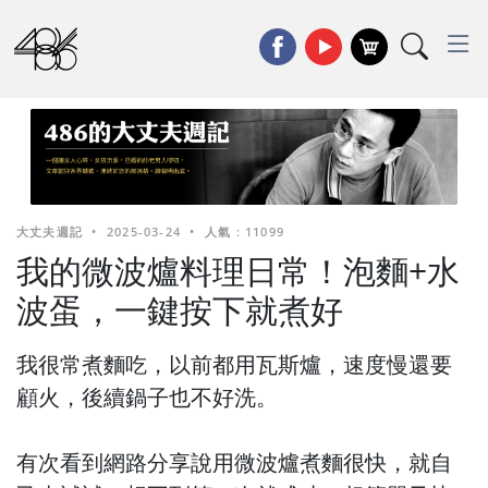
大丈夫週記
•
2025-03-24
•
人氣 : 11099
我的微波爐料理日常！泡麵+水
波蛋，一鍵按下就煮好
我很常煮麵吃，以前都用瓦斯爐，速度慢還要
顧火，後續鍋子也不好洗。
有次看到網路分享說用微波爐煮麵很快，就自