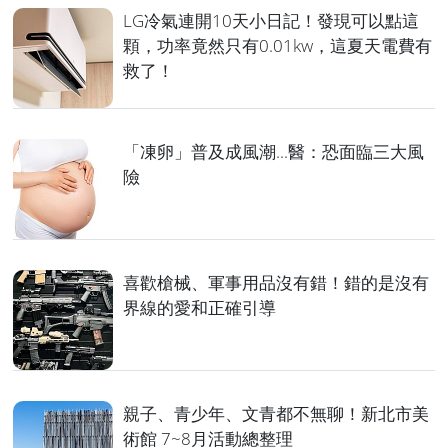
LG冷氣連開10天小日記！發現可以點這
顆，功率竟然只有0.01kw，這夏天電費有
救了！
「凍卵」普及成風潮...醫：恐面臨三大風
險
喜歡槍械、軍事用品沒有錯！錯的是沒有
界線的愛和正確引導
親子、青少年、文青都不無聊！新北市美
術館 7~8月活動總整理