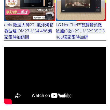
only 微波大師27L氣炸烤箱
LG NeoChef™智慧變頻微
微波爐 OM27-M54 486獨
波爐(D款) 25L MS2535GIS
家限時加碼
贈
或-或
486獨家限時加碼