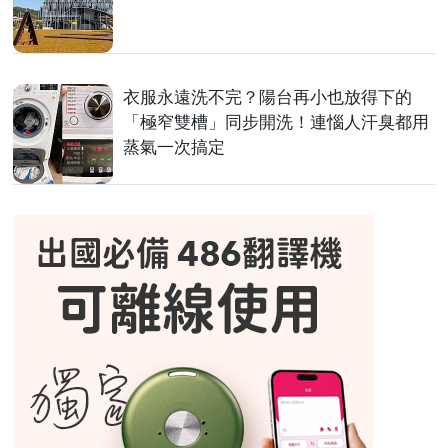
衣服永遠洗不完？陽台再小也放得下的
「極窄雙槽」同步開洗！連惱人汗臭都用
蒸氣一次搞定