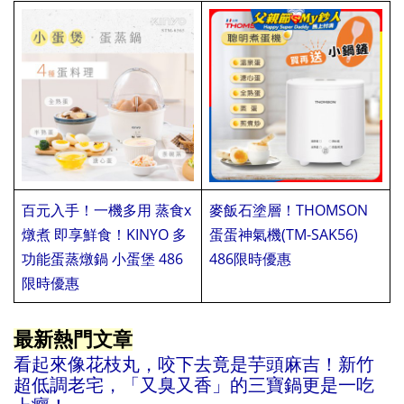
百元入手！一機多用 蒸食x
麥飯石塗層！THOMSON
燉煮 即享鮮食！KINYO 多
蛋蛋神氣機(TM-SAK56)
功能蛋蒸燉鍋 小蛋堡 486
486限時優惠
蕙蕙蕙蕙蕙蕙
限時優惠
蕙蕙蕙
最新熱門文章
看起來像花枝丸，咬下去竟是芋頭麻吉！新竹
超低調老宅，「又臭又香」的三寶鍋更是一吃