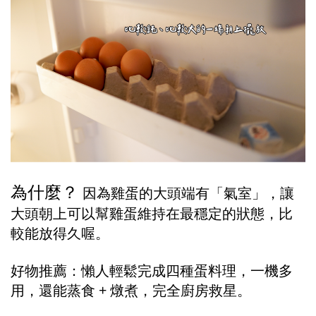
為什麼？ 
因為雞蛋的大頭端有「氣室」，讓
大頭朝上可以幫雞蛋維持在最穩定的狀態，比
較能放得久喔。
好物推薦：懶人輕鬆完成四種蛋料理，一機多
用，還能蒸食 + 燉煮，完全廚房救星。