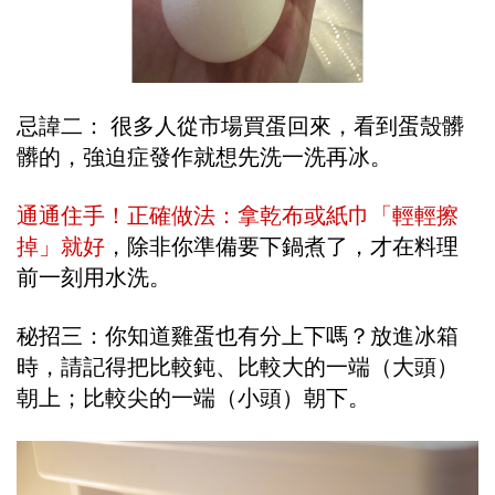
忌諱二： 很多人從市場買蛋回來，看到蛋殼髒
髒的，強迫症發作就想先洗一洗再冰。
通通住手！正確做法：拿乾布或紙巾「輕輕擦
掉」就好
，除非你準備要下鍋煮了，才在料理
前一刻用水洗。
秘招三：你知道雞蛋也有分上下嗎？放進冰箱
時，請記得把比較鈍、比較大的一端（大頭）
朝上；比較尖的一端（小頭）朝下。