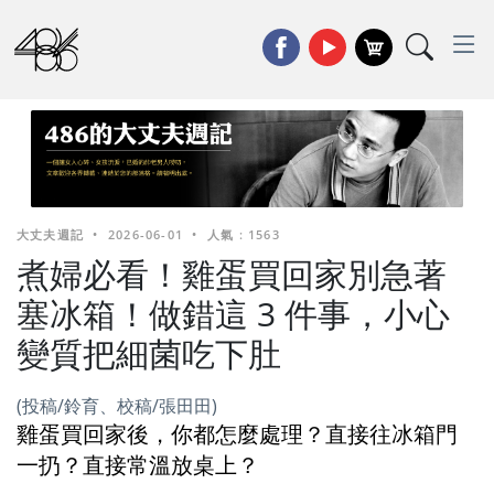
大丈夫週記
•
2026-06-01
•
人氣 : 1563
煮婦必看！雞蛋買回家別急著
塞冰箱！做錯這 3 件事，小心
變質把細菌吃下肚
(投稿/鈴育、校稿/張田田)
雞蛋買回家後，你都怎麼處理？直接往冰箱門
一扔？直接常溫放桌上？