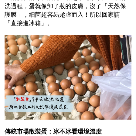
洗過程，蛋就像卸了妝的皮膚，沒了「天然保
護膜」，細菌超容易趁虛而入！所以回家請
「直接進冰箱」。
傳統市場散裝蛋：冰不冰看環境溫度