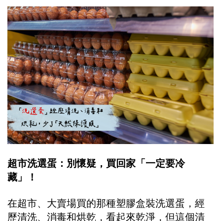
超市洗選蛋：別懷疑，買回家「一定要冷
藏」！
在超市、大賣場買的那種塑膠盒裝洗選蛋，經
歷清洗、消毒和烘乾，看起來乾淨，但這個清