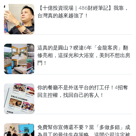
【十億投資現場｜486財經筆記】我靠，
台灣真的越來越強了！
這真的是圓山？睽違6年「金龍客房」翻
修亮相，這採光和大浴室，美到不想出房
門！
你的餐廳不是外送平台的打工仔！4招奪
回主控權，找回自己的客人！
免費幫你宣傳還不要？當「多做多錯」成
為員工的最佳生存策略，這間公司注定被