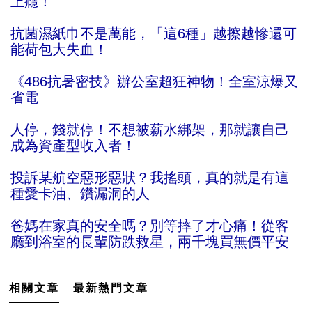
上癮！
抗菌濕紙巾不是萬能，「這6種」越擦越慘還可
能荷包大失血！
《486抗暑密技》辦公室超狂神物！全室涼爆又
省電
人停，錢就停！不想被薪水綁架，那就讓自己
成為資產型收入者！
投訴某航空惡形惡狀？我搖頭，真的就是有這
種愛卡油、鑽漏洞的人
爸媽在家真的安全嗎？別等摔了才心痛！從客
廳到浴室的長輩防跌救星，兩千塊買無價平安
相關文章
最新熱門文章