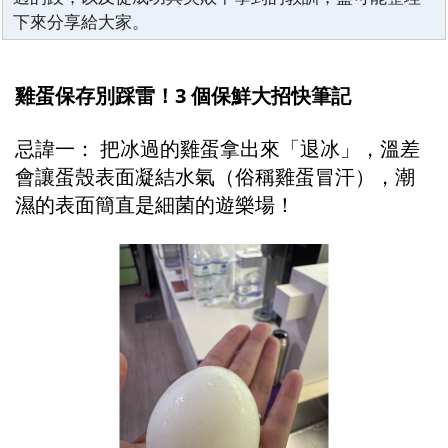
下來分享給大家。
雞蛋保存別踩雷！3 個保鮮大招快筆記
忌諱一： 把冰過的雞蛋拿出來「退冰」，溫差
會讓蛋殼表面凝結水氣（俗稱雞蛋冒汗），潮
濕的表面簡直是細菌的遊樂場！