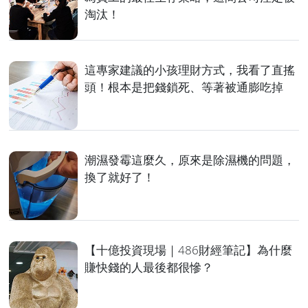
淘汰！
這專家建議的小孩理財方式，我看了直搖
頭！根本是把錢鎖死、等著被通膨吃掉
潮濕發霉這麼久，原來是除濕機的問題，
換了就好了！
【十億投資現場｜486財經筆記】為什麼
賺快錢的人最後都很慘？