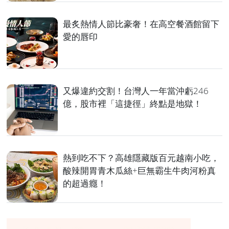
最炙熱情人節比豪奢！在高空餐酒館留下
愛的唇印
又爆違約交割！台灣人一年當沖虧246
億，股市裡「這捷徑」終點是地獄！
熱到吃不下？高雄隱藏版百元越南小吃，
酸辣開胃青木瓜絲+巨無霸生牛肉河粉真
的超過癮！