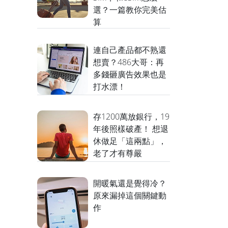
選？一篇教你完美估
算
連自己產品都不熟還
想賣？486大哥：再
多錢砸廣告效果也是
打水漂！
存1200萬放銀行，19
年後照樣破產！ 想退
休做足「這兩點」，
老了才有尊嚴
開暖氣還是覺得冷？
原來漏掉這個關鍵動
作