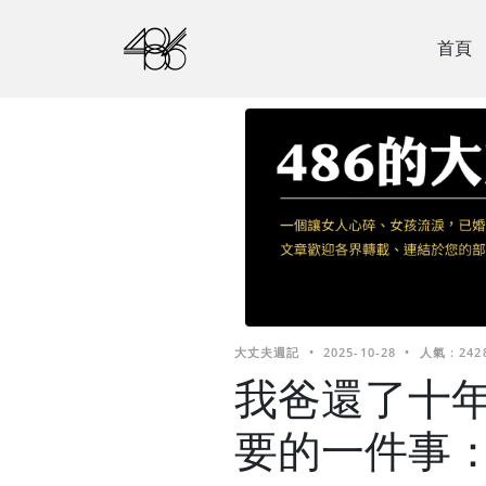
首頁
大丈夫週記
•
2025-10-28
•
人氣 : 242
我爸還了十
要的一件事