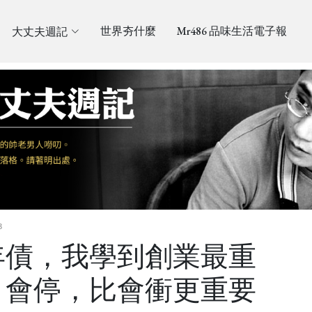
大丈夫週記
世界夯什麼
Mr486 品味生活電子報
8
年債，我學到創業最重
：會停，比會衝更重要