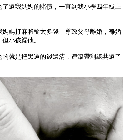
為了還我媽媽的賭債，一直到我小學四年級上
我媽媽打麻將輸太多錢，導致父母離婚，離婚
，但小孩歸他。
為的就是把黑道的錢還清，連滾帶利總共還了