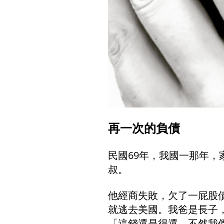
再一次的負債
民國69年，我國一那年
叔。
他經商失敗，欠了一屁股
就逃去美國。我爸是長子
「這錢還是得還，不然我