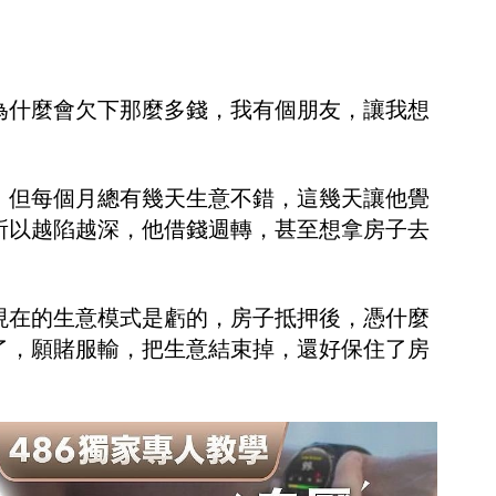
為什麼會欠下那麼多錢，我有個朋友，讓我想
，但每個月總有幾天生意不錯，這幾天讓他覺
所以越陷越深，他借錢週轉，甚至想拿房子去
現在的生意模式是虧的，房子抵押後，憑什麼
了，願賭服輸，把生意結束掉，還好保住了房