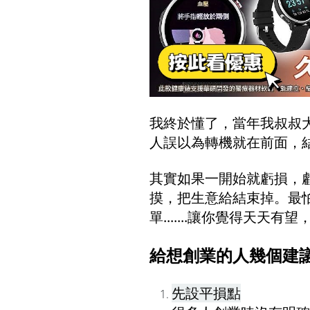
我終於懂了，當年我叔叔
人誤以為轉機就在前面，
其實如果一開始就虧損，
摸，把生意給結束掉。最
單.......讓你覺得天天有
給想創業的人幾個建
先設平損點