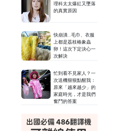
理科太太爆紅又墜落
的真實原因
快崩潰...毛巾、衣服
上都是荔枝椿象蟲
卵！這次下定決心一
次解決
忙到看不見家人？一
次送機狠狠點醒我：
原來「越來越少」的
家庭時光，才是我們
奮鬥的答案