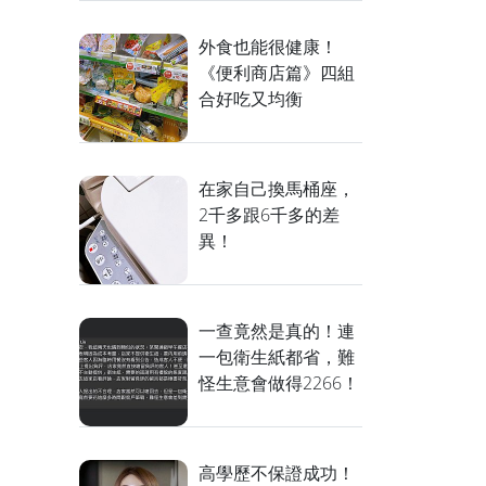
外食也能很健康！
《便利商店篇》四組
合好吃又均衡
在家自己換馬桶座，
2千多跟6千多的差
異！
一查竟然是真的！連
一包衛生紙都省，難
怪生意會做得2266！
高學歷不保證成功！