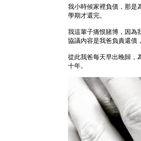
我小時候家裡負債，那是
學期才還完。
我這輩子痛恨賭博，因為
協議內容是我爸負責還債
從此我爸每天早出晚歸，
十年。