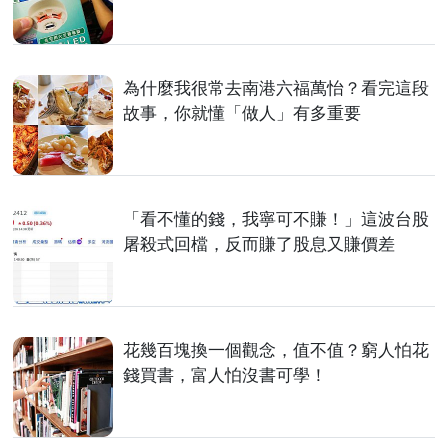
為什麼我很常去南港六福萬怡？看完這段
故事，你就懂「做人」有多重要
「看不懂的錢，我寧可不賺！」這波台股
屠殺式回檔，反而賺了股息又賺價差
花幾百塊換一個觀念，值不值？窮人怕花
錢買書，富人怕沒書可學！