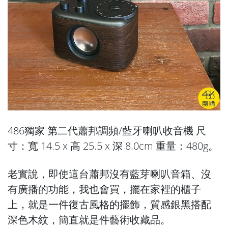
486獨家 第二代蕭邦調頻/藍牙喇叭收音機 尺
寸：寬 14.5 x 高 25.5 x 深 8.0cm 重量：480g。
老實說，即使這台蕭邦沒有藍芽喇叭音箱、沒
有廣播的功能，我也會買，擺在家裡的櫃子
上，就是一件復古風格的擺飾，質感銀黑搭配
深色木紋，簡直就是件藝術收藏品。