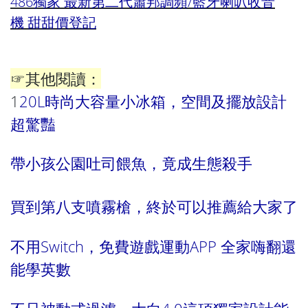
486獨家 最新第二代蕭邦調頻/藍牙喇叭收音
機 甜甜價登記
☞其他閱讀：
1
20L時尚大容量小冰箱，空間及擺放設計
超驚豔
帶小孩公園吐司餵魚，竟成生態殺手
買到第八支噴霧槍，終於可以推薦給大家了
不用Switch，免費遊戲運動APP 全家嗨翻還
能學英數