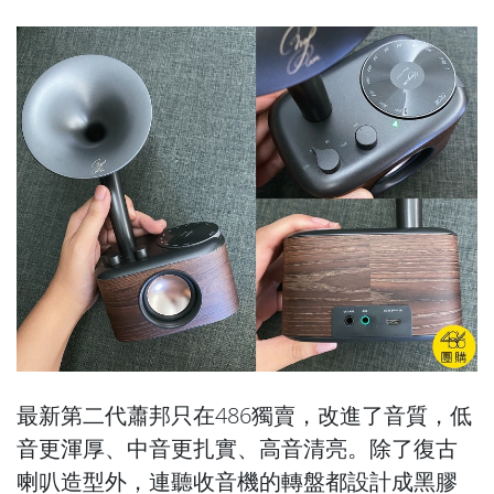
最新第二代蕭邦只在486獨賣，改進了音質，低
音更渾厚、中音更扎實、高音清亮。除了復古
喇叭造型外，連聽收音機的轉盤都設計成黑膠