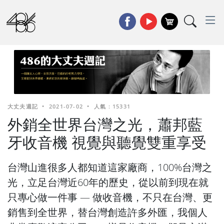
大丈夫週記
•
2021-07-02
•
人氣 : 15331
外銷全世界台灣之光，蕭邦藍
牙收音機 視覺與聽覺雙重享受
台灣山進很多人都知道這家廠商，100%台灣之
光，立足台灣近60年的歷史，從以前到現在就
只專心做一件事 — 做收音機，不只在台灣、更
銷售到全世界，替台灣創造許多外匯，我個人