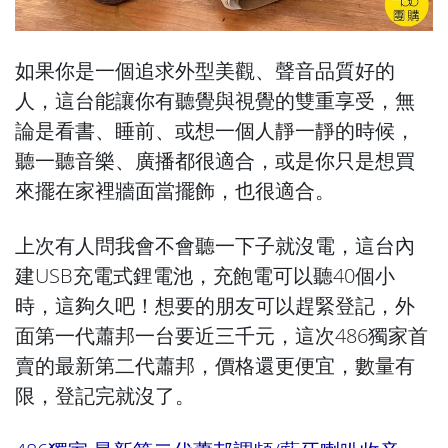
如果你是一個追求外型美觀、聲音品質好的
人，這台能讓你有聽覺與視覺的雙重享受，無
論是看書、睡前、或想一個人靜一靜的時候，
聽一聽音樂、廣播都很適合，或是你只是想買
來擺在家裡牆面當擺飾，也很適合。
上次有人問我會不會聽一下子就沒電，這台內
建USB充電式鋰電池，充飽電可以聽40個小
時，這夠久吧！想要的朋友可以趕緊登記，外
面第一代蕭邦一台要近三千元，這次486獨家首
賣的最新第二代蕭邦，價格還更便宜，數量有
限，登記完就沒了。