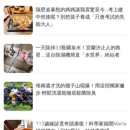
隔壁桌暴怒的媽媽讓我震驚至今...考上建
中然後呢？別把孩子養成「只會考試的失
能大人」
一天除掉33瓶礦泉水！宜蘭汐止人的救
星，這台除濕機簡直「水世界」終結者
堆兩週才洗的襪子山噁爆！用這招獨家撇
步 輕鬆洗還能徹底殺菌除臭
113歲確診竟奇蹟康復！科學家揭開Maria