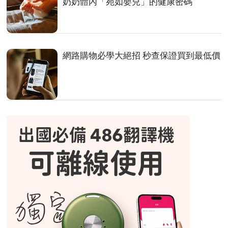
奶奶體內「宛如嬰兒」的健康密碼
網路購物必學大絕招 秒查保證買到最低價