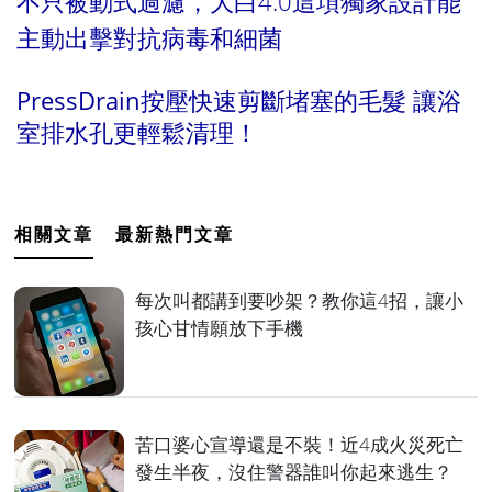
不只被動式過濾，大白4.0這項獨家設計能
主動出擊對抗病毒和細菌
PressDrain按壓快速剪斷堵塞的毛髮 讓浴
室排水孔更輕鬆清理！
相關文章
最新熱門文章
每次叫都講到要吵架？教你這4招，讓小
孩心甘情願放下手機
苦口婆心宣導還是不裝！近4成火災死亡
發生半夜，沒住警器誰叫你起來逃生？