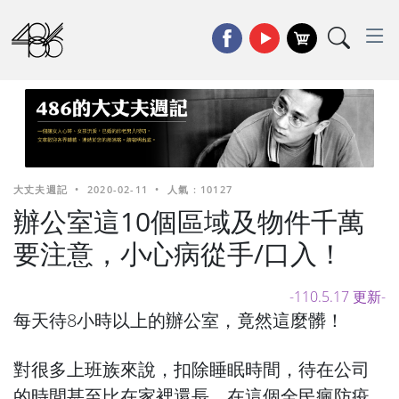
大丈夫週記
•
2020-02-11
•
人氣 : 10127
辦公室這10個區域及物件千萬
要注意，小心病從手/口入！
-110.5.17 更新-
每天待8小時以上的辦公室，竟然這麼髒！
對很多上班族來說，扣除睡眠時間，待在公司
的時間甚至比在家裡還長，在這個全民瘋防疫