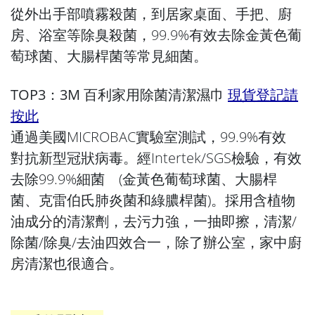
從外出手部噴霧殺菌，到居家桌面、手把、廚
房、浴室等除臭殺菌，99.9%有效去除金黃色葡
萄球菌、大腸桿菌等常見細菌。
TOP3：3M 百利家用除菌清潔濕巾
現貨登記請
按此
通過美國MICROBAC實驗室測試，99.9%有效
對抗新型冠狀病毒。經Intertek/SGS檢驗，有效
去除99.9%細菌 (金黃色葡萄球菌、大腸桿
菌、克雷伯氏肺炎菌和綠膿桿菌)。採用含植物
油成分的清潔劑，去污力強，一抽即擦，清潔/
除菌/除臭/去油四效合一，除了辦公室，家中廚
房清潔也很適合。