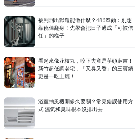
被判刑出獄還能做什麼？486奉勸：別想
靠僥倖翻身！先學會把日子過成「可被信
任」的樣子
看起來像花枝丸，咬下去竟是芋頭麻吉！
新竹超低調老宅，「又臭又香」的三寶鍋
更是一吃上癮！
浴室抽風機開多久要關？常見錯誤使用方
式 濕氣和臭味根本沒排出去