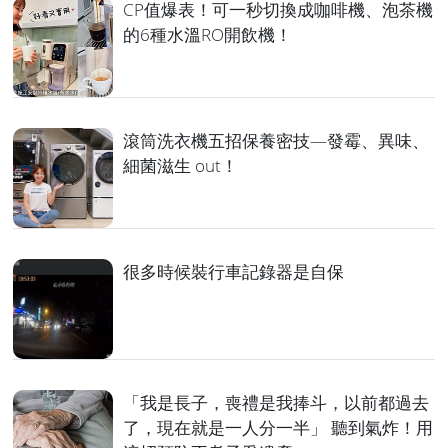
CP值爆表！可一秒切換成咖啡機、泡茶機
的6種水溫RO開飲機！
滾筒洗衣機五招保養密技—發霉、異味、
細菌滋生 out！
很多時候裝行車記錄器是自保
「我是長子，喪禮是我捧斗，以前都過去
了，現在就是一人分一半」 聽到氣炸！用