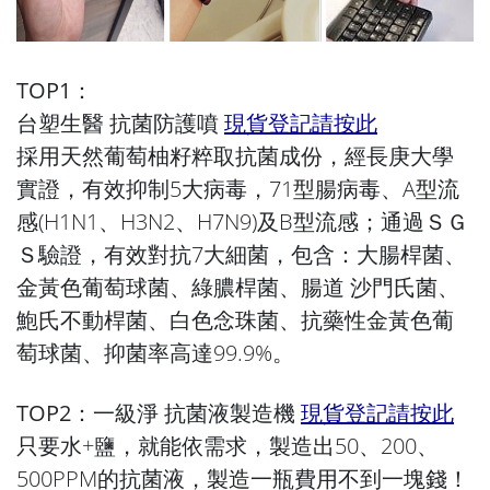
TOP1：
台塑生醫 抗菌防護噴
現貨登記請按此
採用天然葡萄柚籽粹取抗菌成份，經長庚大學
實證，有效抑制5大病毒，71型腸病毒、A型流
感(H1N1、H3N2、H7N9)及B型流感；通過ＳＧ
Ｓ驗證，有效對抗7大細菌，包含：大腸桿菌、
金黃色葡萄球菌、綠膿桿菌、腸道 沙門氏菌、
鮑氏不動桿菌、白色念珠菌、抗藥性金黃色葡
萄球菌、抑菌率高達99.9%。
TOP2：
一級淨 抗菌液製造機
現貨登記請按此
只要水+鹽，就能依需求，製造出50、200、
500PPM的抗菌液，製造一瓶費用不到一塊錢！