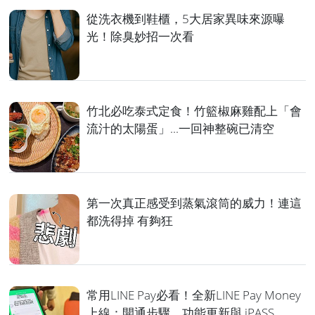
從洗衣機到鞋櫃，5大居家異味來源曝
光！除臭妙招一次看
竹北必吃泰式定食！竹籃椒麻雞配上「會
流汁的太陽蛋」...一回神整碗已清空
第一次真正感受到蒸氣滾筒的威力！連這
都洗得掉 有夠狂
常用LINE Pay必看！全新LINE Pay Money
上線：開通步驟、功能更新與 iPASS