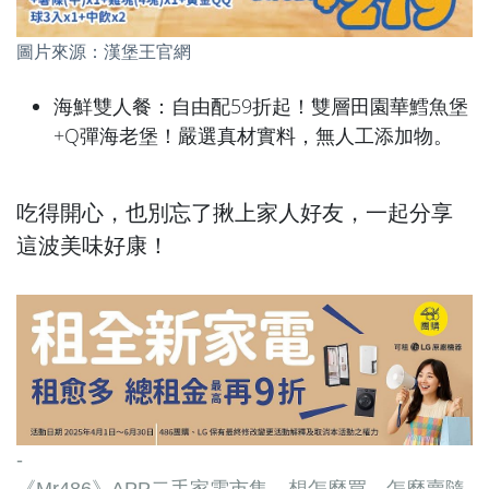
圖片來源：漢堡王官網
海鮮雙人餐：自由配59折起！雙層田園華鱈魚堡
+Q彈海老堡！嚴選真材實料，無人工添加物。
吃得開心，也別忘了揪上家人好友，一起分享
這波美味好康！
-