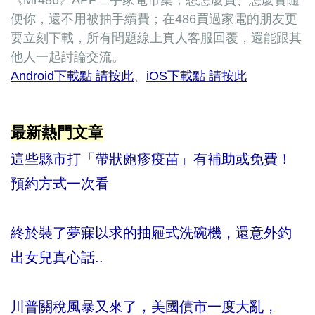
《Mr486》APP二手家電市集，想怎麼買、怎麼賣隨
便你，還不用被抽手續費；在486買過家電的朋友更
要立刻下載，所有問題線上真人客服回覆，還能跟其
他人一起討論交流。
Android下載點 請按此
、
iOS下載點 請按此
最新熱門文章
這些縣市打「帶狀皰疹疫苗」有補助或免費！
預約方式一次看
終於裝了夢寐以求的抽屜式洗碗機，還意外釣
出女兒真心話..
川普關稅風暴又來了，美國債市一度大亂，