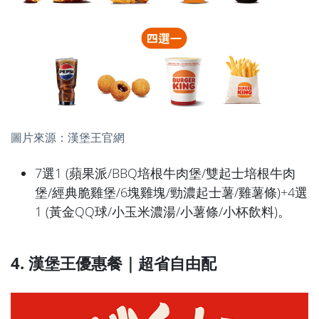
圖片來源：漢堡王官網
7選1 (蘋果派/BBQ培根牛肉堡/雙起士培根牛肉
堡/經典脆雞堡/6塊雞塊/勁濃起士薯/雞薯條)+4選
1 (黃金QQ球/小玉米濃湯/小薯條/小杯飲料)。
4. 漢堡王優惠餐｜超省自由配