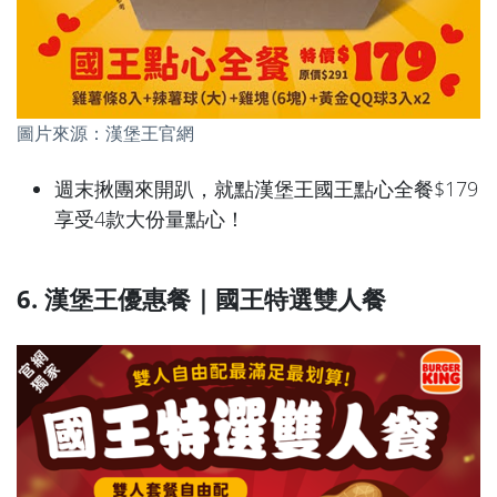
圖片來源：漢堡王官網
週末揪團來開趴，就點漢堡王國王點心全餐$179
享受4款大份量點心！
6. 漢堡王優惠餐｜國王特選雙人餐