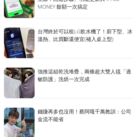
MONEY 餘額一次搞定
台灣終於可以租LG飲水機了！廚下型、冰
溫熱、比買斷還便宜(補入桌上型)
強推這組乾洗堆疊，兩條超大雙人毯「過
敏防護」洗烘一次完成
錢賺再多也沒用！蔡阿嘎千萬教訓：公司
金流不能省