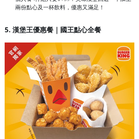
兩份點心及一杯飲料，優惠又滿足！
5. 漢堡王優惠餐｜國王點心全餐