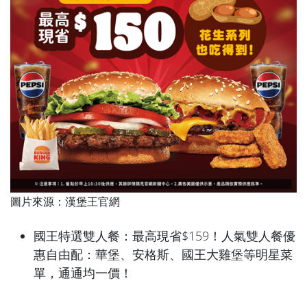
圖片來源：漢堡王官網
國王特選雙人餐：最高現省$159！人氣雙人餐優
惠自由配：華堡、安格斯、國王大雞堡等明星菜
單，通通均一價！