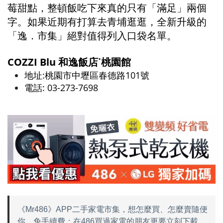
莓甜點，整頓飯吃下來真的只有「滿足」兩個
字。如果近期有打算去青埔逛逛，全新升級的
「逸．市集」絕對值得列入口袋名單。
COZZI Blu 和逸飯店˙桃園館
地址:桃園市中壢區春德路101號
電話: 03-273-7698
《Mr486》APP二手家電市集，想怎麼買、怎麼賣隨便
你，免手續費；在486買過家電的朋友更要立刻下載，