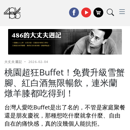
大丈夫週記
•
2026-02-04
桃園超狂Buffet！免費升級雪蟹
腳、紅白酒無限暢飲，連米蘭
燉羊膝都吃得到！
台灣人愛吃Buffet是出了名的，不管是家庭聚餐
還是朋友慶祝，那種想吃什麼就拿什麼、自由
自在的痛快感，真的沒幾個人能抗拒。