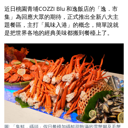
近日桃園青埔COZZI Blu 和逸飯店的「逸．市
集」為回應大眾的期待，正式推出全新八大主
題餐區，主打「風味入港」的概念，簡單說就
是把世界各地的經典美味都搬到餐檯上了。
圖: 「集鮮．碼頭」假日餐檯加碼鮮甜飽滿的雪蟹腳及毛蟹