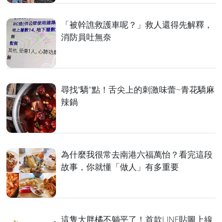
「被幹譙救護車呢？」救人還得先解釋，
消防員吐無奈
尋找”驕"點！舌尖上的刺激味蕾~青花驕麻
辣鍋
為什麼我很常去南港六福萬怡？看完這段
故事，你就懂「做人」有多重要
這隻大胖橘不躺平了！首款LINE貼圖上線