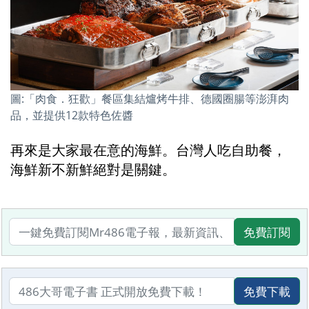
圖:「肉食．狂歡」餐區集結爐烤牛排、德國圈腸等澎湃肉
品，並提供12款特色佐醬
再來是大家最在意的海鮮。台灣人吃自助餐，
海鮮新不新鮮絕對是關鍵。
免費訂閱
免費下載