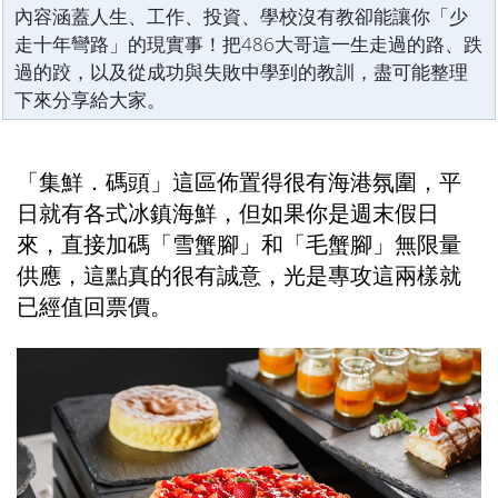
內容涵蓋人生、工作、投資、學校沒有教卻能讓你「少
走十年彎路」的現實事！把486大哥這一生走過的路、跌
過的跤，以及從成功與失敗中學到的教訓，盡可能整理
下來分享給大家。
「集鮮．碼頭」這區佈置得很有海港氛圍，平
日就有各式冰鎮海鮮，但如果你是週末假日
來，直接加碼「雪蟹腳」和「毛蟹腳」無限量
供應，這點真的很有誠意，光是專攻這兩樣就
已經值回票價。