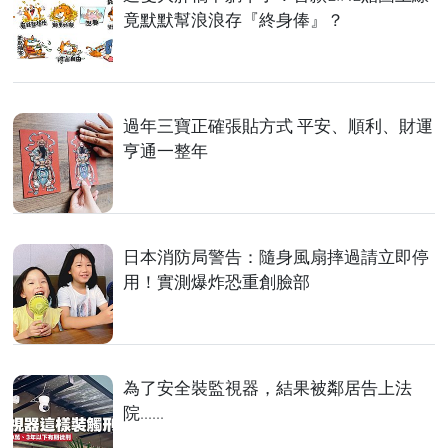
竟默默幫浪浪存『終身俸』？
過年三寶正確張貼方式 平安、順利、財運
亨通一整年
日本消防局警告：隨身風扇摔過請立即停
用！實測爆炸恐重創臉部
為了安全裝監視器，結果被鄰居告上法
院......