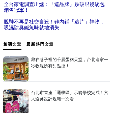
全台家電調查出爐：「這品牌」跌破眼鏡統包
銷售冠軍！
脫鞋不再是社交自殺！鞋內鋪「這片」神物，
吸濕除臭鹹魚味就地消失
相關文章
最新熱門文章
藏在巷子裡的千層蛋糕天堂，台北這家一
秒收服所有甜點控！
台北市首座「通學區」示範學校完成！六
大道路設計規範一次看