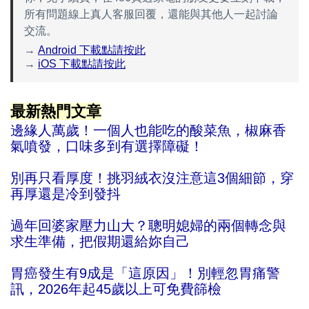
所有問題線上真人客服回覆，還能與其他人一起討論
交流。
→
Android 下載點請按此
→
iOS 下載點請按此
最新熱門文章
邊緣人萬歲！一個人也能吃的酸菜魚，椒麻香
氣噴發，口味多到有選擇障礙！
別再只看厚度！挑羽絨衣沒注意這3個細節，穿
再厚還是冷到發抖
過年回婆家壓力山大？聰明媳婦的兩個轉念與
求生準備，把假期還給妳自己
胃癌發生有9成是「這原因」！別輕忽胃痛警
訊，2026年起45歲以上可免費篩檢