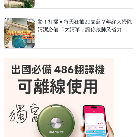
驚！打掃＝每天狂抽20支菸？年終大掃除
清潔必備10大清單，讓你救肺又省力