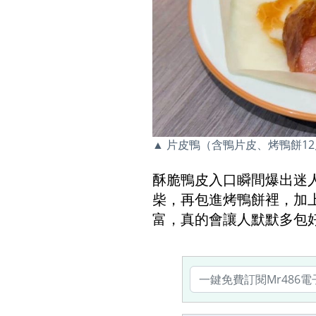
▲ 片皮鴨（含鴨片皮、烤鴨餅1
酥脆鴨皮入口瞬間爆出迷
柴，再包進烤鴨餅裡，加
富，真的會讓人默默多包