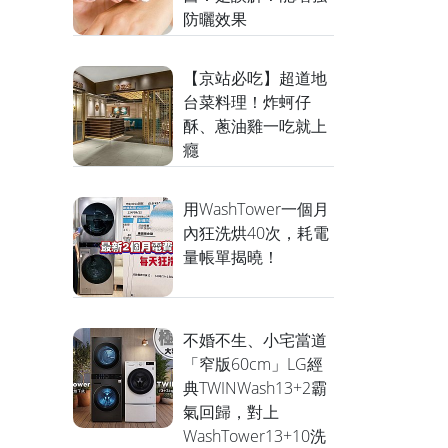
防曬效果
【京站必吃】超道地
台菜料理！炸蚵仔
酥、蔥油雞一吃就上
癮
用WashTower一個月
內狂洗烘40次，耗電
量帳單揭曉！
不婚不生、小宅當道
「窄版60cm」LG經
典TWINWash13+2霸
氣回歸，對上
WashTower13+10洗