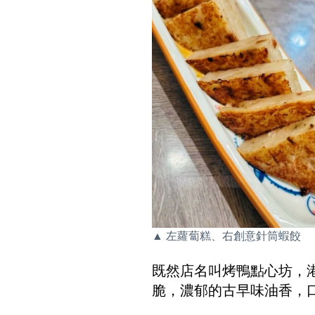
▲ 左蘿蔔糕、右創意針筒蝦餃
既然店名叫烤鴨點心坊，
脆，濃郁的古早味油香，