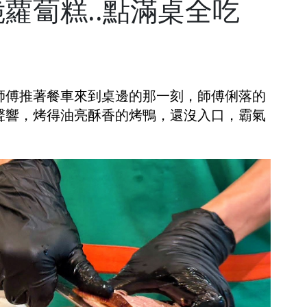
蘿蔔糕..點滿桌全吃
師傅推著餐車來到桌邊的那一刻，師傅俐落的
聲響，烤得油亮酥香的烤鴨，還沒入口，霸氣