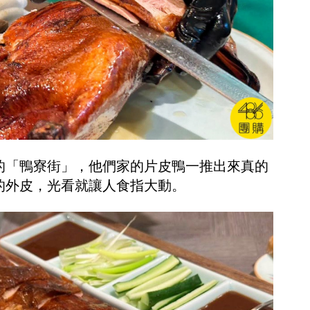
的「鴨寮街」，他們家的片皮鴨一推出來真的
的外皮，光看就讓人食指大動。