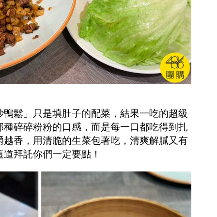
炒鴨鬆」只是填肚子的配菜，結果一吃的超級
那種碎碎粉粉的口感，而是每一口都吃得到扎
嚼越香，用清脆的生菜包著吃，清爽解膩又有
這道拜託你們一定要點！