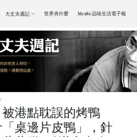
大丈夫週記
世界夯什麼
Mr486 品味生活電子報
3
】被港點耽誤的烤鴨
汁「桌邊片皮鴨」，針