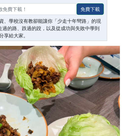
免費下載
資、學校沒有教卻能讓你「少走十年彎路」的現
生走過的路、跌過的跤，以及從成功與失敗中學到
分享給大家。