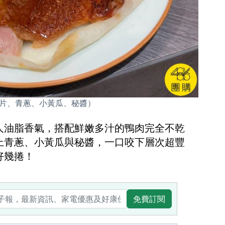
2片、青蔥、小黃瓜、秘醬）
人油脂香氣，搭配鮮嫩多汁的鴨肉完全不乾
上青蔥、小黃瓜與秘醬，一口咬下層次超豐
好幾捲！
免費訂閱