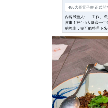
內容涵蓋人生、工作、投
實事！把486大哥這一
的教訓，盡可能整理下來