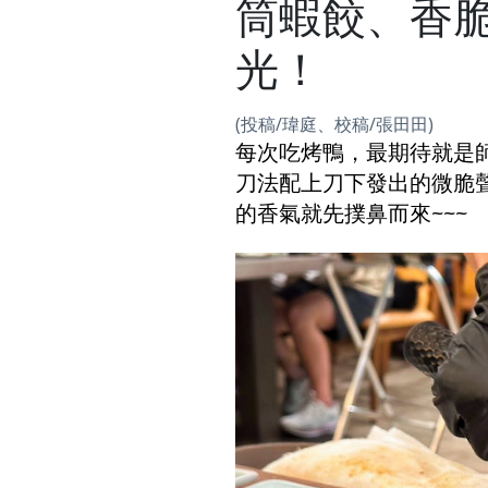
筒蝦餃、香脆
光！
(投稿/瑋庭、校稿/張田田)
每次吃烤鴨，最期待就是
刀法配上刀下發出的微脆
的香氣就先撲鼻而來~~~