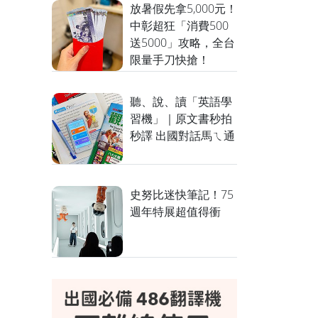
放暑假先拿5,000元！
中彰超狂「消費500
送5000」攻略，全台
限量手刀快搶！
聽、說、讀「英語學
習機」｜原文書秒拍
秒譯 出國對話馬ㄟ通
史努比迷快筆記！75
週年特展超值得衝