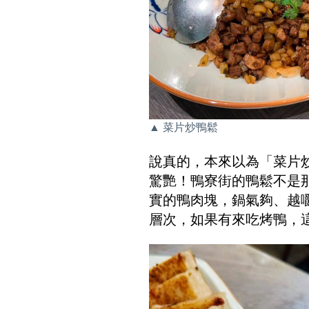
▲ 菜片炒鴨鬆 
說真的，本來以為「菜片
驚艷！鴨寮街的鴨鬆不是
實的鴨肉塊，鍋氣夠、越
層次，如果有來吃烤鴨，