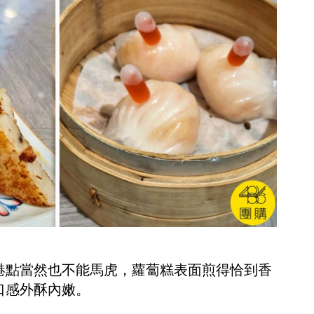
港點當然也不能馬虎，蘿蔔糕表面煎得恰到香
口感外酥內嫩。