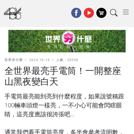
世界夯什麼
•
2024-10-14
•
人氣 : 20308
全世界最亮手電筒！一開整座
山黑夜變白天
手電筒最亮能到亮到什麼程度，如果說號稱跟
100輛車頭燈一樣亮，一不小心可能會閃瞎眼
睛，這亮度應該很誇張吧…
通常我們看手電筒亮度，多半會參考流明數，