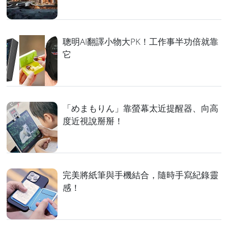
聰明AI翻譯小物大PK！工作事半功倍就靠
它
「めまもりん」靠螢幕太近提醒器、向高
度近視說掰掰！
完美將紙筆與手機結合，隨時手寫紀錄靈
感！