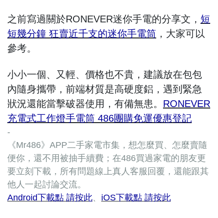
之前寫過關於RONEVER迷你手電的分享文，
短
短幾分鐘 狂賣近千支的迷你手電筒
，大家可以
參考。
小小一個、又輕、價格也不貴，建議放在包包
內隨身攜帶，前端材質是高硬度鋁，遇到緊急
狀況還能當擊破器使用，有備無患。
RONEVER
充電式工作燈手電筒 486團購免運優惠登記
-
《Mr486》APP二手家電市集，想怎麼買、怎麼賣隨
便你，還不用被抽手續費；在486買過家電的朋友更
要立刻下載，所有問題線上真人客服回覆，還能跟其
他人一起討論交流。
Android下載點 請按此
、
iOS下載點 請按此