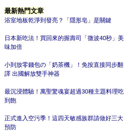
最新熱門文章
浴室地板乾淨到發亮？「隱形皂」是關鍵
日本新吃法！買回來的握壽司「微波40秒」美
味加倍
小到放零錢包の「奶茶機」！免按直接同步翻
譯 出國解放雙手神器
最沉浸體驗！萬聖驚魂宴超過30種主題料理吃
到飽
正式進入空污季！這四天敏感族群請做好三大
預防