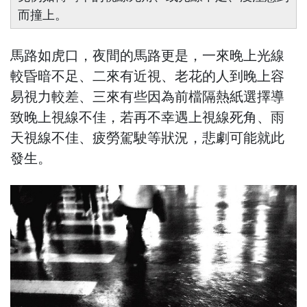
而撞上。
馬路如虎口，夜間的馬路更是，一來晚上光線
較昏暗不足、二來有近視、老花的人到晚上容
易視力較差、三來有些因為前檔隔熱紙選擇導
致晚上視線不佳，若再不幸遇上視線死角、雨
天視線不佳、疲勞駕駛等狀況，悲劇可能就此
發生。