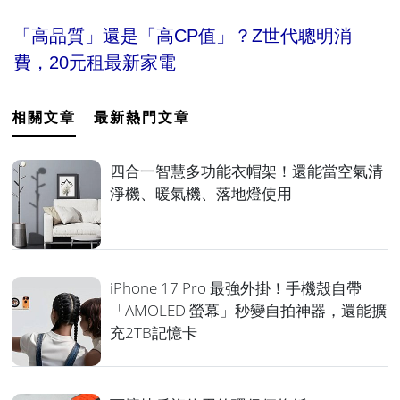
「高品質」還是「高CP值」？Z世代聰明消
費，20元租最新家電
相關文章
最新熱門文章
四合一智慧多功能衣帽架！還能當空氣清
淨機、暖氣機、落地燈使用
iPhone 17 Pro 最強外掛！手機殼自帶
「AMOLED 螢幕」秒變自拍神器，還能擴
充2TB記憶卡