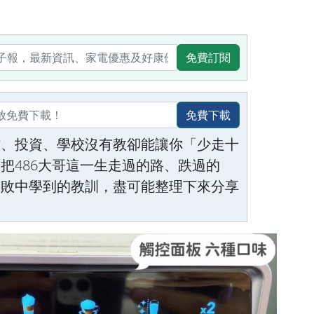
免費訂閱
免費下載
作、投資、學校沒有教卻能讓你「少走十
把486大哥這一生走過的路、跌過的
失敗中學到的教訓，盡可能整理下來分享