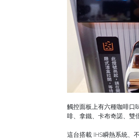
觸控面板上有六種咖啡口
啡、拿鐵、卡布奇諾、雙
這台搭載 IHS瞬熱系統