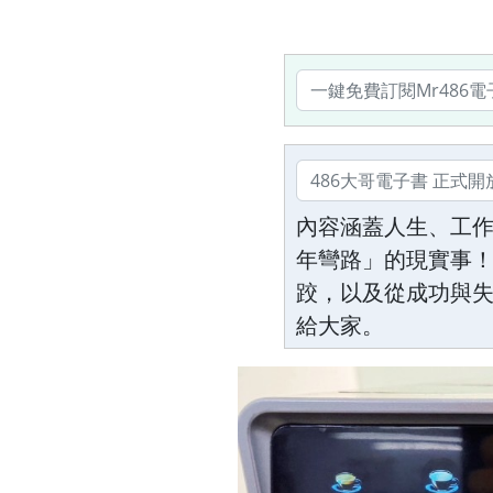
內容涵蓋人生、工
年彎路」的現實事！
跤，以及從成功與
給大家。