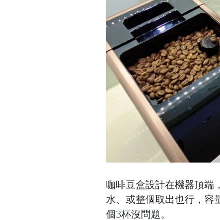
咖啡豆盒設計在機器頂端
水、或整個取出也行，容量
個3杯沒問題。