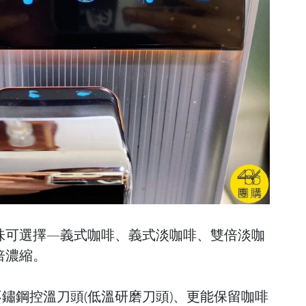
味可選擇—義式咖啡、義式淡咖啡、雙倍淡咖
倍濃縮。
、不鏽鋼控溫刀頭(低溫研磨刀頭)、更能保留咖啡