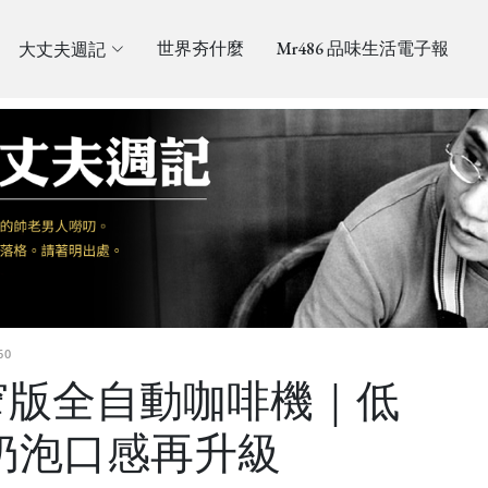
大丈夫週記
世界夯什麼
Mr486 品味生活電子報
60
窄版全自動咖啡機｜低
奶泡口感再升級