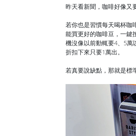
昨天看新聞，咖啡好像又
若你也是習慣每天喝杯咖
能買更好的咖啡豆，一鍵
機沒像以前動輒要4、5萬以上那
折扣下來只要1萬出。
若真要說缺點，那就是標