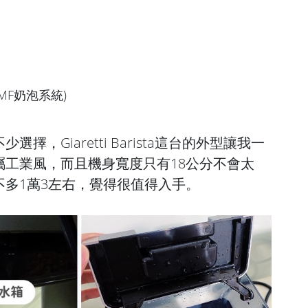
MF奶泡系統)
，Giaretti Barista這台的外型讓我一
屬工業風，而且機身寬度只有18公分不會太
多1萬3左右，覺得很值得入手。