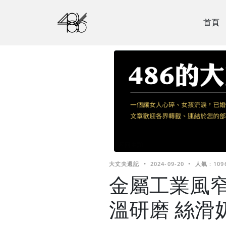
首頁
大丈夫週記
•
2024-09-20
•
人氣 : 109
金屬工業風
溫研磨 絲滑