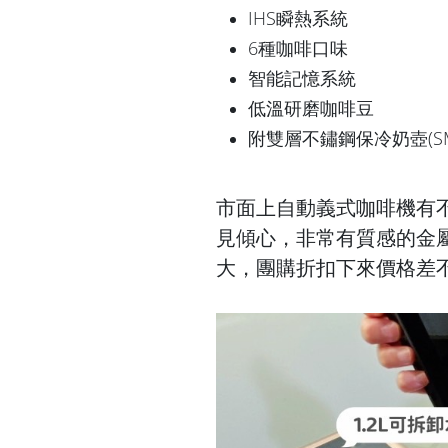
IHS瞬熱系統
6種咖啡口味
智能記憶系統
低溫研磨咖啡豆
附雙層不鏽鋼保冷奶壺(S
市面上自動義式咖啡機有不少選擇
見傾心，非常有質感的金
大，團購折扣下來價格差不