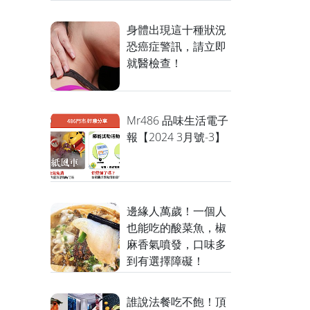
身體出現這十種狀況
恐癌症警訊，請立即
就醫檢查！
Mr486 品味生活電子
報【2024 3月號-3】
邊緣人萬歲！一個人
也能吃的酸菜魚，椒
麻香氣噴發，口味多
到有選擇障礙！
誰說法餐吃不飽！頂