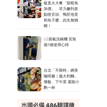
級直火大餐「龍蝦免
加價」、菲力嫩到差
點咬舌頭、鴨肝泡芙
和魚子醬....此生無憾
啊！
LG蒸氣洗碗機 安裝
後8個使用心得
台北「不限時」網美
咖啡廳｜義大利麵、
燉飯、下午茶 還能小
酌一杯