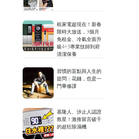
租家電趁現在！新春
限時大放送，3個月
免租金、冷氣全面升
級4+3專業技師到府
清潔保養
習慣的盲點與人生的
提問：花錢，也是一
門畢修課
基隆人、汐止人認證
救星！激推留言破千
的超狂除濕機