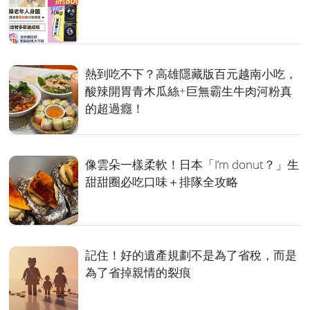
熱到吃不下？高雄隱藏版百元越南小吃，
酸辣開胃青木瓜絲+巨無霸生牛肉河粉真
的超過癮！
像雲朵一樣柔軟！日本「I’m donut？」生
甜甜圈必吃口味＋排隊全攻略
記住！好的遺產規劃不是為了省稅，而是
為了省掉親情的裂痕