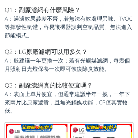
Q1：副廠濾網有什麼風險？
A：過濾效果參差不齊，若無法有效處理異味、TVOC
等揮發性氣體，容易讓機器誤判空氣品質、無法進入
節能模式。
Q2：LG原廠濾網可以用多久？
A：般建議一年更換一次；若有光觸媒濾網，每幾個
月照射日光燈保養一次即可恢復除臭效能。
Q3：副廠濾網真的比較便宜嗎？
A：表面上單片便宜，但通常建議半年一換，一年下
來兩片比原廠還貴，且無光觸媒功能，CP值其實較
低。