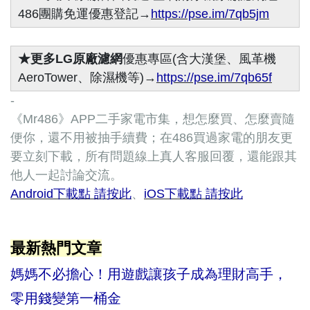
486團購免運優惠登記→
https://pse.im/7qb5jm
★更多LG原廠濾網
優惠專區(含大漢堡、風革機
AeroTower、除濕機等)→
https://pse.im/7qb65f
-
《Mr486》APP二手家電市集，想怎麼買、怎麼賣隨
便你，還不用被抽手續費；在486買過家電的朋友更
要立刻下載，所有問題線上真人客服回覆，還能跟其
他人一起討論交流。
Android下載點 請按此
、
iOS下載點 請按此
最新熱門文章
媽媽不必擔心！用遊戲讓孩子成為理財高手，
零用錢變第一桶金