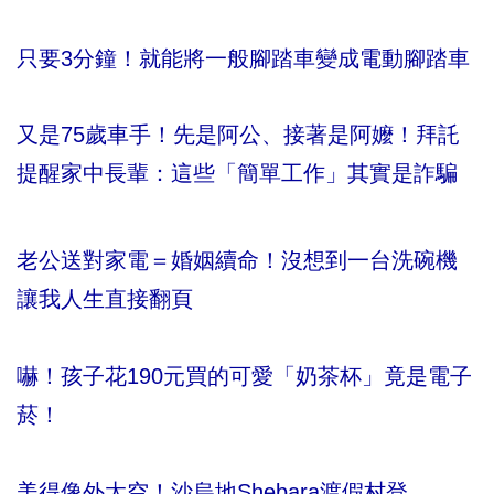
只要3分鐘！就能將一般腳踏車變成電動腳踏車
又是75歲車手！先是阿公、接著是阿嬤！拜託
提醒家中長輩：這些「簡單工作」其實是詐騙
老公送對家電＝婚姻續命！沒想到一台洗碗機
讓我人生直接翻頁
嚇！孩子花190元買的可愛「奶茶杯」竟是電子
菸！
美得像外太空！沙烏地Shebara渡假村登