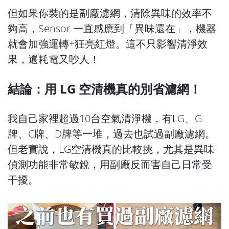
但如果你裝的是副廠濾網，清除異味的效率不
夠高，Sensor 一直感應到「異味還在」，機器
就會加強運轉+狂亮紅燈。這不只影響清淨效
果，還耗電又吵人！
結論：用 LG 空清機真的別省濾網！
我自己家裡超過10台空氣清淨機，有LG、G
牌、C牌、D牌等一堆，過去也試過副廠濾網。
但老實說，LG空清機真的比較挑，尤其是異味
偵測功能非常敏銳，用副廠反而害自己日常受
干擾。