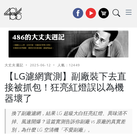
大丈夫週記
•
2025-06-12
•
人氣 : 12449
【LG濾網實測】副廠裝下去直
接被抓包！狂亮紅燈誤以為機
器壞了
換了副廠濾網，結果 LG 超級大白狂亮紅燈、異味清不
掉、風速開爆？這篇實測告訴你副廠 vs 原廠的真實差
別，為什麼 LG 空清機「不愛副廠」。