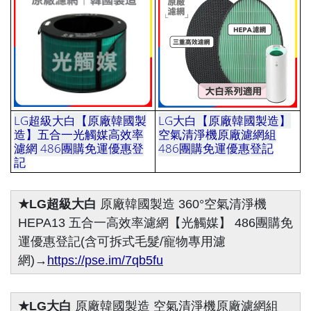
LG超級大白【原廠韓國製
LG大白【原廠韓國製造】
造】五合一光觸媒高效率
空氣清淨機原廠濾網組
濾網 486團購免運優惠登
486團購免運優惠登記
季季
記
季
★LG超級大白
原廠韓國製造 360°空氣清淨機
HEPA13 五合一高效率濾網【光觸媒】 486團購免
運優惠登記(含可拆式毛髮/寵物專用濾
網)→
https://pse.im/7qb5fu
★LG大白
原廠韓國製造 空氣清淨機原廠濾網組