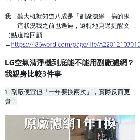
我一聽大概就知道八成是「副廠濾網」搞的鬼
——這狀況我之前也遇過，還特地寫過提醒文
（點這篇回顧
→
https://486word.com/page/life/A2201210301
LG空氣清淨機到底能不能用副廠濾網？
我親身比較3件事
1. 副廠便宜但「一年要換兩次」，實際反而更
貴！