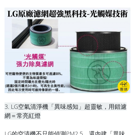
3. LG空氣清淨機「異味感知」超靈敏，用錯濾
網＝常亮紅燈
LG的空清機不只能偵測PM2.5，還內建「異味