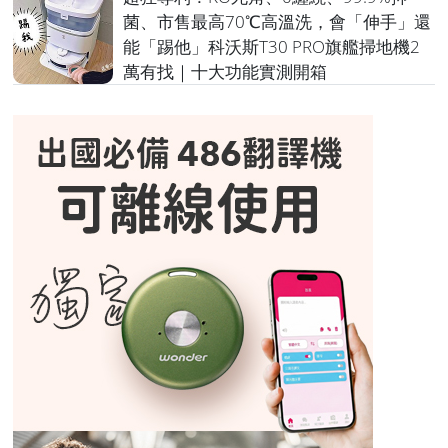
菌、市售最高70℃高溫洗，會「伸手」還
能「踢他」科沃斯T30 PRO旗艦掃地機2
萬有找｜十大功能實測開箱