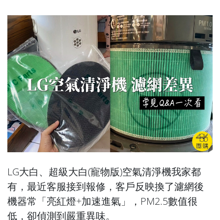
LG大白、超級大白(寵物版)空氣清淨機我家都
有，最近客服接到報修，客戶反映換了濾網後
機器常「亮紅燈+加速進氣」，PM2.5數值很
低，卻偵測到嚴重異味。