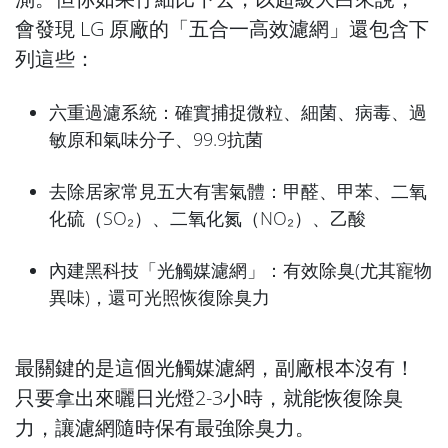
會發現 LG 原廠的「五合一高效濾網」還包含下
列這些：
六重過濾系統：確實捕捉微粒、細菌、病毒、過
敏原和氣味分子、99.9抗菌
去除居家常見五大有害氣體：甲醛、甲苯、二氧
化硫（SO₂）、二氧化氮（NO₂）、乙酸
內建黑科技「光觸媒濾網」：有效除臭(尤其寵物
異味)，還可光照恢復除臭力
最關鍵的是這個光觸媒濾網，副廠根本沒有！
只要拿出來曬日光燈2-3小時，就能恢復除臭
力，讓濾網隨時保有最強除臭力。