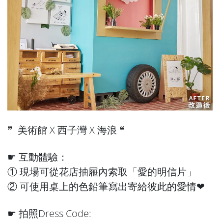
❞ 美術館 X 西子灣 X 海浪 ❝
☛ 互動體驗：
① 現場可從花店抽屜內索取「愛的明信片」
② 可使用桌上的色鉛筆寫出寄給彼此的愛情❤︎
☛ 拍照Dress Code: