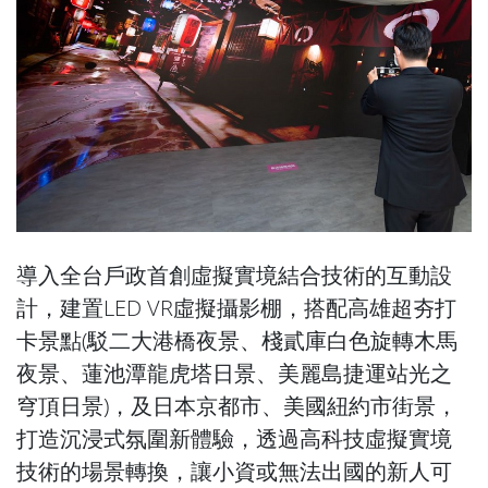
導入全台戶政首創虛擬實境結合技術的互動設
計，建置LED VR虛擬攝影棚，搭配高雄超夯打
卡景點(駁二大港橋夜景、棧貳庫白色旋轉木馬
夜景、蓮池潭龍虎塔日景、美麗島捷運站光之
穹頂日景)，及日本京都市、美國紐約市街景，
打造沉浸式氛圍新體驗，透過高科技虛擬實境
技術的場景轉換，讓小資或無法出國的新人可