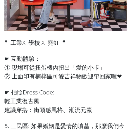
❞ 工業X 學校 X 霓虹 ❝
☛ 互動體驗：
① 現場可從扭蛋機內扭出「愛的小卡」
② 上面印有楠梓區可愛吉祥物歡迎帶回家喔❤︎
☛ 拍照Dress Code:
輕工業復古風
建議穿搭：街頭感風格、潮流元素
5. 三民區: 如果婚姻是愛情的墳墓，那麼我們今