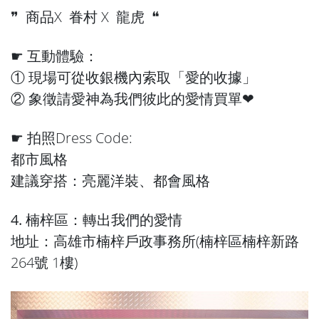
❞ 商品X 眷村 X 龍虎 ❝
☛ 互動體驗：
① 現場可從收銀機內索取「愛的收據」
② 象徵請愛神為我們彼此的愛情買單❤︎
☛ 拍照Dress Code:
都市風格
建議穿搭：亮麗洋裝、都會風格
4. 楠梓區：轉出我們的愛情
地址：高雄市楠梓戶政事務所(楠梓區楠梓新路
264號 1樓)