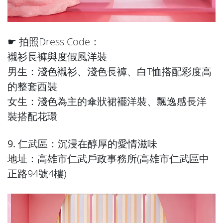
☛ 拍照Dress Code：
襯衫長褲與度假風洋裝
男生：淺色襯衫、淺色長褲、白T恤搭配彩度高
的整套西裝
女生：淺色為主的傘狀裙襬洋裝、飄逸感長洋
裝搭配花環
9. 仁武區：沉浸在醇厚的愛情滋味
地址：高雄市仁武戶政事務所(高雄市仁武區中
正路94號4樓)