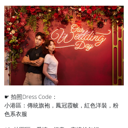
☛ 拍照Dress Code：
小港區：傳統旗袍，鳳冠霞帔，紅色洋裝，粉
色系衣服