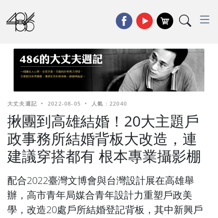
大丈夫週記
•
2022-08-05
•
人氣 : 22040
揪團到高雄結婚！20大主題戶
政事務所結婚背板大改造，連
建議穿搭都有 根本專業攝影棚
配合2022臺灣文博會與台灣設計展在高雄舉
辦，高市青年局媒合青年設計力重塑戶政美
學，改造20處戶所結婚登記背板，其中新興戶