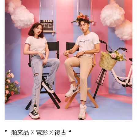
❞ 舶來品 X 電影 X 復古 ❝