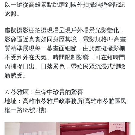
以一鍵從高雄景點跳躍到國外拍攝結婚登記紀
念照。
虛擬攝影棚拍攝現場呈現戶外場景光影變化，
影像逼近真實如同身歷其境，電影規格8K高畫
質精準展現每一幕畫面細節，由於虛擬攝影棚
不受到外在天氣、時間限制影響，可在短時間
內捕捉日出、日落景色，帶給民眾沉浸式體驗
新感受。
7. 苓雅區：生命中珍貴的驚喜
地址：高雄市苓雅戶政事務所(高雄市苓雅區民
權一路85號2樓)