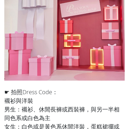
☛ 拍照Dress Code：
襯衫與洋裝
男生：襯衫、休閒長褲或西裝褲，與另一半相
同色系或白色為主
女生：白色或是黃色系休閒洋裝，蛋糕裙擺或