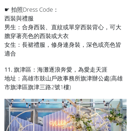
☛ 拍照Dress Code：
西裝與禮服
男生：合身西裝、直紋或單穿西裝背心，可大
膽穿著亮色的西裝或大衣
女生：長裙禮服，修身連身裝，深色或亮色皆
適合
11. 旗津區：海灘逐浪奔愛，為愛走天涯
地址：高雄市鼓山戶政事務所旗津辦公處(高雄
市旗津區旗津三路2號1樓)