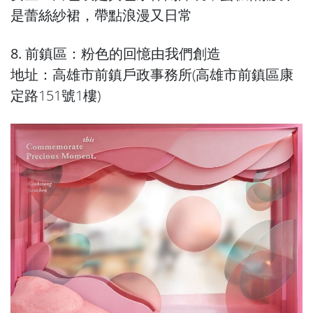
是蕾絲紗裙，帶點浪漫又日常
8. 前鎮區：粉色的回憶由我們創造
地址：高雄市前鎮戶政事務所(高雄市前鎮區康
定路151號1樓)