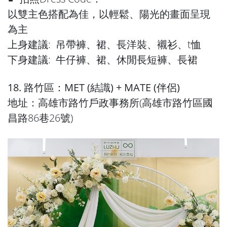
以雙主色搭配為佳，以輕鬆、陽光的畫面呈現
為主
上身建議: 吊帶褲、裙、長洋裝、襯衫、t恤
下身建議: 牛仔褲、裙、休閒長短褲、長裙
18. 路竹區：MET (結識) + MATE (伴侶)
地址：高雄市路竹戶政事務所(高雄市路竹區國
昌路86巷26號)