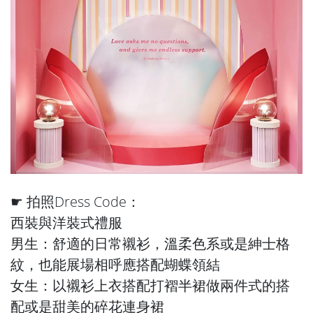
☛ 拍照Dress Code：
西裝與洋裝式禮服
男生：舒適的日常襯衫，溫柔色系或是紳士格
紋，也能展場相呼應搭配蝴蝶領結
女生：以襯衫上衣搭配打褶半裙做兩件式的搭
配或是甜美的碎花連身裙