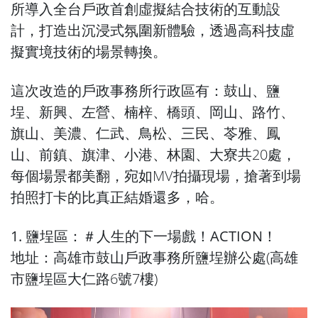
所導入全台戶政首創虛擬結合技術的互動設
計，打造出沉浸式氛圍新體驗，透過高科技虛
擬實境技術的場景轉換。
這次改造的戶政事務所行政區有：鼓山、鹽
埕、新興、左營、楠梓、橋頭、岡山、路竹、
旗山、美濃、仁武、鳥松、三民、苓雅、鳳
山、前鎮、旗津、小港、林園、大寮共20處，
每個場景都美翻，宛如MV拍攝現場，搶著到場
拍照打卡的比真正結婚還多，哈。
1. 鹽埕區：＃人生的下一場戲！ACTION！
地址：高雄市鼓山戶政事務所鹽埕辦公處(高雄
市鹽埕區大仁路6號7樓)