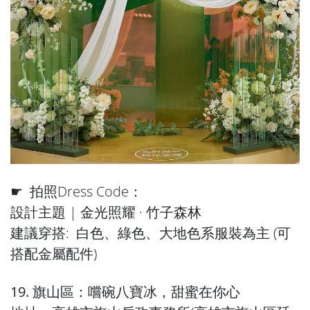
☛ 拍照Dress Code：
設計主題 | 金光照耀 · 竹子森林
建議穿搭: 白色、綠色、大地色系服裝為主 (可
搭配金屬配件)
19. 旗山區：嚐碗八寶冰，甜蜜在你心