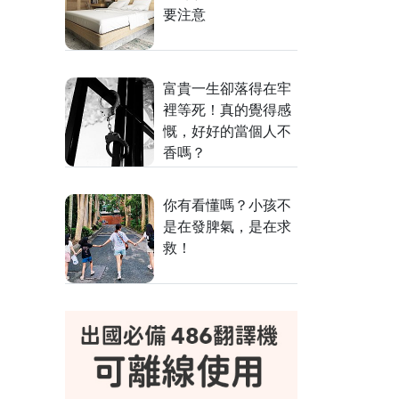
要注意
富貴一生卻落得在牢
裡等死！真的覺得感
慨，好好的當個人不
香嗎？
你有看懂嗎？小孩不
是在發脾氣，是在求
救！