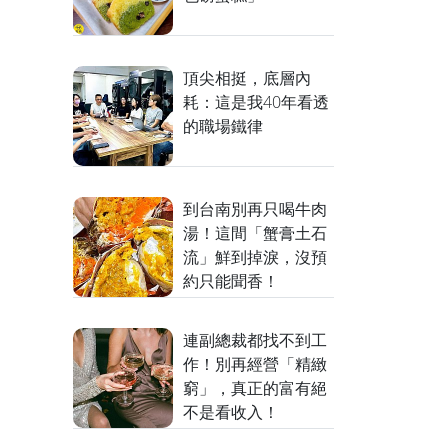
頂尖相挺，底層內
耗：這是我40年看透
的職場鐵律
到台南別再只喝牛肉
湯！這間「蟹膏土石
流」鮮到掉淚，沒預
約只能聞香！
連副總裁都找不到工
作！別再經營「精緻
窮」，真正的富有絕
不是看收入！