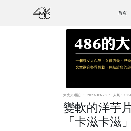
首頁
大丈夫週記
•
2023-03-28
•
人氣 : 106
變軟的洋芋
「卡滋卡滋