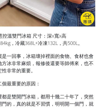
L智慧控溫雙門冰箱 尺寸：深x寬x高
重量84kg，冷藏368L+冷凍132L，共500L。
買是一回事，冰箱壞掉裡面的食物、食材也會
地方冰非常麻煩，報修後還要等師傅來，也不
定性非常的重要。
二個最重要的原因：
裡都是雙開門冰箱，都用十幾二十年了，突然
開門的，真的就是不習慣，明明開一個門，就