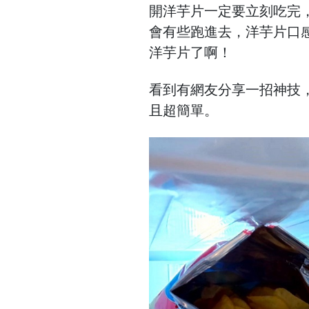
開洋芋片一定要立刻吃完
會有些跑進去，洋芋片口
洋芋片了啊！
看到有網友分享一招神技
且超簡單。