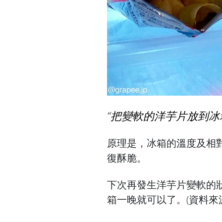
把變軟的洋芋片放到冰
原理是，冰箱的溫度及相
復酥脆。
下次再發生洋芋片變軟的
箱一晚就可以了。(資料來