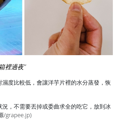
箱裡過夜
對濕度比較低，會讓洋芋片裡的水分蒸發，恢
狀況，不需要丟掉或委曲求全的吃它，放到冰
源/
grapee.jp
)