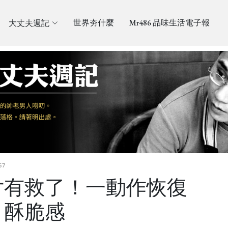
大丈夫週記
世界夯什麼
Mr486 品味生活電子報
67
片有救了！一動作恢復
」酥脆感