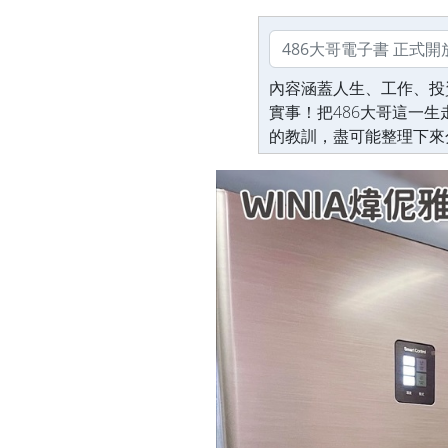
內容涵蓋人生、工作、投
實事！把486大哥這一
的教訓，盡可能整理下來