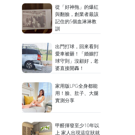
從「好神拖」的爆紅
與翻臉，創業者最該
記住的5個血淋淋教
訓
出門打球，回來看到
愛車被砸！「婚姻打
球守則」沒顧好，老
婆直接開轟！
家用版LPG全身都能
用！臉、肚子、大腿
實測分享
甲醛揮發至少10年以
上 家人出現這症狀就