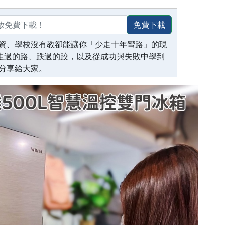
免費下載
資、學校沒有教卻能讓你「少走十年彎路」的現
生走過的路、跌過的跤，以及從成功與失敗中學到
分享給大家。