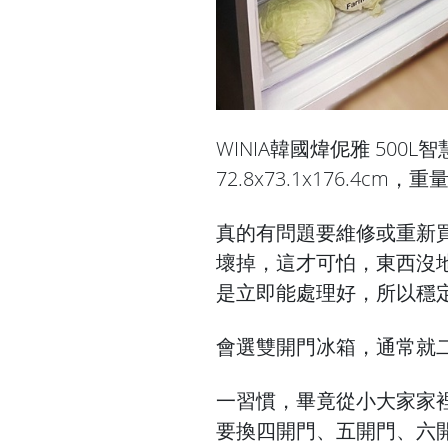
WINIA韓國煒伲雅 500
72.8x73.1x176.4cm，
真的有問題要維修或重新
壞掉，這才可怕，東西沒
是立即能處理好，所以穩
會選雙開門冰箱，通常就
一習慣，畢竟從小大家家
要換四開門、五開門、六