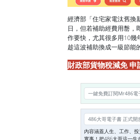
經
濟部「住宅家電汰舊換新
日，但若補助經費用罊，
作要快，尤其很多用10
趁這波補助換成一級節能
財政部貨物稅減免 申
內容涵蓋人生、工作、投
實事！把486大哥這一