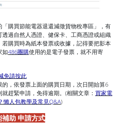
的「購買節能電器退還減徵貨物稅專區」，有
可透過自然人憑證、健保卡、工商憑證或組織
；若購買時為紙本發票或收據，記得要把影本
家如
486團購
使用的是電子發票，就不用寄
減免請按此
限的，依發票上面的購買日期，次日開始算6
到就趕緊申請，免得逾期。(相關文章：
買家電
？懶人包教學及常見Q&A
)
補助 申請方式