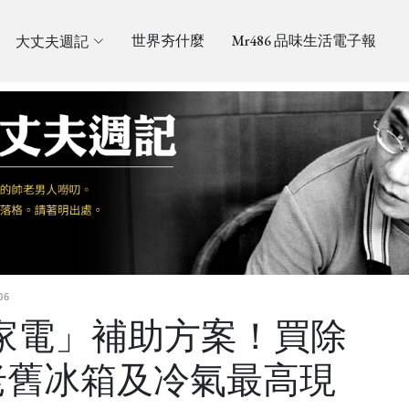
大丈夫週記
世界夯什麼
Mr486 品味生活電子報
06
「家電」補助方案！買除
老舊冰箱及冷氣最高現