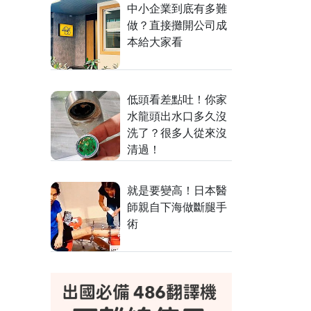
中小企業到底有多難
做？直接攤開公司成
本給大家看
低頭看差點吐！你家
水龍頭出水口多久沒
洗了？很多人從來沒
清過！
就是要變高！日本醫
師親自下海做斷腿手
術