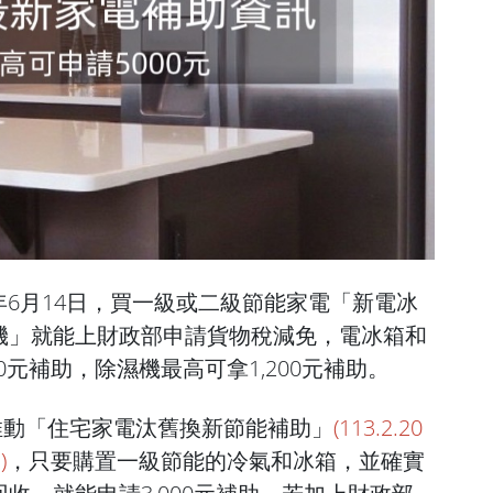
14年6月14日，買一級或二級節能家電「新電冰
機」就能上財政部申請貨物稅減免，電冰箱和
00元補助，除濕機最高可拿1,200元補助。
起推動「住宅家電汰舊換新節能補助」
(113.2.20
)
，只要購置一級節能的冷氣和冰箱，並確實