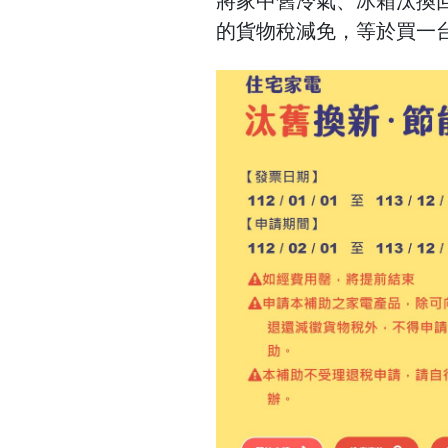
將家中舊冷氣、冰箱汰換回
的貨物稅減免，等於買一台