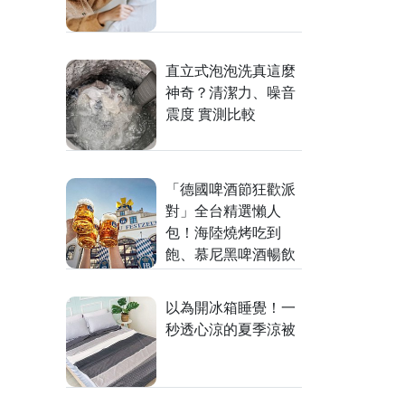
直立式泡泡洗真這麼
神奇？清潔力、噪音
震度 實測比較
「德國啤酒節狂歡派
對」全台精選懶人
包！海陸燒烤吃到
飽、慕尼黑啤酒暢飲
以為開冰箱睡覺！一
秒透心涼的夏季涼被