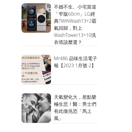
不婚不生、小宅當道
「窄版60cm」LG經
典TWINWash13+2霸
氣回歸，對上
WashTower13+10洗
衣塔該麼選？
Mr486 品味生活電子
報【2023 1月號-2】
天氣變化大，差點樂
極生悲！醫：男士們
有此徵兆恐「馬上
風」