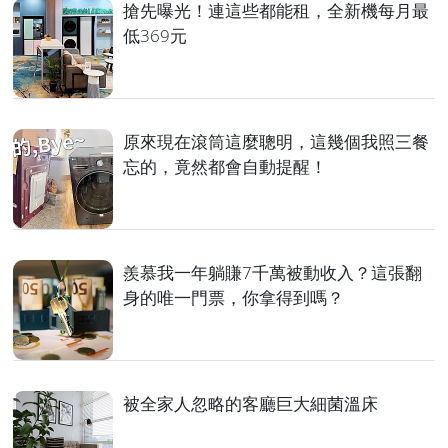
搶先曝光！連這些都能租，全新機每月最
低369元
原來現在滾筒這麼聰明，這幾個我照三餐
忘的，竟然都會自動提醒！
羨慕我一年躺賺7千萬被動收入？這張翻
身的唯一門票，你拿得到嗎？
被全家人忽略的客廳巨大細菌溫床