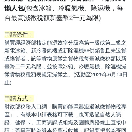
懶人包
(包含冰箱、冷暖氣機、除濕機，每
台最高減徵稅額新臺幣2千元為限)
申請條件：
購買經經濟部核定能源效率分級為第一級或第二級之
新電冰箱、新冷暖氣機或新除濕機非供銷售且未退貨
或換貨者，該等貨物應徵之貨物稅每臺減徵稅額以新
臺幣二千元為限，並按電冰箱、冷暖氣機、除濕機減
徵貨物稅稅額表規定減徵之。(活動至2025年6月14日
止)
申請方式：
財政部稅務入口網「購買節能電器退還減徵貨物稅專
區」，有紙本申請表格可下載，也可透過自然人憑
證、健保卡、工商憑證或組織及團體憑證線上直接申
請；若購買時為紙本發票或收據，記得要把影本寄回