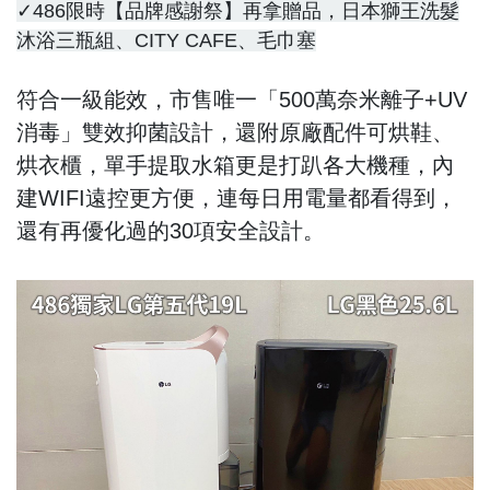
✓486限時【品牌感謝祭】再拿贈品，日本獅王洗髮
沐浴三瓶組、CITY CAFE、毛巾塞
符合一級能效，市售唯一「500萬奈米離子+UV
消毒」雙效抑菌設計，還附原廠配件可烘鞋、
烘衣櫃，單手提取水箱更是打趴各大機種，內
建WIFI遠控更方便，連每日用電量都看得到，
還有再優化過的30項安全設計。