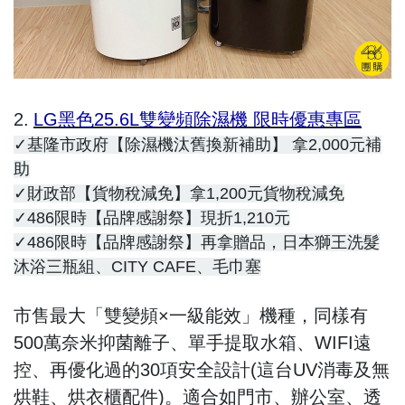
2.
LG黑色25.6L雙變頻除濕機 限時優惠專區
✓基隆市政府【除濕機汰舊換新補助】 拿2,000元補
助
✓財政部【貨物稅減免】拿1,200元貨物稅減免
✓486限時【品牌感謝祭】現折1,210元
✓486限時【品牌感謝祭】再拿贈品，日本獅王洗髮
沐浴三瓶組、CITY CAFE、毛巾塞
市售最大「雙變頻×一級能效」機種，同樣有
500萬奈米抑菌離子、單手提取水箱、WIFI遠
控、再優化過的30項安全設計(這台UV消毒及無
烘鞋、烘衣櫃配件)。適合如門市、辦公室、透