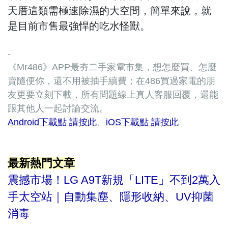
天厝這類需極速除濕的大空間，簡單來說，就
是目前市售最強悍的吃水怪獸。
-
《Mr486》APP最夯二手家電市集，想怎麼買、怎麼
賣隨便你，還不用被抽手續費；在486買過家電的朋
友更要立刻下載，所有問題線上真人客服回覆，還能
跟其他人一起討論交流。
Android下載點 請按此
、
iOS下載點 請按此
最新熱門文章
震撼市場！LG A9T新規「LITE」不到2萬入
手太空站｜自動集塵、隱形收納、UV抑菌
消毒