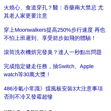
火燒心、食道穿孔？醫：吞藥兩大禁忌 尤
其老人家更要注意
穿上Moonwalkers提高250%步行速度 再也
不怕上班遲到、享受箭步如飛的體驗！
滾筒洗衣機烘完發臭？達人一秒點出問題
完成指定健走任務，抽Switch、Apple
watch等30萬大獎！
486冷氣小常識》擋風板安裝3大注意事項
否則不冷又發霉超慘