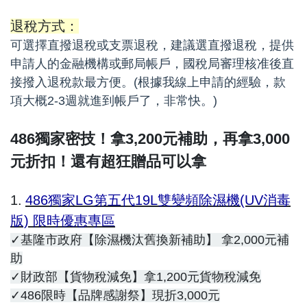
退稅方式：
可選擇直撥
退稅
或支票退稅，建議選直撥退稅，提供
申請人的金融機構或郵局帳戶，國稅局審理核准後直
接撥入退稅款最方便。(根據我線上申請的經驗，款
項大概2-3週就進到帳戶了，非常快。)
486獨家密技！拿3,200元補助，再拿3,000
元折扣！還有超狂贈品可以拿
1.
486獨家LG第五代19L雙變頻除濕機(UV消毒
版) 限時優惠專區
✓基隆市政府【除濕機汰舊換新補助】 拿2,000元補
助
✓財政部【貨物稅減免】拿1,200元貨物稅減免
✓486限時【品牌感謝祭】現折3,000元