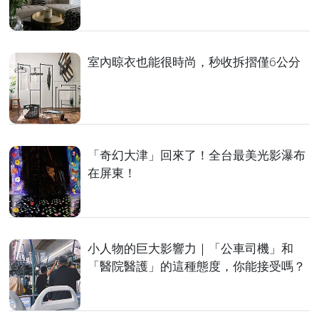
室內晾衣也能很時尚，秒收拆摺僅6公分
「奇幻大津」回來了！全台最美光影瀑布
在屏東！
小人物的巨大影響力｜「公車司機」和
「醫院醫護」的這種態度，你能接受嗎？