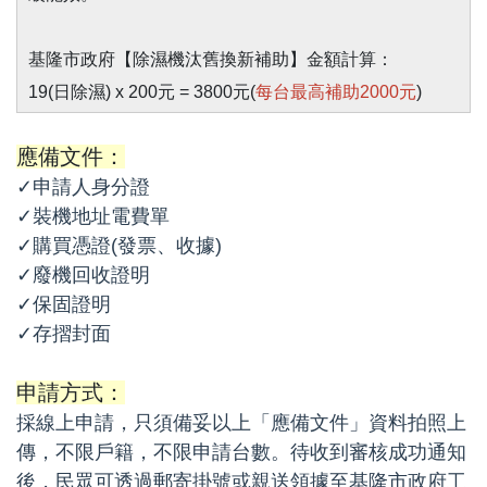
基隆市政府【除濕機汰舊換新補助】金額計算：
19(日除濕) x 200元 = 3800元(
每台最高補助2000元
)
應備文件：
✓申請人身分證
✓裝機地址電費單
✓購買憑證(發票、收據)
✓廢機回收證明
✓保固證明
✓存摺封面
申請方式：
採線上申請，只須備妥以上「應備文件」資料拍照上
傳，不限戶籍，不限申請台數。待收到審核成功通知
後，民眾可透過郵寄掛號或親送領據至基隆市政府工