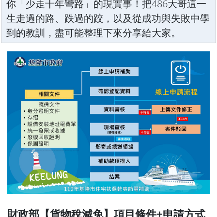
你「少走十年彎路」的現實事！把486大哥這一
生走過的路、跌過的跤，以及從成功與失敗中學
到的教訓，盡可能整理下來分享給大家。
財政部【貨物稅減免】項目條件+申請方式