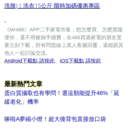
洗脫)｜洗衣15公斤 限時加碼優惠專區
-
《Mr486》APP二手家電市集，想怎麼買、怎麼賣隨
便你，還不用被抽手續費；在486買過家電的朋友更
要立刻下載，所有問題線上真人客服回覆，還能跟其
他人一起討論交流。
Android下載點 請按此
、
iOS下載點 請按此
最新熱門文章
蛋白質攝取也有學問！選這類能提升46%「延
緩老化」機率
哆啦A夢縮小燈！超大後背包直接放口袋