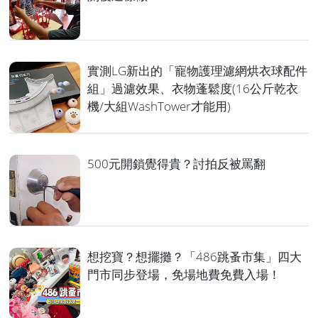
實測LG新出的「寵物護理濾網烘衣球配件
組」過濾效果、衣物蓬鬆度(16公斤乾衣
機/大組WashTower才能用)
500元開鎖覺得貴？討拍反被罵翻
想挖寶？想擺攤？「486跳蚤市集」四大
門市同步登場，免場地費免費入場！