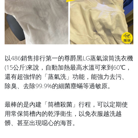
以486銷售排行第一的尊爵黑LG蒸氣滾筒洗衣機
(15公斤)來說，自動加熱最高水溫可來到60℃，
還有超強悍的「蒸氣洗」功能，能強力去污、
除臭、去除99.9%的細菌塵蟎等過敏原。
最棒的是內建「筒槽殺菌」行程，可以定期使
用常保筒槽內的乾淨衛生，以免衣服越洗越
髒、甚至出現噁心的海苔。