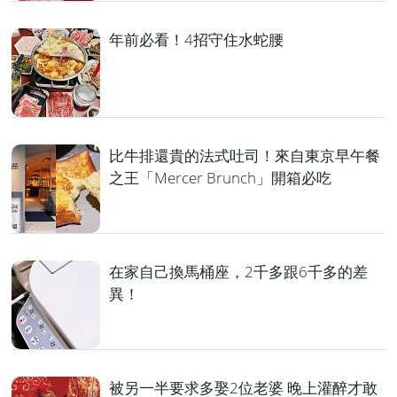
年前必看！4招守住水蛇腰
比牛排還貴的法式吐司！來自東京早午餐
之王「Mercer Brunch」開箱必吃
在家自己換馬桶座，2千多跟6千多的差
異！
被另一半要求多娶2位老婆 晚上灌醉才敢