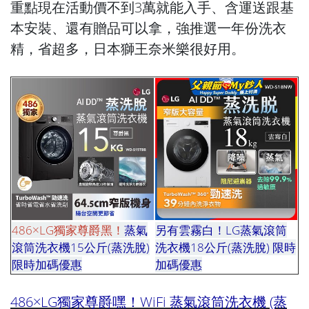
重點現在活動價不到3萬就能入手、含運送跟基
本安裝、還有贈品可以拿，強推選一年份洗衣
精，省超多，日本獅王奈米樂很好用。
486×LG獨家尊爵黑！
蒸氣
另有雲霧白！LG蒸氣滾筒
滾筒洗衣機15公斤(蒸洗脫)
洗衣機18公斤(蒸洗脫) 限時
限時加碼優惠
加碼優惠
蕙蕙
486×LG獨家尊爵嘿！WiFi 蒸氣滾筒洗衣機 (蒸