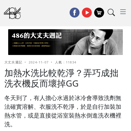
大丈夫週記
•
2024-11-07
•
人氣 : 11834
加熱水洗比較乾淨？弄巧成拙
洗衣機反而壞掉GG
冬天到了，有人擔心水過於冰冷會導致洗劑無
法確實溶解、衣服洗不乾淨，於是自行加裝加
熱水管，或是直接從浴室裝熱水倒進洗衣機裡
洗。