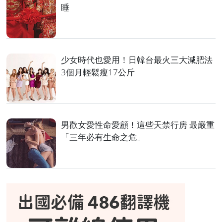
睡
少女時代也愛用！日韓台最火三大減肥法
3個月輕鬆瘦17公斤
男歡女愛性命愛顧！這些天禁行房 最嚴重
「三年必有生命之危」