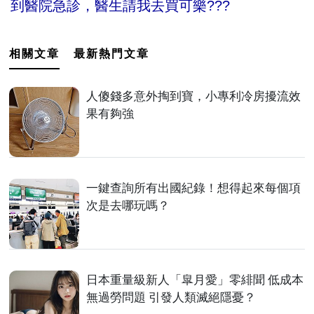
到醫院急診，醫生請我去買可樂???
相關文章
最新熱門文章
人傻錢多意外掏到寶，小專利冷房擾流效
果有夠強
一鍵查詢所有出國紀錄！想得起來每個項
次是去哪玩嗎？
日本重量級新人「皐月愛」零緋聞 低成本
無過勞問題 引發人類滅絕隱憂？