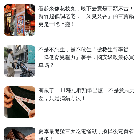
看起來像花枝丸，咬下去竟是芋頭麻吉！
新竹超低調老宅，「又臭又香」的三寶鍋
更是一吃上癮！
不是不想生，是不敢生！搶救生育率從
「降低育兒壓力」著手，國安級政策你買
單嗎？
有救了！11種肥胖類型出爐，不是意志力
差，只是搞錯方法！
夏季最兇猛三大吃電怪獸，換掉後電費省
超多！