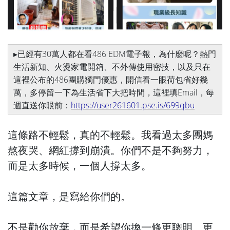
▸已經有30萬人都在看486 EDM電子報，為什麼呢？熱門
生活新知、火燙家電開箱、不外傳使用密技，以及只在
這裡公布的486團購獨門優惠，開信看一眼荷包省好幾
萬，多停留一下為生活省下大把時間，這裡填Email，每
週直送你眼前：
https://user261601.pse.is/699qbu
這條路不輕鬆，真的不輕鬆。我看過太多團媽
熬夜哭、網紅撐到崩潰。你們不是不夠努力，
而是太多時候，一個人撐太多。
這篇文章，是寫給你們的。
不是勸你放棄，而是希望你換一條更聰明、更