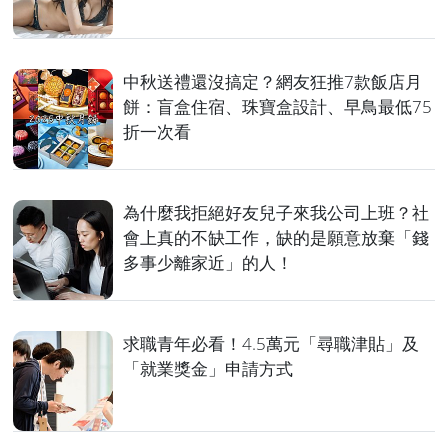
中秋送禮還沒搞定？網友狂推7款飯店月
餅：盲盒住宿、珠寶盒設計、早鳥最低75
折一次看
為什麼我拒絕好友兒子來我公司上班？社
會上真的不缺工作，缺的是願意放棄「錢
多事少離家近」的人！
求職青年必看！4.5萬元「尋職津貼」及
「就業獎金」申請方式