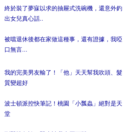
終於裝了夢寐以求的抽屜式洗碗機，還意外釣
出女兒真心話..
被噹退休後都在家做這種事，還有證據，我啞
口無言...
我的完美男友輸了！「他」天天幫我吹頭、髮
質變超好
波士頓派控快筆記！桃園「小瓢蟲」絕對是天
堂