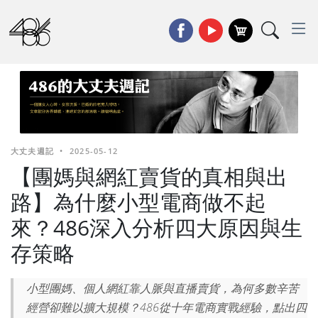
大丈夫週記
•
2025-05-12
【團媽與網紅賣貨的真相與出
路】為什麼小型電商做不起
來？486深入分析四大原因與生
存策略
小型團媽、個人網紅靠人脈與直播賣貨，為何多數辛苦
經營卻難以擴大規模？486從十年電商實戰經驗，點出四