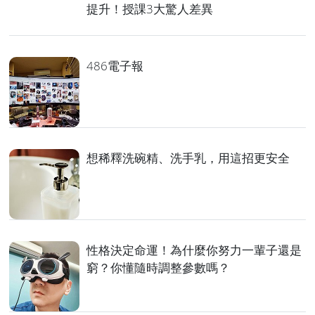
提升！授課3大驚人差異
486電子報
想稀釋洗碗精、洗手乳，用這招更安全
性格決定命運！為什麼你努力一輩子還是
窮？你懂隨時調整參數嗎？