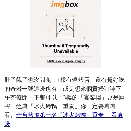
肚子餓了也沒問題，1樓有燒烤店、還有超好吃
的奇岩一號這邊也有，或是想來個貴婦咖啡下
午茶優閒一下都可以；3樓的「宴客樓」更是厲
害，經典「冰火烤鴨三重奏」你一定要嚐嚐
看。
全台烤鴨第一名「冰火烤鴨三重奏」 看這
邊