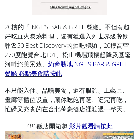
20樓的「INGE'S BAR & GRILL 餐廳」不但有超
好吃直火炭燒料理，還有獲選入列世界級餐飲
評鑑50 Best Discovery的酒吧體驗，20樓高空
270度飽覽台北101、松山機場飛機起降及基隆
河畔絕美景致。
約會勝地INGE'S BAR & GRILL
餐廳 必點美食請按此
不只能入住、品嚐美食，還有服飾、工藝品、
畫廊等櫃位設置，讓你吃飽再逛、逛完再吃，
忙碌又充實的在台北萬豪酒店裡渡過一整天。
486飯店開箱趣
影片觀看請按此