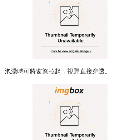
泡澡時可將窗簾拉起，視野直接穿透。