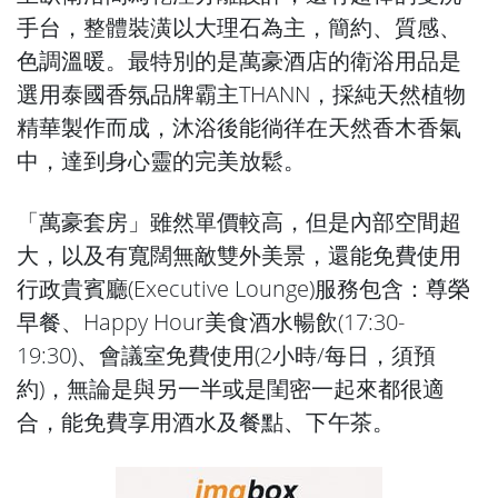
手台，整體裝潢以大理石為主，簡約、質感、
色調溫暖。最特別的是萬豪酒店的衛浴用品是
選用泰國香氛品牌霸主THANN，採純天然植物
精華製作而成，沐浴後能徜徉在天然香木香氣
中，達到身心靈的完美放鬆。
「萬豪套房」雖然單價較高，但是內部空間超
大，以及有寬闊無敵雙外美景，還能免費使用
行政貴賓廳(Executive Lounge)服務包含：尊榮
早餐、Happy Hour美食酒水暢飲(17:30-
19:30)、會議室免費使用(2小時/每日，須預
約)，無論是與另一半或是閨密一起來都很適
合，能免費享用酒水及餐點、下午茶。