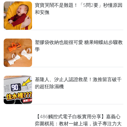
寶寶哭鬧不是難題！「5問2要」秒懂原因
和安撫
塑膠袋收納也能很可愛 糖果蝴蝶結步驟教
學
基隆人、汐止人認證救星！激推留言破千
的超狂除濕機
【486觸控式電子白板實用分享】嘉義心
弈圍棋苑：教材一鍵上場，孩子專注力大