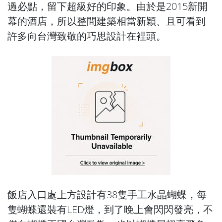
過必點，留下超級好的印象。由於是2015新開
幕的酒店，所以整間建築相當新穎、且可看到
許多向台灣致敬的巧思設計在裡頭。
飯店入口處上方設計有38隻手工水晶蝴蝶，每
隻蝴蝶還裝有LED燈，到了晚上會閃閃發亮，不