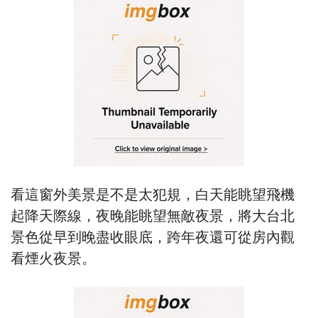
看這窗外美景是不是太犯規，白天能眺望飛機
起降天際線，夜晚能眺望無敵夜景，將大台北
景色從早到晚盡收眼底，跨年夜還可從房內觀
看煙火夜景。