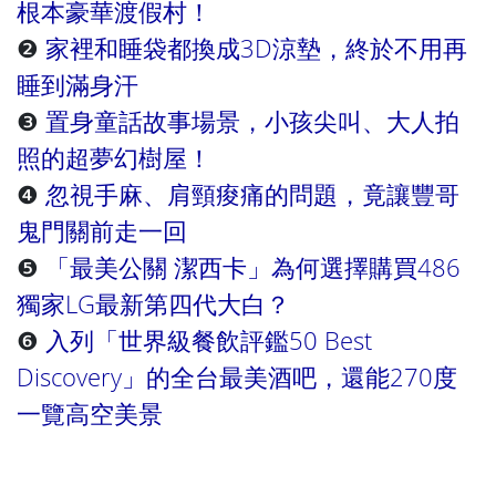
根本豪華渡假村！
❷
家裡和睡袋都換成3D涼墊，終於不用再
睡到滿身汗
❸
置身童話故事場景，小孩尖叫、大人拍
照的超夢幻樹屋！
❹
忽視手麻、肩頸痠痛的問題，竟讓豐哥
鬼門關前走一回
❺
「最美公關 潔西卡」為何選擇購買486
獨家LG最新第四代大白？
❻
入列「世界級餐飲評鑑50 Best
Discovery」的全台最美酒吧，還能270度
一覽高空美景