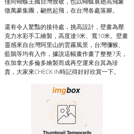
僅向蝴蝶王國台灣致敬，也以蝴蝶展翅高飛象
徵萬豪集團，翩然起飛，在台灣各處落腳。
還有令人驚豔的接待處，挑高設計，壁畫為壓
克力水彩手工繪製，高度達9米、寬10米。壁畫
靈感來自台灣阿里山的雲霧風景，台灣獼猴、
藍鵲等均有入作，據說這幅畫作畫了整整7天，
在加拿大多倫多繪製而成再空運來台其為珍
貴，大家來CHECK IN時記得好好欣賞一下。