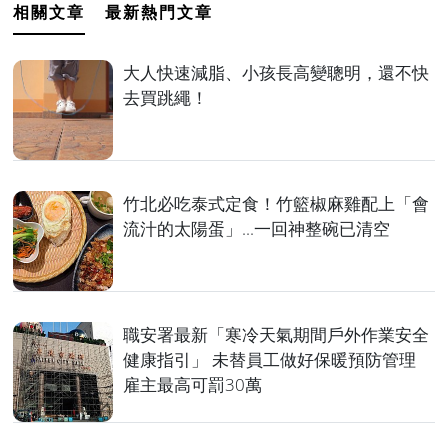
相關文章
最新熱門文章
大人快速減脂、小孩長高變聰明，還不快
去買跳繩！
竹北必吃泰式定食！竹籃椒麻雞配上「會
流汁的太陽蛋」...一回神整碗已清空
職安署最新「寒冷天氣期間戶外作業安全
健康指引」 未替員工做好保暖預防管理
雇主最高可罰30萬