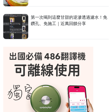
第一次喝到這麼甘甜的逆滲透過濾水！免
鑽孔、免施工｜近萬回饋分享