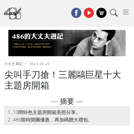
大丈夫週記
•
2023-03-20
尖叫手刀搶！三麗鷗巨星十大
主題房開箱
— 摘要 —
1. 10間特色主題房開箱美照分享。
2. 486限時開團優惠，再加碼贈大禮包。