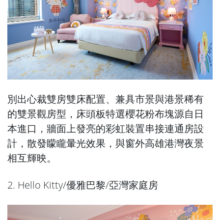
別出心裁雙房雙床配置、兼具市景與港景稀有
的雙景觀房型，床頭板特選櫻花粉布塊源自日
本進口，牆面上發亮的彩虹裝置串接連通房設
計，散發矇矓暈光效果，與窗外高雄港灣夜景
相互輝映。
2. Hello Kitty/優雅巴黎/亞灣家庭房