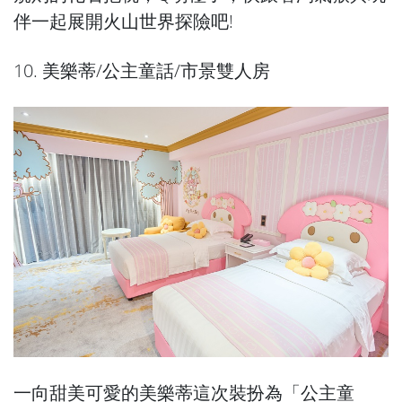
伴一起展開火山世界探險吧!
10. 美樂蒂/公主童話/市景雙人房
一向甜美可愛的美樂蒂這次裝扮為「公主童