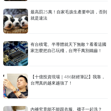
最高罰25萬！自家毛孩生產要申請，否則
就是違法
有台積電、半導體就天下無敵？看看這國
家怎麼把自己玩殘，台灣千萬別鐵齒！
【十億投資現場｜486財經筆記】我靠，
台灣真的越來越強了！
內褲究竟能不能跟衣服、襪子一起洗？