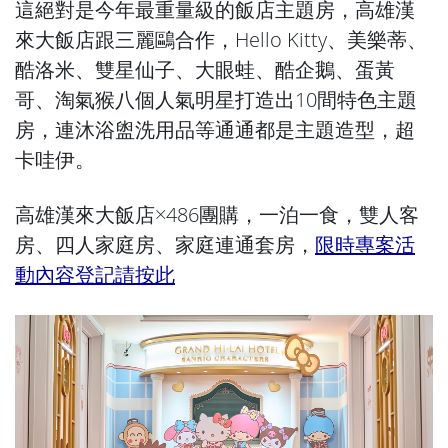
這絕對是今年最重量級的飯店主題房，高雄漢
來大飯店跟三麗鷗合作，Hello Kitty、美樂蒂、
酷洛米、雙星仙子、大眼蛙、酷企鵝、蛋黃
哥、淘氣猴八個人氣明星打造出10間特色主題
房，連沐浴盥洗用品等通通都是主題造型，超
卡哇伊。
高雄漢來大飯店×486團購，一泊一食，雙人客
房、四人家庭房、家庭連通套房，
限時專案活
動內容登記請按此