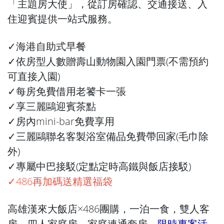
「主題房大使」，從訂房確認、交通接送、入
住迎賓提供一站式服務。
✓海港自助式早餐
✓依房型人數贈壽山動物園入園門票(不需預約
可直接入園)
✓每房免費借用老饕卡一張
✓享三麗鷗迎賓茶點
✓房內mini-bar免費享用
✓三麗鷗聯名客製浴室備品免費帶回家(毛巾除
外)
✓專屬中巴接駁(定點定時高鐵與飯店接駁)
✓486再加碼送精選福袋
高雄漢來大飯店×486團購，一泊一食，雙人客
房、四人家庭房、家庭連通套房，
限時專案活