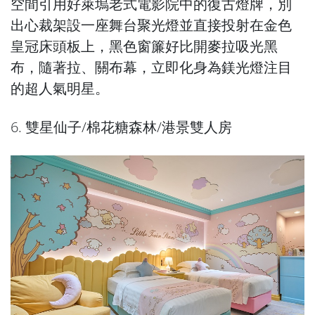
空間引用好萊塢老式電影院中的復古燈牌，別
出心裁架設一座舞台聚光燈並直接投射在金色
皇冠床頭板上，黑色窗簾好比開麥拉吸光黑
布，隨著拉、關布幕，立即化身為鎂光燈注目
的超人氣明星。
6. 雙星仙子/棉花糖森林/港景雙人房