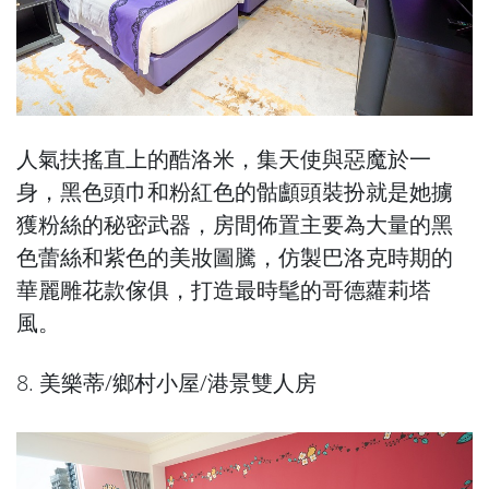
人氣扶搖直上的酷洛米，集天使與惡魔於一
身，黑色頭巾和粉紅色的骷顱頭裝扮就是她擄
獲粉絲的秘密武器，房間佈置主要為大量的黑
色蕾絲和紫色的美妝圖騰，仿製巴洛克時期的
華麗雕花款傢俱，打造最時髦的哥德蘿莉塔
風。
8. 美樂蒂/鄉村小屋/港景雙人房