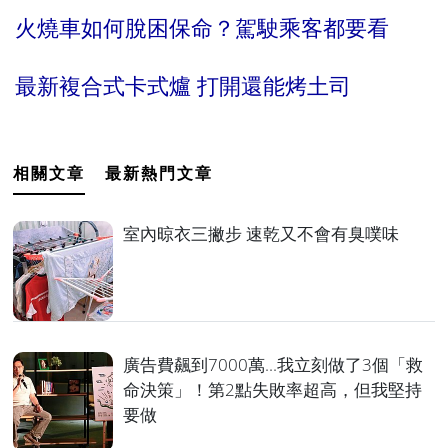
火燒車如何脫困保命？駕駛乘客都要看
最新複合式卡式爐 打開還能烤土司
相關文章
最新熱門文章
室內晾衣三撇步 速乾又不會有臭噗味
廣告費飆到7000萬...我立刻做了3個「救
命決策」！第2點失敗率超高，但我堅持
要做