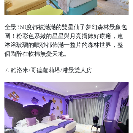
全景360度都被滿滿的雙星仙子夢幻森林景象包
圍！粉彩色系嫩的星星與月亮擺飾好療癒，連
淋浴玻璃的噴砂都佈滿一整片的森林世界，整
個陶醉在軟棉無憂天地。
7. 酷洛米/哥德蘿莉塔/港景雙人房