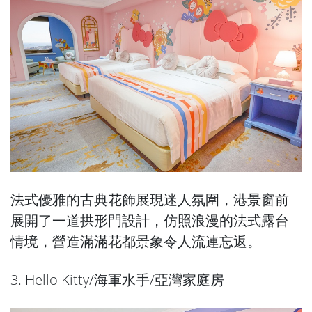
法式優雅的古典花飾展現迷人氛圍，港景窗前
展開了一道拱形門設計，仿照浪漫的法式露台
情境，營造滿滿花都景象令人流連忘返。
3. Hello Kitty/海軍水手/亞灣家庭房