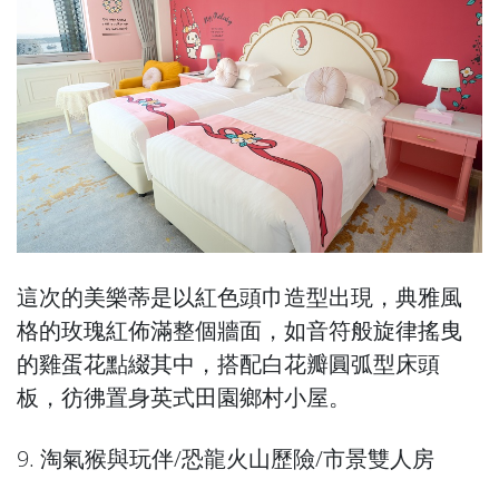
這次的美樂蒂是以紅色頭巾造型出現，典雅風
格的玫瑰紅佈滿整個牆面，如音符般旋律搖曳
的雞蛋花點綴其中，搭配白花瓣圓弧型床頭
板，彷彿置身英式田園鄉村小屋。
9. 淘氣猴與玩伴/恐龍火山歷險/市景雙人房