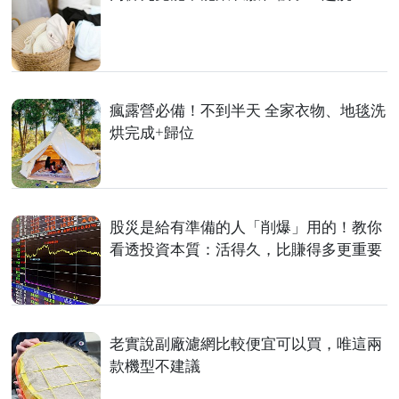
瘋露營必備！不到半天 全家衣物、地毯洗
烘完成+歸位
股災是給有準備的人「削爆」用的！教你
看透投資本質：活得久，比賺得多更重要
老實說副廠濾網比較便宜可以買，唯這兩
款機型不建議