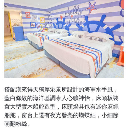
搭配漢來得天獨厚港景所設計的海軍水手風，
藍白條紋的海洋基調令人心曠神怡，床頭板裝
置大型實木船舵造型，床頭燈具也有迷你麻繩
船舵，窗台上還有夜光發亮的蝴蝶結，小細節
萌翻粉絲。