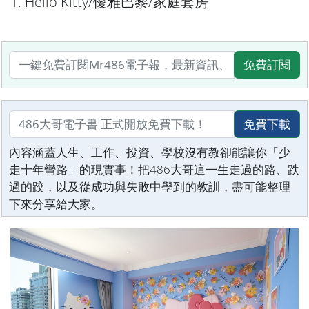
1. Hello Kitty/優雅巴黎/家庭套房
免費訂閱
免費下載
內容涵蓋人生、工作、投資、學校沒有教卻能讓你「少
走十年彎路」的現實事！把486大哥這一生走過的路、跌
過的跤，以及從成功與失敗中學到的教訓，盡可能整理
下來分享給大家。