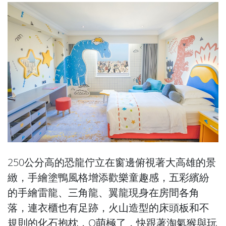
250公分高的恐龍佇立在窗邊俯視著大高雄的景
緻，手繪塗鴨風格增添歡樂童趣感，五彩繽紛
的手繪雷龍、三角龍、翼龍現身在房間各角
落，連衣櫃也有足跡，火山造型的床頭板和不
規則的化石抱枕，Q萌極了，快跟著淘氣猴與玩