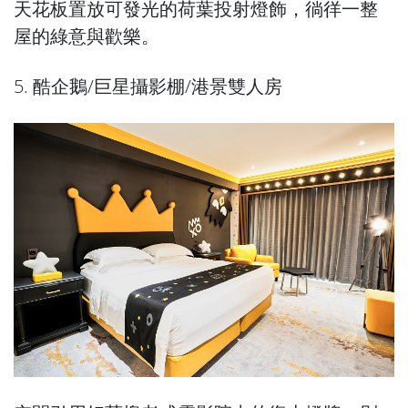
天花板置放可發光的荷葉投射燈飾，徜徉一整
屋的綠意與歡樂。
5. 酷企鵝/巨星攝影棚/港景雙人房