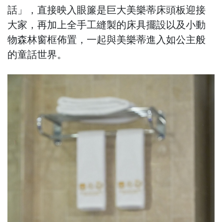
話」，直接映入眼簾是巨大美樂蒂床頭板迎接
大家，再加上全手工縫製的床具擺設以及小動
物森林窗框佈置，一起與美樂蒂進入如公主般
的童話世界。