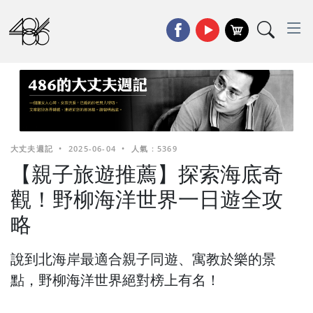
大丈夫週記
•
2025-06-04
•
人氣 : 5369
【親子旅遊推薦】探索海底奇
觀！野柳海洋世界一日遊全攻
略
說到北海岸最適合親子同遊、寓教於樂的景
點，野柳海洋世界絕對榜上有名！