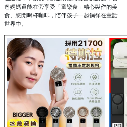
爸媽媽還能在旁享受「童樂食」精心製作的美
食、悠閒喝杯咖啡，陪伴孩子一起徜徉在童話
世界中。