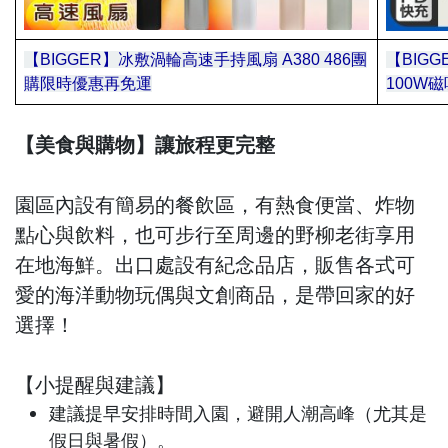
【BIGGER】冰敷渦輪高速手持風扇 A380 486團
【BIGG
購限時優惠再免運
()會
100W
【美食與購物】讓旅程更完整
園區內設有簡易的餐飲區，有熱食便當、炸物
點心與飲料，也可步行至周邊的野柳老街享用
在地海鮮。出口處設有紀念品店，販售各式可
愛的海洋動物玩偶與文創商品，是帶回家的好
選擇！
【小提醒與建議】
建議提早安排時間入園，避開人潮高峰（尤其是
假日與暑假）。