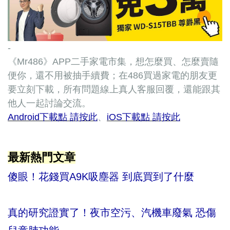
-
《Mr486》APP二手家電市集，想怎麼買、怎麼賣隨
便你，還不用被抽手續費；在486買過家電的朋友更
要立刻下載，所有問題線上真人客服回覆，還能跟其
他人一起討論交流。
Android下載點 請按此
、
iOS下載點 請按此
最新熱門文章
傻眼！花錢買A9K吸塵器 到底買到了什麼
真的研究證實了！夜市空污、汽機車廢氣 恐傷