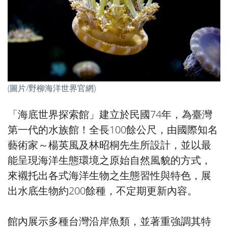
(圖片/野柳海洋世界官網)
「海底世界探索館」建立於民國74年，為臺灣
第一代的水族館！全長100餘公尺，由國際知名
藝術家～楊英風及林昭桐先生所設計，並以最
能呈現海洋生態環境之原始自然風貌的方式，
來襯托出各式海洋生物之生態習性與特色，展
出水底生物約200餘種，不定期更新內容。
館內展示多種台灣沿岸魚類，並著重強調其特