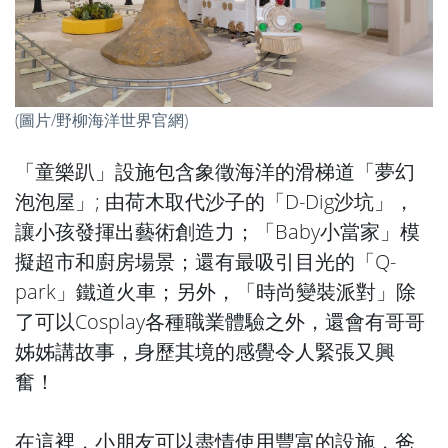
(圖片/野柳海洋世界官網)
「童樂趴」設施包含象徵海洋的滑梯道「夢幻
泡泡屋」; 由荷木取代沙子的「D-Dig沙坑」，
讓小孩發揮出藝術創造力；「Baby小當家」模
擬超市和廚房場景；還有最吸引目光的「Q-
park」鐵道火車；另外，「時尚變裝派對」除
了可以Cosplay各種職業體驗之外，還會有哥哥
姊姊講故事，身歷其境的感覺令人緊張又興
奮！
在這裡，小朋友可以盡情使用豐富的設施，爸