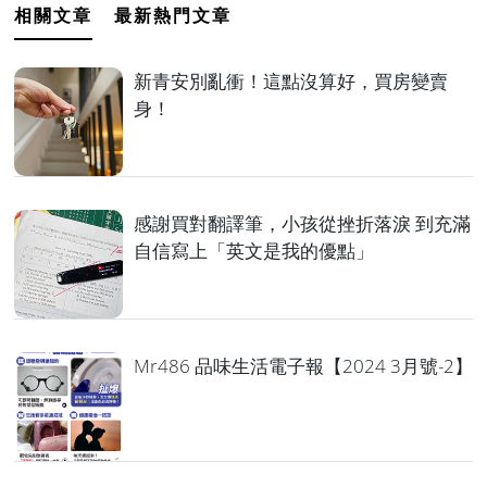
相關文章
最新熱門文章
新青安別亂衝！這點沒算好，買房變賣
身！
感謝買對翻譯筆，小孩從挫折落淚 到充滿
自信寫上「英文是我的優點」
Mr486 品味生活電子報【2024 3月號-2】