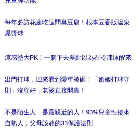
兒童肺功能
每年必訪花蓮吃這間臭豆腐！根本豆香版溫泉
爆漿球
涼感墊大PK！一躺下去差點以為在冷凍庫醒來
出門打球，回來看到愛車被砸！「婚姻打球守
則」沒顧好，老婆直接開轟！
不是陌生人，是最親近的人！90%兒童性侵來
自熟人，父母該教的33保護法則