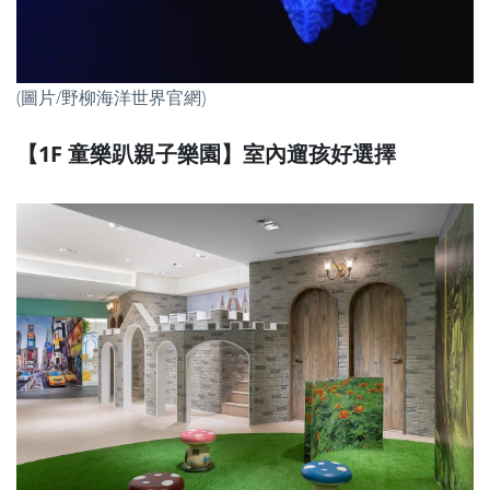
(圖片/野柳海洋世界官網)
【1F 童樂趴親子樂園】室內遛孩好選擇