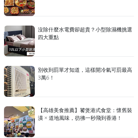
沒除什麼水電費卻超貴？小型除濕機挑選
四大重點
別收到罰單才知道，這樣開冷氣可罰最高
3萬6！
【高雄美食推薦】饕煲港式食堂：懷舊裝
潢 × 道地風味，彷彿一秒飛到香港！