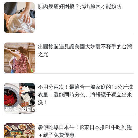
肌肉痠痛好困擾？找出原因才能預防
出國旅遊遇見讓美國大姊愛不釋手的台灣
之光
不用分兩次！最適合一般家庭的15公斤洗
衣量，還能同時分色、將髒襪子獨立出來
洗！
暑假吃爆日本牛！JR東日本推F1牛吃到飽
＋親子免費優惠