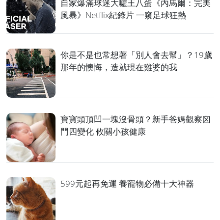
自家爆滿球迷大噓王八蛋《內馬爾：完美
風暴》Netflix紀錄片 一窺足球狂熱
你是不是也常想著「別人會去幫」？19歲
那年的懊悔，造就現在雞婆的我
寶寶頭頂凹一塊沒骨頭？新手爸媽觀察囟
門四變化 攸關小孩健康
599元起再免運 養寵物必備十大神器