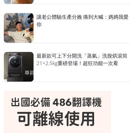
讓老公體驗生產分娩 痛到大喊：媽媽我愛
你
最新款可上下分開洗「蒸氣」洗脫烘滾筒
21+2.5kg重磅登場！超狂功能一次看