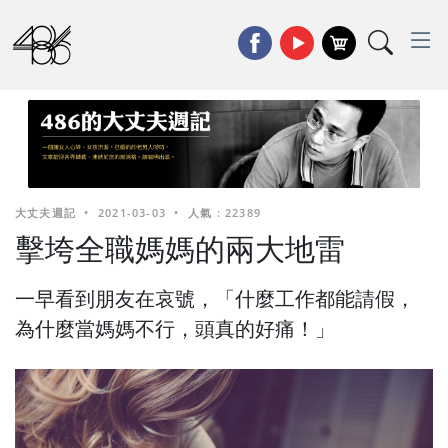
大丈夫週記
•
2021-03-03
•
人氣 : 22389
擊垮全職媽媽的兩大地雷
一早看到朋友在哀號，「什麼工作都能請假，
為什麼當媽媽不行，頭真的好痛！」