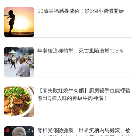
50歲幸福感養成術！從3個小習慣開始
年老後這種體型，死亡風險激增193%
【零失敗紅燒牛肉麵】廚房殺手也能輕鬆
煮出Q彈入味的神級牛肉神湯！
脊椎受傷險癱瘓、世界笑柄內馬爾滾、被