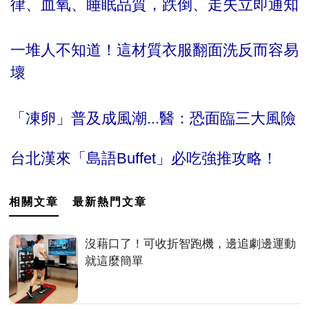
律、血氧、睡眠品質，跌倒、走失立即通知
一堆人不知道！這材質衣服翻面洗反而容易
壞
「凍卵」普及成風潮...醫：恐面臨三大風險
台北漢來「島語Buffet」必吃強推攻略！
相關文章
最新熱門文章
沒藉口了！可收折智跑機，邊追劇邊運動
就這麼簡單