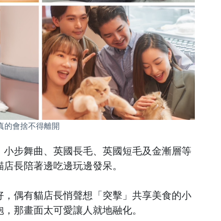
去真的會捨不得離開
、小步舞曲、英國長毛、英國短毛及金漸層等
貓店長陪著邊吃邊玩邊發呆。
好，偶有貓店長悄聲想「突擊」共享美食的小
抱，那畫面太可愛讓人就地融化。