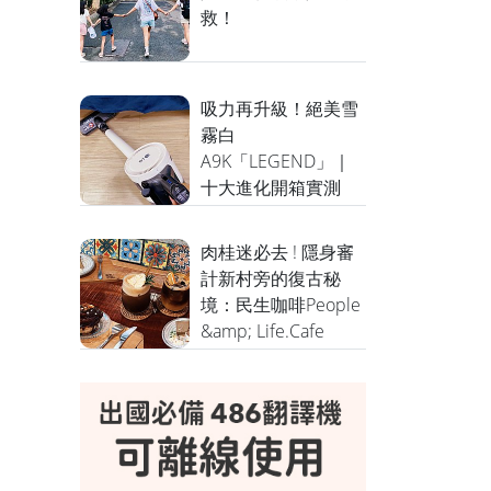
救！
吸力再升級！絕美雪
霧白
A9K「LEGEND」｜
十大進化開箱實測
肉桂迷必去 ! 隱身審
計新村旁的復古秘
境：民生咖啡People
&amp; Life.Cafe