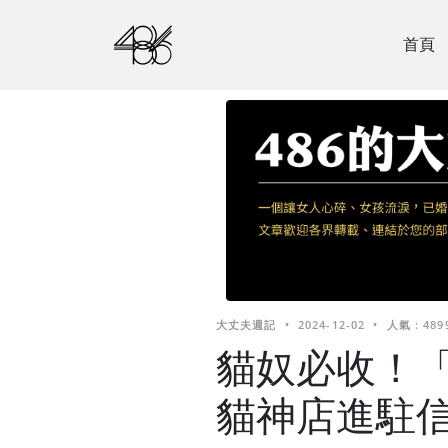
首頁
大丈夫週記
•
2024-12-02
•
人氣 : 489
貓奴必收！
貓神店進駐