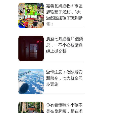
嘉義爸媽必收！市區
超強親子景點，5大
遊戲區讓孩子玩到斷
電！
農曆七月必看11個禁
忌，一不小心被鬼魂
纏上抓交替
遊韓注意！攸關飛安
新禁令，七大航空同
步實施
你有看懂嗎？小孩不
是在發脾氣，是在求