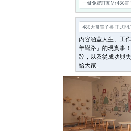
內容涵蓋人生、工
年彎路」的現實事！
跤，以及從成功與
給大家。