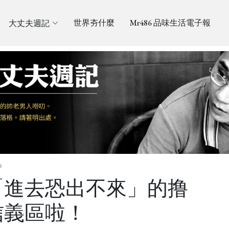
大丈夫週記
世界夯什麼
Mr486 品味生活電子報
9
「進去恐出不來」的撸
信義區啦！