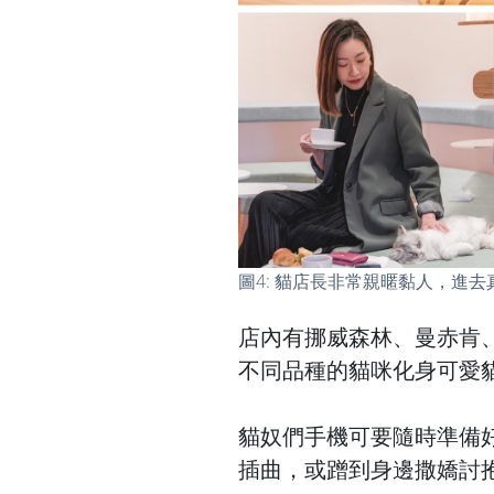
圖4: 貓店長非常親暱黏人，進
店內有挪威森林、曼赤肯
不同品種的貓咪化身可愛
貓奴們手機可要隨時準備
插曲，或蹭到身邊撒嬌討