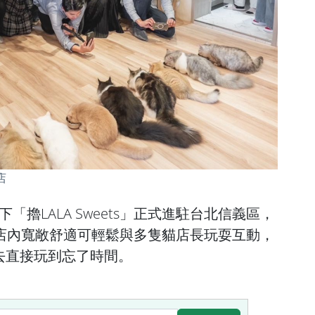
店
「擼LALA Sweets」正式進駐台北信義區，
，店內寬敞舒適可輕鬆與多隻貓店長玩耍互動，
去直接玩到忘了時間。