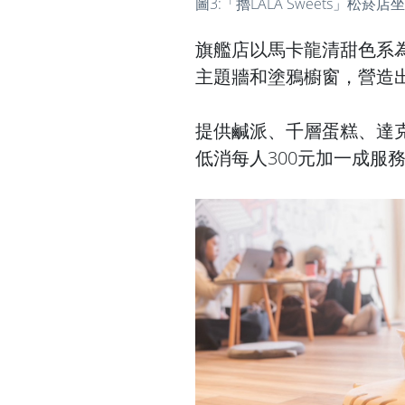
圖3:「擼LALA Sweets」
旗艦店以馬卡龍清甜色系
主題牆和塗鴉櫥窗，營造
提供鹹派、千層蛋糕、達
低消每人300元加一成服