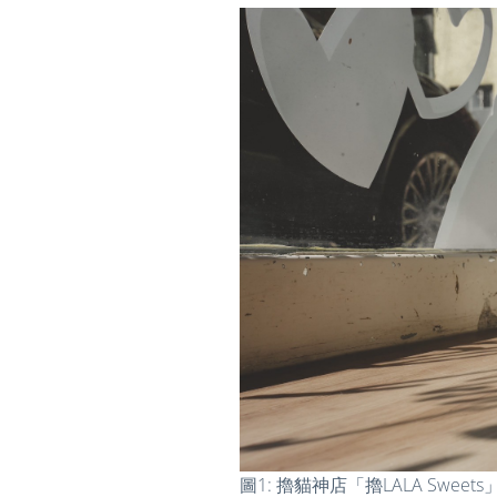
圖1: 擼貓神店「擼LALA Swee