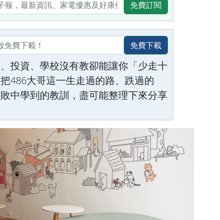
免費訂閱
免費下載
作、投資、學校沒有教卻能讓你「少走十
把486大哥這一生走過的路、跌過的
失敗中學到的教訓，盡可能整理下來分享