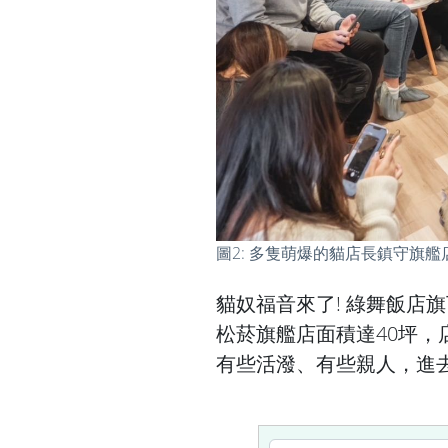
圖2: 多隻萌爆的貓店長鎮守旗艦
貓奴福音來了! 綠舞飯店旗下
松菸旗艦店面積達40坪
有些活潑、有些親人，進