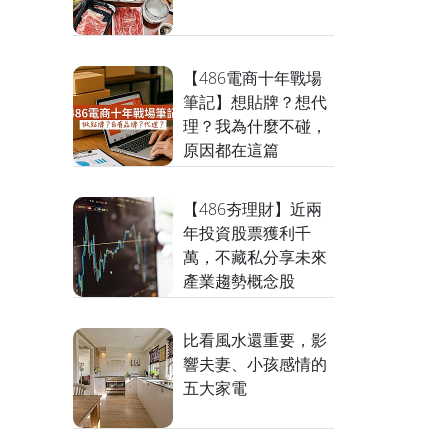
【486電商十年戰場
筆記】想貼牌？想代
理？我為什麼不碰，
原因都在這篇
【486夯理財】近兩
年投資股票獲利千
萬，不藏私分享未來
產業趨勢概念股
比看風水還重要，影
響夫妻、小孩感情的
五大家電