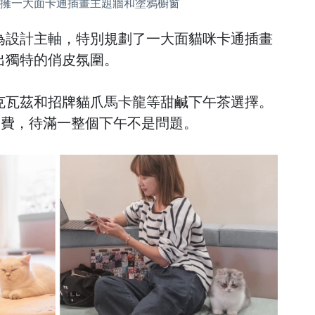
松菸店坐擁一大面卡通插畫主題牆和塗鴉櫥窗
為設計主軸，特別規劃了一大面貓咪卡通插畫
出獨特的俏皮氛圍。
克瓦茲和招牌貓爪馬卡龍等甜鹹下午茶選擇。
務費，待滿一整個下午不是問題。