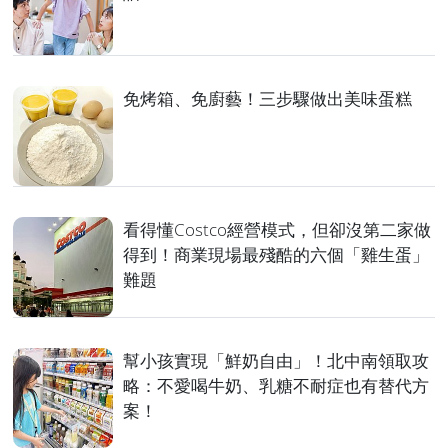
免烤箱、免廚藝！三步驟做出美味蛋糕
看得懂Costco經營模式，但卻沒第二家做
得到！商業現場最殘酷的六個「雞生蛋」
難題
幫小孩實現「鮮奶自由」！北中南領取攻
略：不愛喝牛奶、乳糖不耐症也有替代方
案！