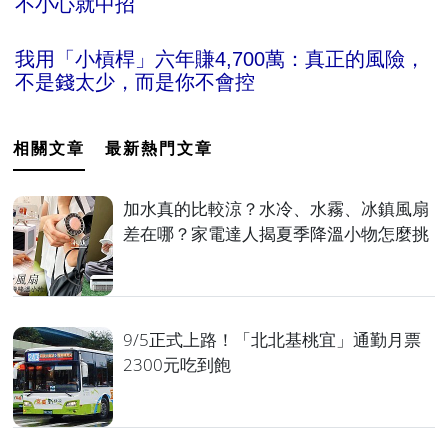
不小心就中招
我用「小槓桿」六年賺4,700萬：真正的風險，
不是錢太少，而是你不會控
相關文章
最新熱門文章
加水真的比較涼？水冷、水霧、冰鎮風扇
差在哪？家電達人揭夏季降溫小物怎麼挑
9/5正式上路！「北北基桃宜」通勤月票
2300元吃到飽