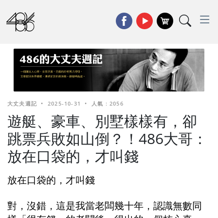
大丈夫週記
•
2025-10-31
•
人氣 : 2056
遊艇、豪車、別墅樣樣有，卻
跳票兵敗如山倒？！486大哥：
放在口袋的，才叫錢
放在口袋的，才叫錢
對，沒錯，這是我當老闆幾十年，認識無數同