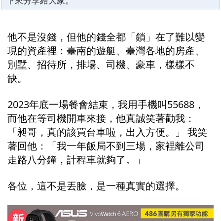
下來分享給大家。
他不是沒錢，但他的錢全都「鎖」在了難以變
現的資產裡：臺南的遊艇、臺灣各地的房產、
別墅、招待所，排場、司機、豪車，樣樣不
缺。
2023年底一場餐會結束，我用手機叫55688，
而他在等司機開車來接，他真誠笑著勸我：
「昶哥，真的該買台車啦，出入方便。」 我笑
著回他：「我一年飯局不到三場，家裡離公司
走路八分鐘，計程車就夠了。」
各位，這不是丟臉，是一種真實的選擇。