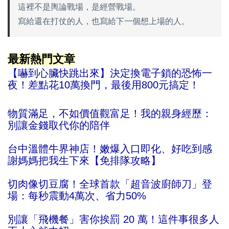
這裡不是輿論戰場，是經營戰場。
寫給還在打仗的人，也寫給下一個想上場的人。
.
最新熱門文章
【嚇到心臟快跳出來】決定換電子鎖的恐怖一
夜！差點花10萬換門，最後用800元搞定！
物質滿足，不如價值觀富足！我的親身經歷：
別讓金錢取代你的陪伴
台中溫體牛界神店！嫩爆入口即化、好吃到感
謝媽媽把我生下來【免排隊攻略】
切肉像切豆腐！全球首款「超音波廚師刀」登
場：每秒震動4萬次、省力50%
別讓「飛機餐」害你挨罰 20 萬！這件事很多人