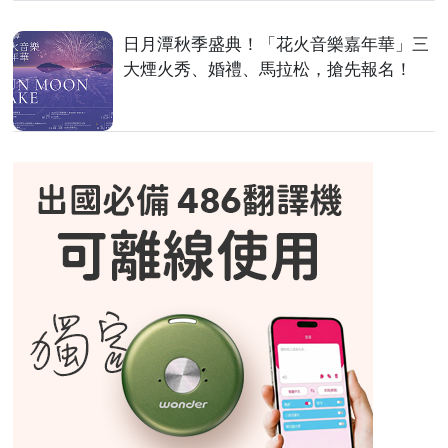
日月潭秋季盛典！「花火音樂嘉年華」三
大煙火秀、婚禮、馬拉松，搶先報名！