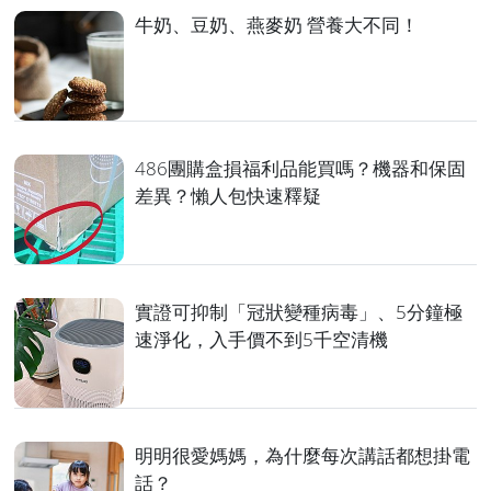
牛奶、豆奶、燕麥奶 營養大不同！
486團購盒損福利品能買嗎？機器和保固
差異？懶人包快速釋疑
實證可抑制「冠狀變種病毒」、5分鐘極
速淨化，入手價不到5千空清機
明明很愛媽媽，為什麼每次講話都想掛電
話？