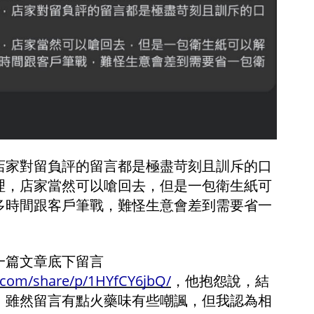
店家對留負評的留言都是極盡苛刻且訓斥的口
理，店家當然可以嗆回去，但是一包衛生紙可
多時間跟客戶筆戰，難怪生意會差到需要省一
一篇文章底下留言
.com/share/p/1HYfCY6jbQ/
，他抱怨說，結
，雖然留言有點火藥味有些嘲諷，但我認為相