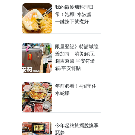
我的微波爐料理日
常！泡麵+水波蛋，
一鍵按下就煮好
限量登記》特請城隍
爺加持！消災解厄、
趨吉避凶 平安符燈
箱/平安符貼
年前必看！4招守住
水蛇腰
今年起終於擺脫換季
惡夢