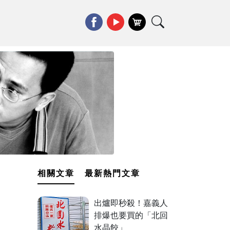
相關文章
最新熱門文章
出爐即秒殺！嘉義人
排爆也要買的「北回
水晶餃」