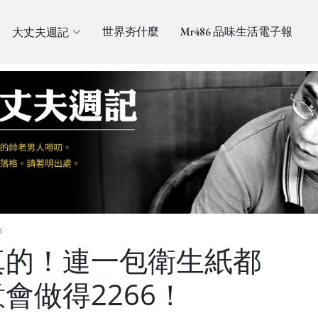
大丈夫週記
世界夯什麼
Mr486 品味生活電子報
5
真的！連一包衛生紙都
會做得2266！