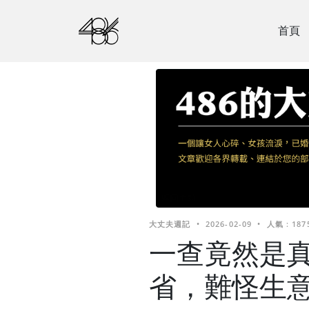
首頁
大丈夫週記
•
2026-02-09
•
人氣 : 187
一查竟然是
省，難怪生意