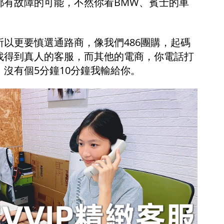
都有故障的可能，不然你看BMW、賓士的車
。
以更要慎選通路商，像我們486團購，起碼
找得到真人的客服，而其他的電商，你電話打
沒有個5分鐘10分鐘我輸給你。