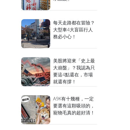
每天走路都在冒險？
大型車4大盲區行人
務必小心！
美股將迎來「史上最
大崩盤」？我認為只
要這4點還在，市場
就還有撐！
A9K有十幾種，一定
要選有這顆吸頭的，
寵物毛真的超好清！