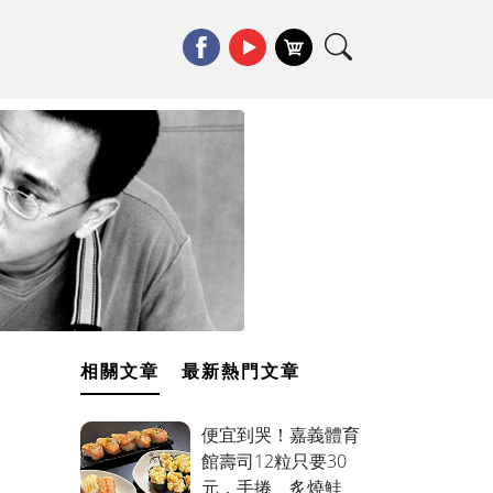
相關文章
最新熱門文章
便宜到哭！嘉義體育
館壽司12粒只要30
元，手捲、炙燒鮭