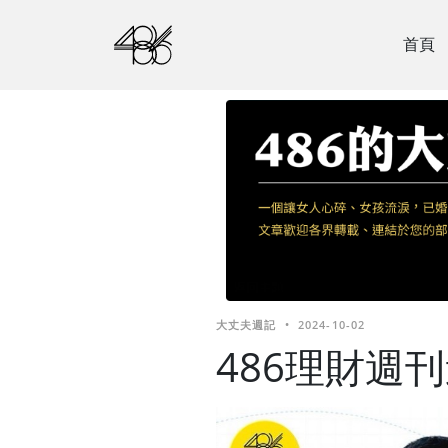
首頁
大丈夫週記
•
2024-10-02
486理財週