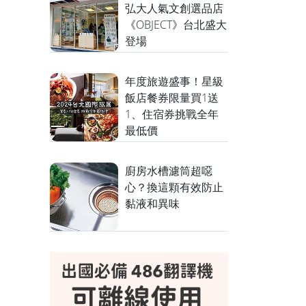
弘大人氣文創選品店
《OBJECT》台北盛大
登場
年度旅遊盛事！星級
飯店餐券限量買1送
1、住宿券挑戰全年
最低價
廚房水槽濾筒超噁
心？換這顆有效防止
黏液和異味