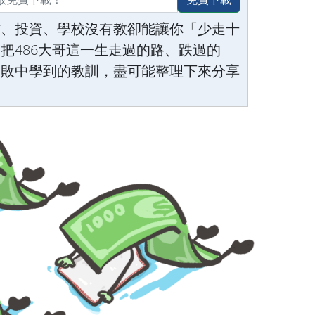
作、投資、學校沒有教卻能讓你「少走十
把486大哥這一生走過的路、跌過的
失敗中學到的教訓，盡可能整理下來分享