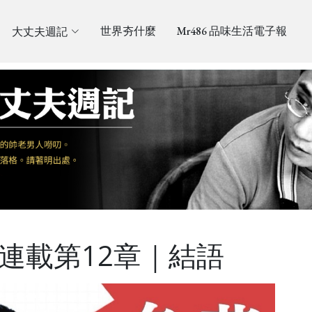
大丈夫週記
世界夯什麼
Mr486 品味生活電子報
刊連載第12章｜結語