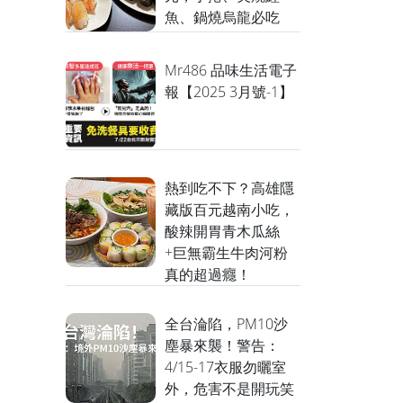
魚、鍋燒烏龍必吃
Mr486 品味生活電子
報【2025 3月號-1】
熱到吃不下？高雄隱
藏版百元越南小吃，
酸辣開胃青木瓜絲
+巨無霸生牛肉河粉
真的超過癮！
全台淪陷，PM10沙
塵暴來襲！警告：
4/15-17衣服勿曬室
外，危害不是開玩笑