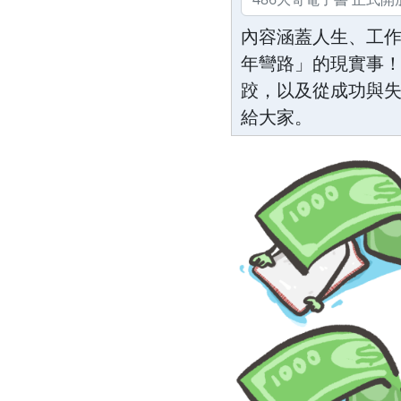
內容涵蓋人生、工
年彎路」的現實事！
跤，以及從成功與
給大家。