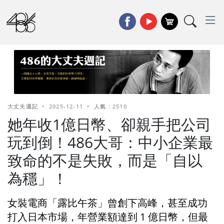
大丈夫週記
•
2025-12-11
•
人氣 : 2510
她年收1億日幣、卻親手把公司
玩到倒！486大哥：中小企業最
致命的不是失敗，而是「自以
為穩」！
女裝電商「露比午茶」曾創下高峰，甚至成功
打入日本市場，年營業額達到 1 億日幣，但最