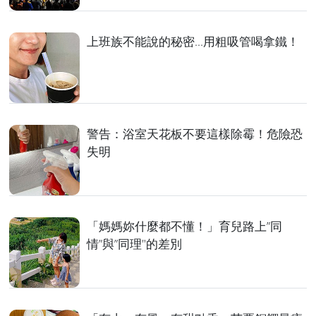
上班族不能說的秘密...用粗吸管喝拿鐵！
警告：浴室天花板不要這樣除霉！危險恐
失明
「媽媽妳什麼都不懂！」育兒路上”同
情”與”同理"的差別