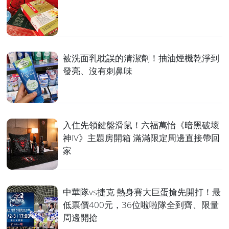
被洗面乳耽誤的清潔劑！抽油煙機乾淨到
發亮、沒有刺鼻味
入住先領鍵盤滑鼠！六福萬怡《暗黑破壞
神IV》主題房開箱 滿滿限定周邊直接帶回
家
中華隊vs捷克 熱身賽大巨蛋搶先開打！最
低票價400元，36位啦啦隊全到齊、限量
周邊開搶