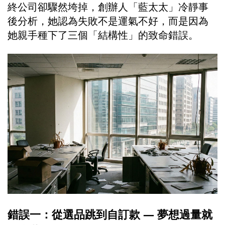
終公司卻驟然垮掉，創辦人「藍太太」冷靜事
後分析，她認為失敗不是運氣不好，而是因為
她親手種下了三個「結構性」的致命錯誤。
錯誤一：從選品跳到自訂款 — 夢想過量就