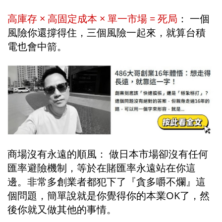
高庫存 × 高固定成本 × 單一市場 = 死局
： 一個
風險你還撐得住，三個風險一起來，就算台積
電也會中箭。
商場沒有永遠的順風： 做日本市場卻沒有任何
匯率避險機制，等於在賭匯率永遠站在你這
邊。非常多創業者都犯下了『貪多嚼不爛』這
個問題，簡單說就是你覺得你的本業OK了，然
後你就又做其他的事情。