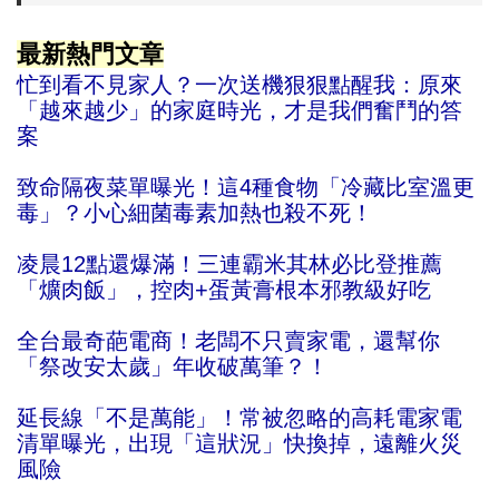
.
最新熱門文章
忙到看不見家人？一次送機狠狠點醒我：原來
「越來越少」的家庭時光，才是我們奮鬥的答
案
致命隔夜菜單曝光！這4種食物「冷藏比室溫更
毒」？小心細菌毒素加熱也殺不死！
凌晨12點還爆滿！三連霸米其林必比登推薦
「爌肉飯」，控肉+蛋黃膏根本邪教級好吃
全台最奇葩電商！老闆不只賣家電，還幫你
「祭改安太歲」年收破萬筆？！
延長線「不是萬能」！常被忽略的高耗電家電
清單曝光，出現「這狀況」快換掉，遠離火災
風險