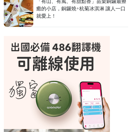
「有山、有風、有甜點香」苗栗銅鑼最療
癒的小店，銅鑼燒+杭菊冰淇淋 讓人一口
就愛上！