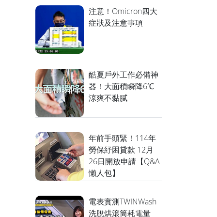
注意！Omicron四大
症狀及注意事項
酷夏戶外工作必備神
器！大面積瞬降6℃
涼爽不黏膩
年前手頭緊！114年
勞保紓困貸款 12月
26日開放申請【Q&A
懶人包】
電表實測TWINWash
洗脫烘滾筒耗電量