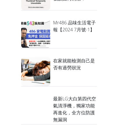
Mr486 品味生活電子
報【2024 7月號-1】
在家就能檢測自己是
否有過勞狀況
最新LG大白第四代空
氣清淨機，獨家功能
再進化，全方位防護
無漏洞