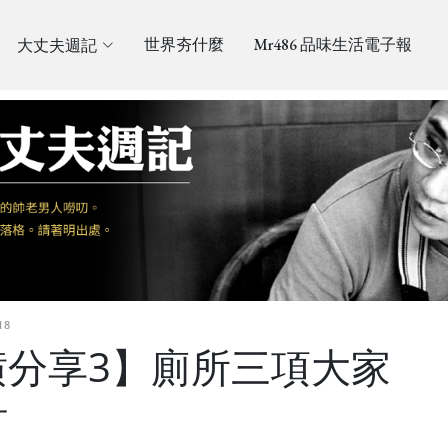
大丈夫週記
世界夯什麼
Mr486 品味生活電子報
18
潢分享3】廁所三項大家
計