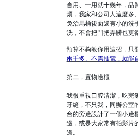
會用、一用就十幾年，品
煩，我家和公司人這麼多
免治馬桶後面還有小的洗
洗，不會把門把弄髒也更
預算不夠教你用這招，只
兩千多、不需插電，就能
第二，置物邊櫃
我很重視口腔清潔，吃完
牙縫，不只我，同辦公室
台的旁邊設計了一個小邊
邊，或是大家常有拍影片
邊。