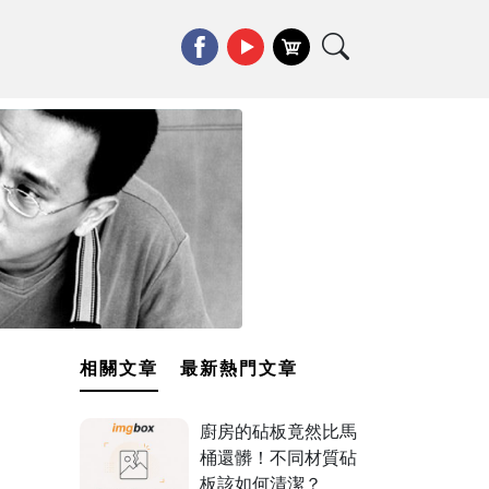
相關文章
最新熱門文章
廚房的砧板竟然比馬
桶還髒！不同材質砧
板該如何清潔？