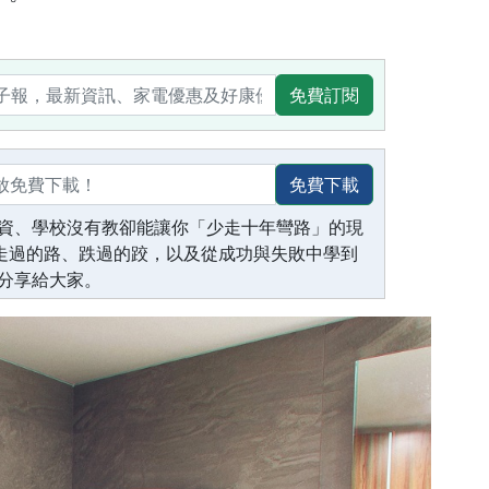
免費訂閱
免費下載
資、學校沒有教卻能讓你「少走十年彎路」的現
生走過的路、跌過的跤，以及從成功與失敗中學到
分享給大家。