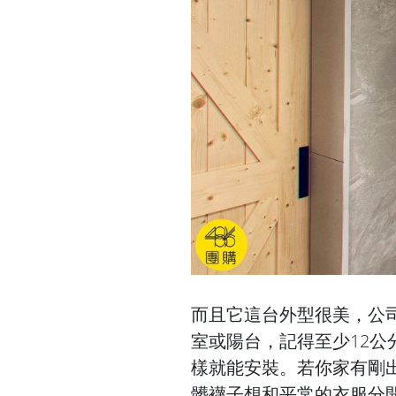
而且它這台外型很美，公
室或陽台，記得至少12
樣就能安裝。若你家有剛
髒襪子想和平常的衣服分