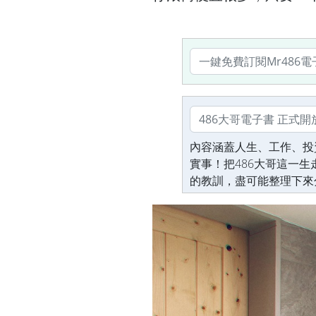
內容涵蓋人生、工作、投
實事！把486大哥這一
的教訓，盡可能整理下來