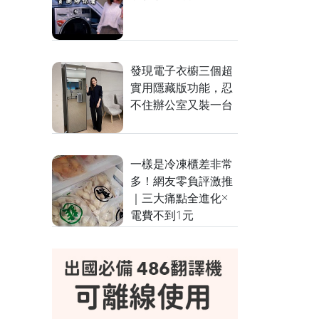
發現電子衣櫥三個超
實用隱藏版功能，忍
不住辦公室又裝一台
一樣是冷凍櫃差非常
多！網友零負評激推
｜三大痛點全進化×
電費不到1元