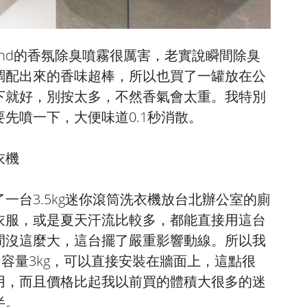
Blend的香氛除臭噴霧很厲害，老實說瞬間除臭
調配出來的香味超棒，所以也買了一罐放在公
下就好，別按太多，不然香氣會太重。我特別
先噴一下，大便味道0.1秒消散。
衣機
一台3.5kg迷你滾筒洗衣機放台北辦公室的廁
衣服，或是夏天汗流比較多，都能直接用這台
間沒這麼大，這台擺了嚴重影響動線。所以我
，容量3kg，可以直接安裝在牆面上，這點很
用，而且價格比起我以前買的體積大很多的迷
半。