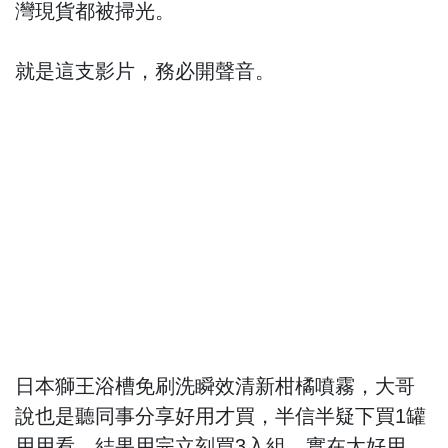
灣現貨都被掃光。
就是這支影片，務必開聲音。
日本獅王浴槽免刷洗瞬效清新柑橘噴霧，大哥
說也是聽同事分享好用才買，半信半疑下買1罐
用用看，結果用完立刻買3入組，實在太好用。