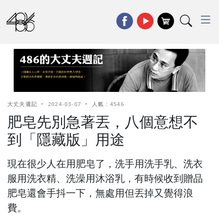
大丈夫週記
•
2024-03-07
•
人氣 : 4546
肥皂先別急著丟，八個意想不
到「隱藏版」用途
現在很少人在用肥皂了，洗手用洗手乳、洗衣
服用洗衣精、洗澡用沐浴乳，有時候收到贈品
肥皂還會手抖一下，無處用但丟掉又覺得浪
費。