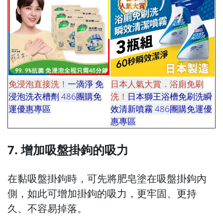
免浸泡直接洗！
一滴淨 免
日本人氣大賞．浴廁免刷
浸泡洗衣槽劑 486團購免
洗！
日本獅王浴槽免刷洗瞬
運優惠專區
區區區區區區
效清新噴霧 486團購免運優
區區區區
惠專區
7. 增加吸盤掛鉤的吸力
在黏吸盤掛鉤時，可先將肥皂塗在吸盤掛鉤內
側，如此可增加掛鉤的吸力，更牢固、更持
久、不容易掉落。