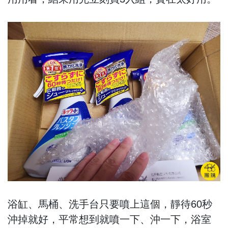
浴缸、馬桶、洗手台只要噴上這個，靜待60秒
沖掉就好，平常想到就噴一下、沖一下，浴室