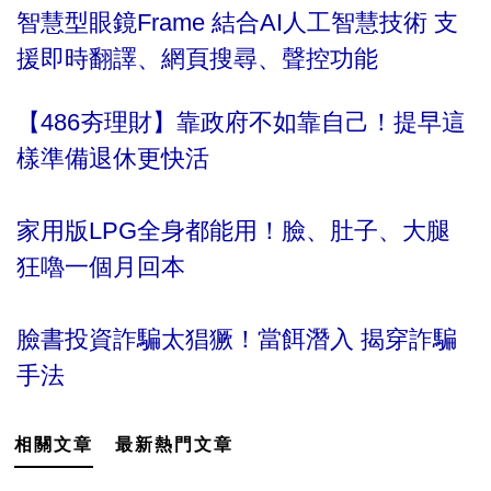
智慧型眼鏡Frame 結合AI人工智慧技術 支
援即時翻譯、網頁搜尋、聲控功能
【486夯理財】靠政府不如靠自己！提早這
樣準備退休更快活
家用版LPG全身都能用！臉、肚子、大腿
狂嚕一個月回本
臉書投資詐騙太猖獗！當餌潛入 揭穿詐騙
手法
相關文章
最新熱門文章