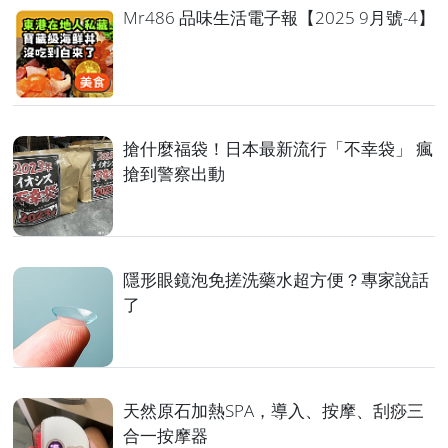
Mr486 品味生活電子報【2025 9月號-4】
搶什麼福袋！日本最新流行「不幸袋」 瘋
搶到警察出動
隱形眼鏡泡免搓洗藥水超方便？專家說話
了
天然原石加熱SPA，導入、按摩、刮痧三
合一按摩器