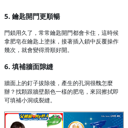
5. 鑰匙開門更順暢
門鎖用久了，常常鑰匙開門都會卡住，這時候
拿肥皂在鑰匙上塗抹，接著插入鎖中反覆操作
幾次，就會變得滑順好開。
6. 填補牆面隙縫
牆面上的釘子拔除後，產生的孔洞很醜怎麼
辦？找顆跟牆壁顏色一樣的肥皂，來回擦拭即
可填補小洞或裂縫。