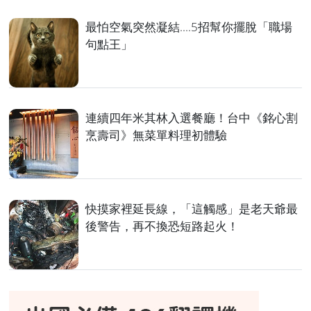
最怕空氣突然凝結....5招幫你擺脫「職場
句點王」
連續四年米其林入選餐廳！台中《銘心割
烹壽司》無菜單料理初體驗
快摸家裡延長線，「這觸感」是老天爺最
後警告，再不換恐短路起火！