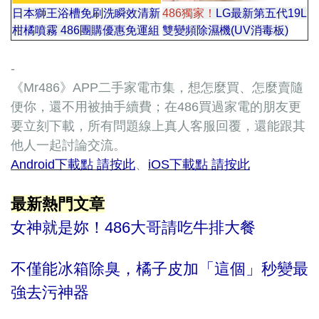
日本獅王浴槽免刷洗瞬效清新
486獨家！
LG最新第五代19L
柑橘噴霧 486團購優惠免運組
雙變頻除濕機(UV消毒板)
-
《Mr486》APP二手家電市集，想怎麼買、怎麼賣隨
便你，還不用被抽手續費；在486買過家電的朋友更
要立刻下載，所有問題線上真人客服回覆，還能跟其
他人一起討論交流。
Android下載點 請按此
、
iOS下載點 請按此
最新熱門文章
女神就是妳！486大哥請吃牛排大餐
不僅能冰箱除臭，橘子皮加「這個」秒變最
強去污神器