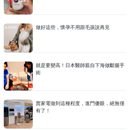
做好這些，懷孕不用跟毛孩說再見
就是要變高！日本醫師親自下海做斷腿手
術
賣家電做到這種程度，進門傻眼，絕無僅
有了！