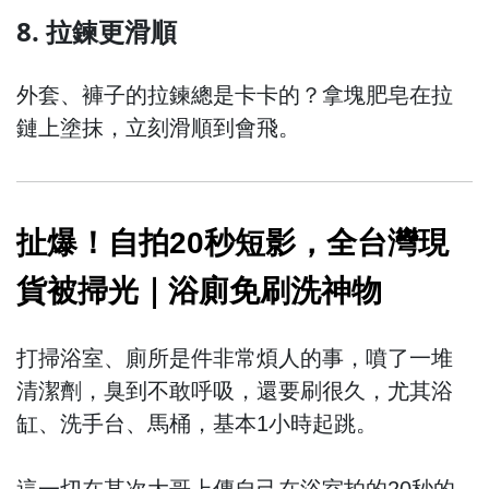
8. 拉鍊更滑順
外套、褲子的拉鍊總是卡卡的？拿塊肥皂在拉
鏈上塗抹，立刻滑順到會飛。
扯爆！自拍20秒短影，全台灣現
貨被掃光｜浴廁免刷洗神物
打掃浴室、廁所是件非常煩人的事，噴了一堆
清潔劑，臭到不敢呼吸，還要刷很久，尤其浴
缸、洗手台、馬桶，基本1小時起跳。