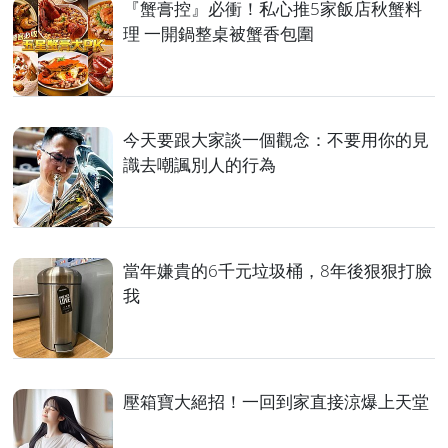
『蟹膏控』必衝！私心推5家飯店秋蟹料
理 一開鍋整桌被蟹香包圍
今天要跟大家談一個觀念：不要用你的見
識去嘲諷別人的行為
當年嫌貴的6千元垃圾桶，8年後狠狠打臉
我
壓箱寶大絕招！一回到家直接涼爆上天堂