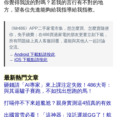
你覺得我說的對嗎？若我的言行有不對的地
方，望各位先進能夠給我指導給我指教。
《Mr486》APP二手家電市集，想怎麼買、怎麼賣隨便
你，免手續費；在486買過家電的朋友更要立刻下載，
所有問題線上真人客服回覆，還能與其他人一起討論
交流。
→
Android 下載點請按此
→
iOS 下載點請按此
最新熱門文章
砸錢請「AI專家」來上課注定失敗！486大哥：
與其逼驢子賽跑，不如找出想跑的馬！
打嗝停不下來超尷尬？親身實測這4招真的有效
出國賞雪必看！「這神器」沒託運就GG了！航