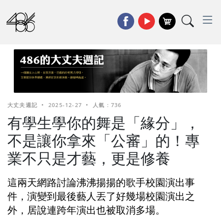
大丈夫週記
•
2025-12-27
•
人氣 : 736
有學生學你的舞是「緣分」，
不是讓你拿來「公審」的！專
業不只是才藝，更是修養
這兩天網路討論沸沸揚揚的歌手校園演出事
件，演變到最後藝人丟了好幾場校園演出之
外，居說連跨年演出也被取消多場。