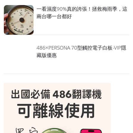
一看濕度90%真的誇張！拯救梅雨季，這
兩台哪一台都好
486×PERSONA 70型觸控電子白板-VIP隱
藏版優惠