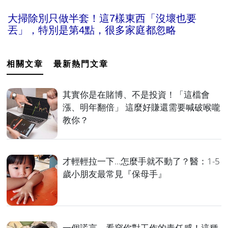
大掃除別只做半套！這7樣東西「沒壞也要
丟」，特別是第4點，很多家庭都忽略
相關文章
最新熱門文章
其實你是在賭博、不是投資！「這檔會
漲、明年翻倍」 這麼好賺還需要喊破喉嚨
教你？
才輕輕拉一下…怎麼手就不動了？醫：1-5
歲小朋友最常見『保母手』
一個謊言，看穿你對工作的責任感！這種