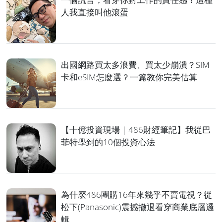
人我直接叫他滾蛋
出國網路買太多浪費、買太少崩潰？SIM
卡和eSIM怎麼選？一篇教你完美估算
【十億投資現場｜486財經筆記】我從巴
菲特學到的10個投資心法
為什麼486團購16年來幾乎不賣電視？從
松下(Panasonic)震撼撤退看穿商業底層邏
輯