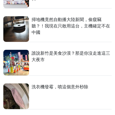
掃地機竟然自動播大陸新聞，偷窺竊
聽？！我現在只敢用這台，主機確定不在
中國
誰說新竹是美食沙漠？那是你沒走進這三
大夜市
洗衣機發霉，噴這個意外秒除