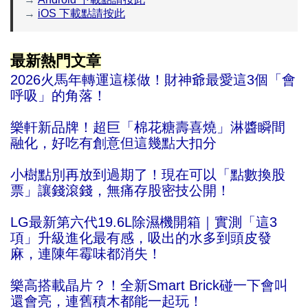
→
iOS 下載點請按此
最新熱門文章
2026火馬年轉運這樣做！財神爺最愛這3個「會
呼吸」的角落！
樂軒新品牌！超巨「棉花糖壽喜燒」淋醬瞬間
融化，好吃有創意但這幾點大扣分
小樹點別再放到過期了！現在可以「點數換股
票」讓錢滾錢，無痛存股密技公開！
LG最新第六代19.6L除濕機開箱｜實測「這3
項」升級進化最有感，吸出的水多到頭皮發
麻，連陳年霉味都消失！
樂高搭載晶片？！全新Smart Brick碰一下會叫
還會亮，連舊積木都能一起玩！