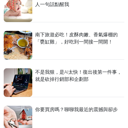
人一句話點醒我
南下旅遊必吃！皮酥肉嫩、香氣爆棚的
「甕缸雞」，好吃到一間接一間開！
不是我狠，是AI太快！復出後第一件事，
就是砍掉行銷部和企劃部
你要買房嗎？聊聊我最近的震撼與卻步