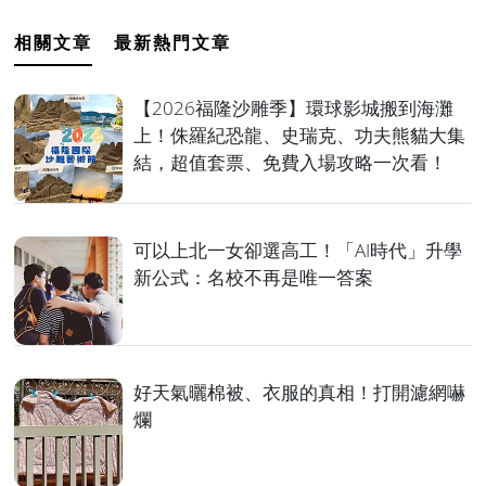
相關文章
最新熱門文章
【2026福隆沙雕季】環球影城搬到海灘
上！侏羅紀恐龍、史瑞克、功夫熊貓大集
結，超值套票、免費入場攻略一次看！
可以上北一女卻選高工！「AI時代」升學
新公式：名校不再是唯一答案
好天氣曬棉被、衣服的真相！打開濾網嚇
爛