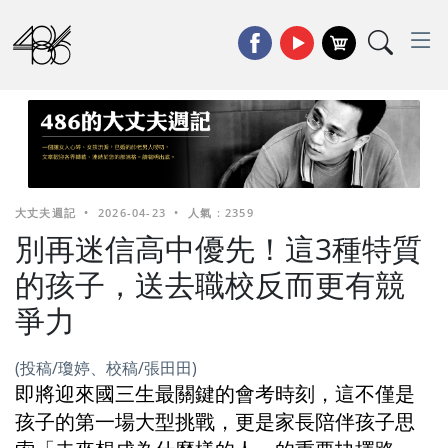
大丈夫週記
•
2026-04-23
•
人氣 : 2359
別再迷信高中優先！這3種特質
的孩子，送去職校反而更有競
爭力
(投稿/瓊婷、校稿/張田田)
即將迎來國三生最關鍵的會考時刻，這不僅是
孩子的第一場大型挑戰，更是家長陪伴孩子思