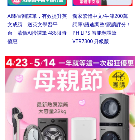
AI學習翻譯筆，有效提升英
獨家繁體中文/牛津200萬
文成績，送英文學習平
詞庫/語速調整/跟讀評分！
台！蒙恬Ai掃譯筆 486限時
PHILIPS 智能翻譯筆
優惠
板板
VTR7300 升級版