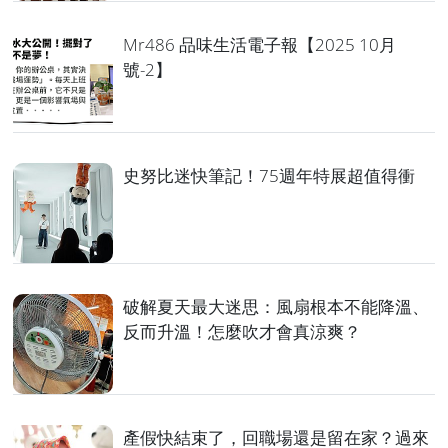
Mr486 品味生活電子報【2025 10月
號-2】
史努比迷快筆記！75週年特展超值得衝
破解夏天最大迷思：風扇根本不能降溫、
反而升溫！怎麼吹才會真涼爽？
產假快結束了，回職場還是留在家？過來