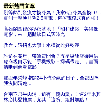
最新熱門文章
別等熱到發瘋才換冷氣！我家6台冷氣全換LG，
實測一整晚只耗2.5度電，這省電模式真的強！
高雄鬧區裡的秘密基地！「昭和建築」美得像
電影，來一趟體驗日式舊時光
救命，這招也太讚！水槽從此好乾淨
誰還在關燈、帶筆電開會？五星級飯店御用供
應商親自示範「手機投影＋掃碼帶走」，畫面
清晰到像看電影！
那些年幫蜂蜜開24小時冷氣的日子，全都因為
我沒問清楚...
台南不只牛肉湯，還有「鴨肉羹」！連2年米其
林必比登推薦，尤其「這碗」絕對加點！