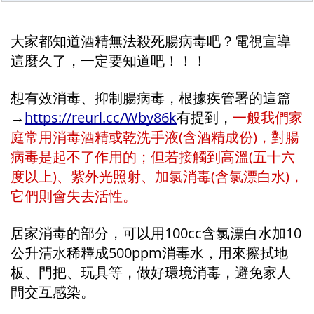
大家都知道酒精無法殺死腸病毒吧？電視宣導
這麼久了，一定要知道吧！！！
想有效消毒、抑制腸病毒，根據疾管署的這篇
→
https://reurl.cc/Wby86k
有提到，
一般我們家
庭常用消毒酒精或乾洗手液(含酒精成份)，對腸
病毒是起不了作用的；但若接觸到高溫(五十六
度以上)、紫外光照射、加氯消毒(含氯漂白水)，
它們則會失去活性。
居家消毒的部分，可以用100cc含氯漂白水加10
公升清水稀釋成500ppm消毒水，用來擦拭地
板、門把、玩具等，做好環境消毒，避免家人
間交互感染。