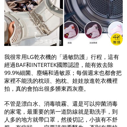
我很常用LG乾衣機的「過敏防護」行程，這有
經過BAF和INTERTEK國際認證，能有效去除
99.9%細菌、塵蟎和過敏原；每個週末也都會把
家裡不能洗的枕頭、抱枕、娃娃放進乾衣機裡
拍，真的會拍出很多髒東西灰塵。
不管是漂白水、消毒噴霧、還是可以抑菌消毒
的家電，最重要的第一道防線就是勤洗手，到
人多的地方就帶口罩，然後切記，小孩有不舒