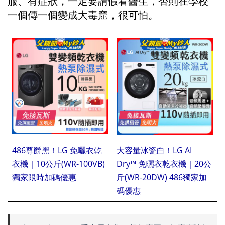
服、有症狀，一定要請假看醫生，否則在學校
一個傳一個變成大毒窟，很可怕。
486尊爵黑！LG 免曬衣乾
大容量冰瓷白！LG AI
衣機｜10公斤(WR-100VB)
Dry™ 免曬衣乾衣機｜20公
獨家限時加碼優惠
蕙蕙蕙
斤(WR-20DW) 486獨家加
7/9
碼優惠