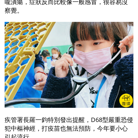
嚨潰瘍，症狀反而比較像一般感冒，很容易沒
察覺。
疾管署長羅一鈞特別發出提醒，D68型嚴重恐侵
犯中樞神經，打疫苗也無法預防，今年要小心
引起流行。