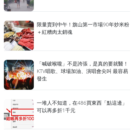
限量賣到中午！旗山第一市場90年炒米粉
＋紅糟肉太銷魂
「喊破喉嚨」不是誇張，是真的要就醫！
KTV唱歌、球場加油、演唱會尖叫 最容易
發生
一堆人不知道，在486買東西「點這邊」
可以再多折1千元