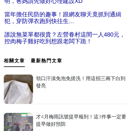
明，爸媽請先做好心理建設XD
當年擔任民防的趣事！跟網友聊天竟抓到通緝
犯，穿防彈衣跑到快往生...
誰說無菜單都很貴？左營眷村這間一人480元，
控肉梅子雞好吃到想跟老闆下跪！
相關文章
最新熱門文章
領口汗漬免泡免搓洗！用這招三兩下白到
發亮
才4月梅雨訊號提早報到！這3件事一定要
提早做好預防