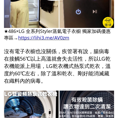
★486×LG 全系列Styler蒸氣電子衣櫥 獨家加碼優惠
專區→
https://lihi3.me/AV0zm
沒有電子衣櫥也沒關係，疾管署有說，腸病毒
在接觸56℃以上高溫就會失去活性，所以LG乾
衣機能派上用場，LG乾衣機式熱泵式乾衣，溫
度約60℃左右，除了溫和乾衣、剛好能消滅藏
在織料內的病毒。