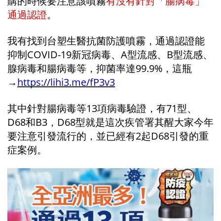
購的時候要注意該噴霧
有沒有針對「腸病毒」
通過認證
。
我有找到台塑生醫抗菌防護噴霧，通過認證能
抑制COVID-19新冠病毒、A型流感、B型流感、
腺病毒和腸病毒等，抑菌率達99.9%，這瓶
→
https://lihi3.me/fP3v3
其中針對腸病毒等13項病毒驗證，有71型、
D68和B3，D68型就是這次疾管署其醒大家今年
要注意引發流行的，並已經有2起D68引發的重
症案例。