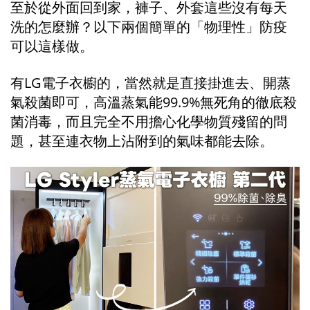
至於從外面回到家，褲子、外套這些沒有每天
洗的怎麼辦？以下兩個簡單的「物理性」防疫
可以這樣做。
有LG電子衣櫥的，當然就是直接掛進去、開蒸
氣殺菌即可，高溫蒸氣能99.9%無死角的徹底殺
菌消毒，而且完全不用擔心化學物質殘留的問
題，甚至連衣物上沾附到的氣味都能去除。