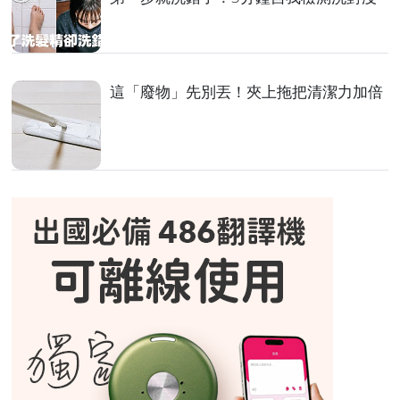
這「廢物」先別丟！夾上拖把清潔力加倍