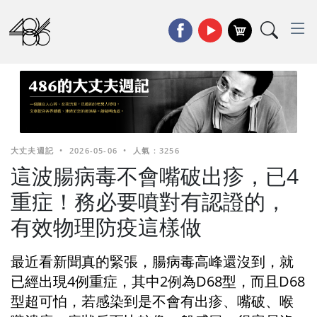
大丈夫週記
•
2026-05-06
•
人氣 : 3256
這波腸病毒不會嘴破出疹，已4
重症！務必要噴對有認證的，
有效物理防疫這樣做
最近看新聞真的緊張，腸病毒高峰還沒到，就
已經出現4例重症，其中2例為D68型，而且D68
型超可怕，若感染到是不會有出疹、嘴破、喉