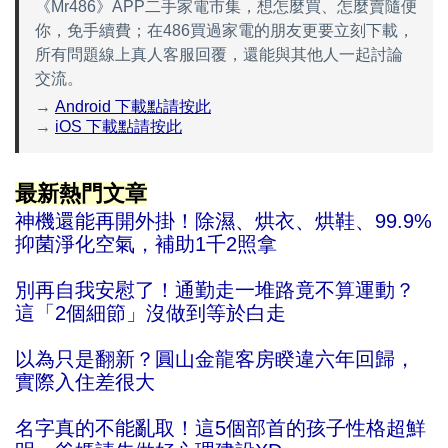
《Mr486》APP二手家電市集，想怎麼買、怎麼賣隨便
你，免手續費；在486買過家電的朋友更要立刻下載，
所有問題線上真人客服回覆，還能與其他人一起討論
交流。
→
Android 下載點請按此
→
iOS 下載點請按此
最新熱門文章
神機還能再開外掛！除濕、烘衣、烘鞋、99.9%
抑菌淨化空氣，補助1千2照拿
別再自我安慰了！通勤走一堆路竟不算運動？
這「2個細節」沒做到等於白走
以為只是翻新？圓山金龍客房睽違六年回歸，
實際入住差很大
名字真的不能亂取！這5個部首的孩子性格超鮮