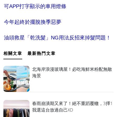
可APP打字顯示的車用燈條
今年起終於擺脫換季惡夢
油頭救星「乾洗髮」NG用法反招來掉髮問題！
相關文章
最新熱門文章
北海岸浪漫玻璃屋！必吃海鮮米粉配無敵
海景
春雨崩潰期又來了！絕不重蹈覆轍，3擇1
我選這台放過自己XD