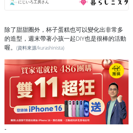
にじいろ工房さん
除了甜甜圈外，杯子蛋糕也可以變化出非常多
的造型，週末帶著小孩一起DIY也是很棒的活動
喔。
(資料來源/
kurashinista
)
-