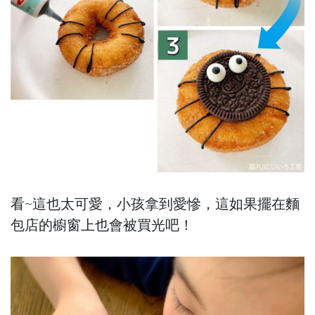
看~這也太可愛，小孩拿到愛慘，這如果擺在麵
包店的櫥窗上也會被買光吧！