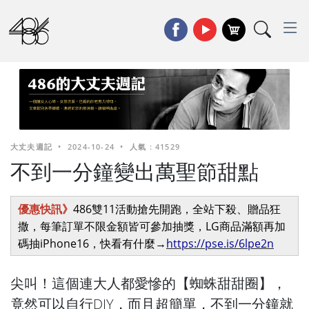
大丈夫週記
•
2024-10-24
•
人氣 : 41529
不到一分鐘變出萬聖節甜點
優惠快訊》
486雙11活動搶先開跑，全站下殺、贈品狂
撒，每筆訂單不限金額皆可參加抽獎，LG商品滿額再加
碼抽iPhone16，快看有什麼→
https://pse.is/6lpe2n
尖叫！這個連大人都愛慘的【蜘蛛甜甜圈】，
竟然可以自行DIY，而且超簡單，不到一分鐘就