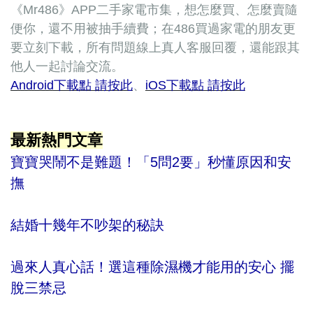
《Mr486》APP二手家電市集，想怎麼買、怎麼賣隨
便你，還不用被抽手續費；在486買過家電的朋友更
要立刻下載，所有問題線上真人客服回覆，還能跟其
他人一起討論交流。
Android下載點 請按此
、
iOS下載點 請按此
最新熱門文章
寶寶哭鬧不是難題！「5問2要」秒懂原因和安
撫
結婚十幾年不吵架的秘訣
過來人真心話！選這種除濕機才能用的安心 擺
脫三禁忌