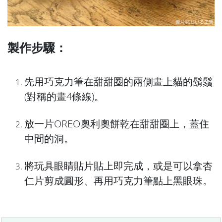
製作步驟：
先用巧克力筆在甜甜圈的兩側畫上貓的鬍鬚
(對稱的畫4條線)。
放一片OREO奧利奧餅乾在甜甜圈上，蓋住
中間的洞。
將玩具眼睛貼片貼上即完成，或是可以拿杏
仁片剪成圓形、再用巧克力筆點上黑眼珠。