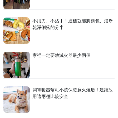
不用刀、不沾手！這樣就能將麵包、漢堡
乾淨俐落的分半
家裡一定要放滅火器最少兩個
開電暖器幫毛小孩保暖竟火燒厝！建議改
用這兩種比較安全