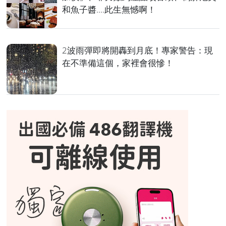
和魚子醬....此生無憾啊！
2波雨彈即將開轟到月底！專家警告：現
在不準備這個，家裡會很慘！