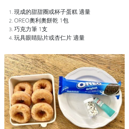
現成的甜甜圈或杯子蛋糕 適量
OREO奧利奧餅乾 1包
巧克力筆 1支
玩具眼睛貼片或杏仁片 適量