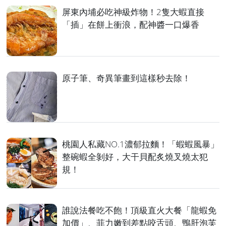
屏東內埔必吃神級炸物！2隻大蝦直接
「插」在餅上衝浪，配神醬一口爆香
原子筆、奇異筆畫到這樣秒去除！
桃園人私藏NO.1濃郁拉麵！「蝦蝦風暴」
整碗蝦全剝好，大干貝配炙燒叉燒太犯
規！
誰說法餐吃不飽！頂級直火大餐「龍蝦免
加價」、菲力嫩到差點咬舌頭、鴨肝泡芙