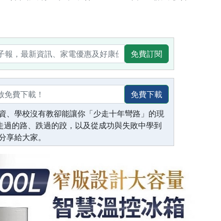
免費訂閱
免費下載
資、學校沒有教卻能讓你「少走十年彎路」的現
生走過的路、跌過的跤，以及從成功與失敗中學到
分享給大家。