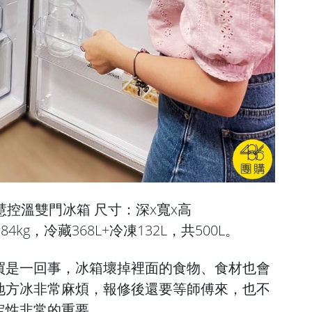
L智慧控溫雙門冰箱 尺寸：深x寬x高
重量84kg，冷藏368L+冷凍132L，共500L。
買是一回事，冰箱壞掉裡面的食物、食材也會
地方冰非常麻煩，報修後還要等師傅來，也不
定性非常的重要。