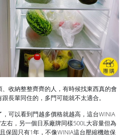
類、收納整整齊齊的人，有時候找東西真的會
有跟長輩同住的，多門可能就不太適合。
，可以看到門越多價格就越高，這台WINIA
7左右，另一個日系廠牌同樣500L大容量但為
且保固只有1年，不像WINIA這台壓縮機敢保