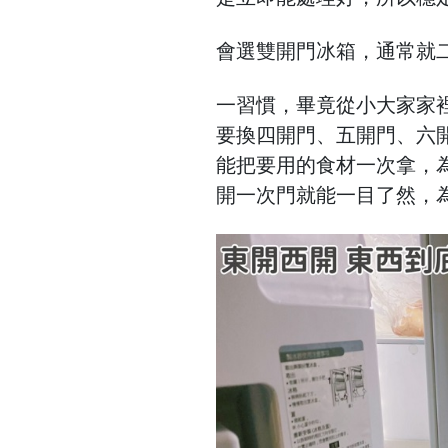
會選雙開門冰箱，通常就
一習慣，畢竟從小大家家
要換四開門、五開門、六
能把要用的食材一次拿，
開一次門就能一目了然，