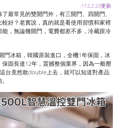
-112.2.23更新-
除了最常見的雙開門外，有三開門、四開門、
比較好？老實說，真的就是看使用習慣和家裡
節能，無論幾開門，電費都差不多，冷藏跟冷
。
A雙開門冰箱，韓國原裝進口，全機1年保固，冰
」保固長達12年，震撼整個業界，因為一般壓
這台竟然敢double上去，就可以知道對產品
信。