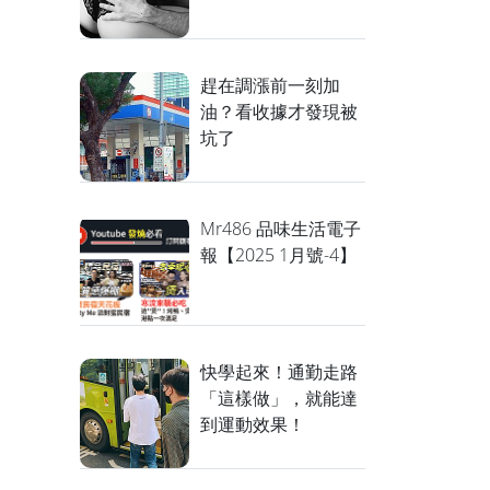
趕在調漲前一刻加
油？看收據才發現被
坑了
Mr486 品味生活電子
報【2025 1月號-4】
快學起來！通勤走路
「這樣做」，就能達
到運動效果！