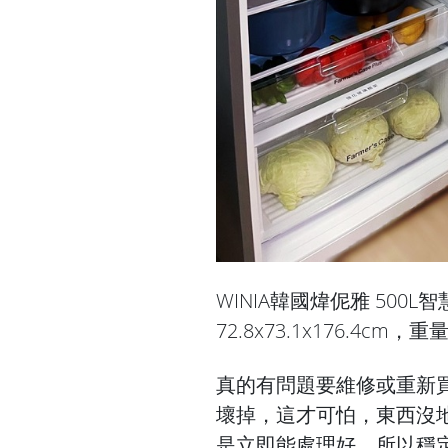
WINIA韓國煒伲雅 500
72.8x73.1x176.4cm，
真的有問題要維修或重新
壞掉，這才可怕，東西沒
是立即能處理好，所以穩