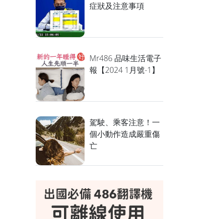
症狀及注意事項
Mr486 品味生活電子
報【2024 1月號-1】
駕駛、乘客注意！一
個小動作造成嚴重傷
亡