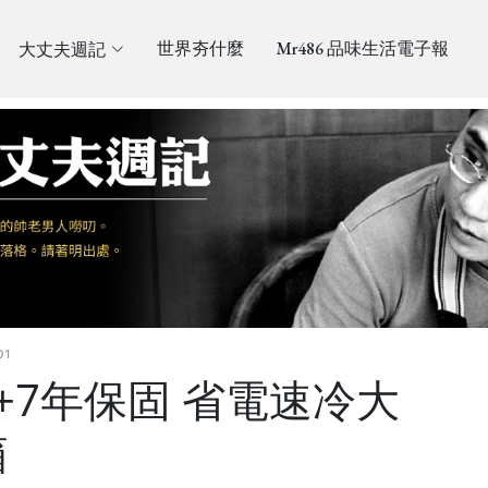
大丈夫週記
世界夯什麼
Mr486 品味生活電子報
01
+7年保固 省電速冷大
箱