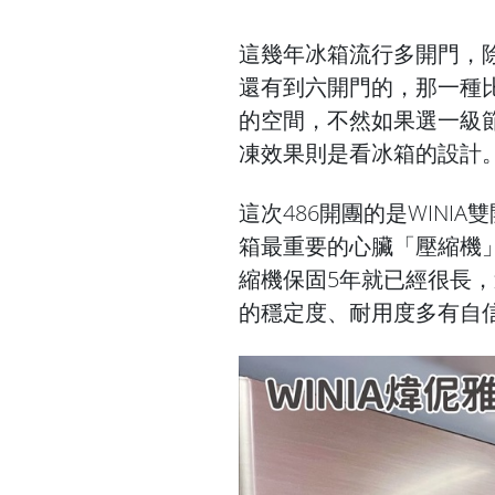
這幾年冰箱流行多開門，
還有到六開門的，那一種
的空間，不然如果選一級
凍效果則是看冰箱的設計
這次486開團的是WINI
箱最重要的心臟「壓縮機
縮機保固5年就已經很長，
的穩定度、耐用度多有自