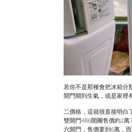
若你不是那種會把冰箱分
開門開到生氣，或是家裡
二價格，這就很直接明白了
雙開門486開團售價約2萬
六開門，售價要到6萬，而