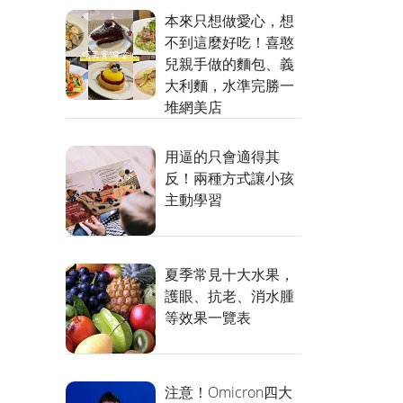
本來只想做愛心，想
不到這麼好吃！喜憨
兒親手做的麵包、義
大利麵，水準完勝一
堆網美店
用逼的只會適得其
反！兩種方式讓小孩
主動學習
夏季常見十大水果，
護眼、抗老、消水腫
等效果一覽表
注意！Omicron四大