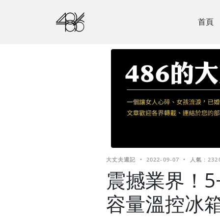
首頁
大丈夫週記
•
2022-09-07
•
人氣 : 232
震撼業界！5
容量溫控冰