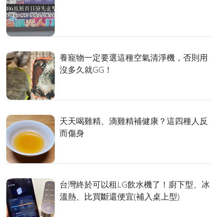
養寵物一定要選這種空氣清淨機，否則用
沒多久就GG！
天天喝雞精、滴雞精補健康？這四種人反
而傷身
台灣終於可以租LG飲水機了！廚下型、冰
溫熱、比買斷還便宜(補入桌上型)