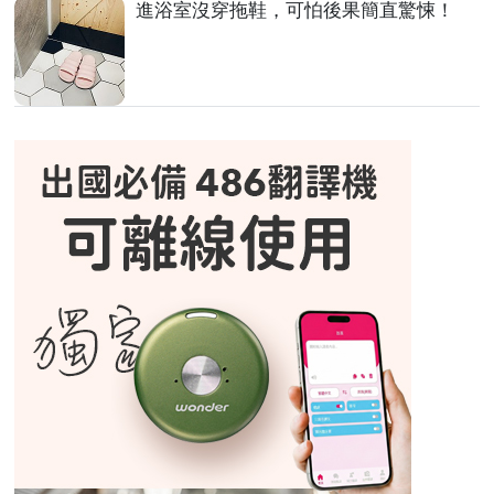
進浴室沒穿拖鞋，可怕後果簡直驚悚！