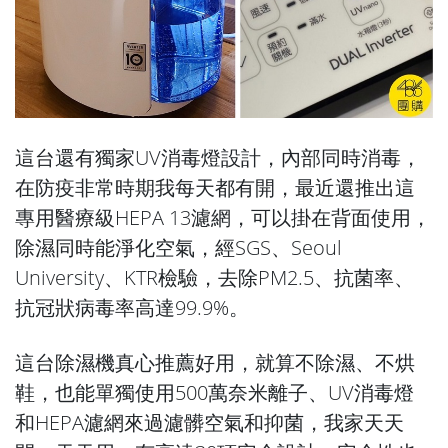
這台還有獨家UV消毒燈設計，內部同時消毒，
在防疫非常時期我每天都有開，最近還推出這
專用醫療級HEPA 13濾網，可以掛在背面使用，
除濕同時能淨化空氣，經SGS、Seoul
University、KTR檢驗，去除PM2.5、抗菌率、
抗冠狀病毒率高達99.9%。
這台除濕機真心推薦好用，就算不除濕、不烘
鞋，也能單獨使用500萬奈米離子、UV消毒燈
和HEPA濾網來過濾髒空氣和抑菌，我家天天