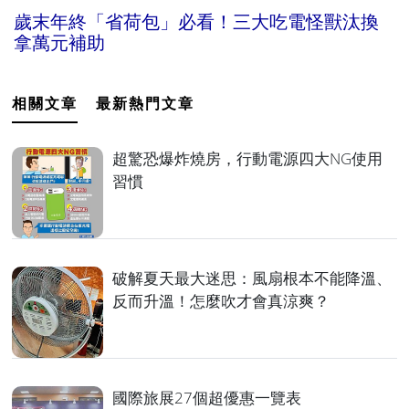
歲末年終「省荷包」必看！三大吃電怪獸汰換
拿萬元補助
相關文章
最新熱門文章
超驚恐爆炸燒房，行動電源四大NG使用
習慣
破解夏天最大迷思：風扇根本不能降溫、
反而升溫！怎麼吹才會真涼爽？
國際旅展27個超優惠一覽表