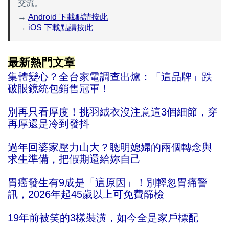
交流。
→
Android 下載點請按此
→
iOS 下載點請按此
最新熱門文章
集體變心？全台家電調查出爐：「這品牌」跌
破眼鏡統包銷售冠軍！
別再只看厚度！挑羽絨衣沒注意這3個細節，穿
再厚還是冷到發抖
過年回婆家壓力山大？聰明媳婦的兩個轉念與
求生準備，把假期還給妳自己
胃癌發生有9成是「這原因」！別輕忽胃痛警
訊，2026年起45歲以上可免費篩檢
19年前被笑的3樣裝潢，如今全是家戶標配