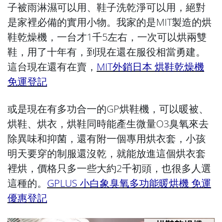
子被雨淋濕可以用、鞋子洗乾淨可以用，絕對
是家裡必備的實用小物。我家的是MIT製造的烘
鞋乾燥機，一台才1千5左右，一次可以烘兩雙
鞋，用了十年有，到現在還在服役相當勇建。
這台現在還有在賣，
MIT外銷日本 烘鞋乾燥機
免運登記
或是現在有多功合一的GP烘鞋機，可以暖被、
烘鞋、烘衣，烘鞋同時能產生微量O3臭氧來去
除異味和抑菌，還有附一個專用烘衣套，小孩
明天要穿的制服還沒乾，就能放進這個烘衣套
裡烘，價格只多一些大約2千初頭，也很多人選
這種的。
GPLUS 小白象臭氧多功能暖烘機 免運
優惠登記