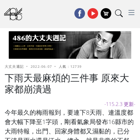
大丈夫週記
•
2022-06-07
•
人氣 : 12739
下雨天最麻煩的三件事 原來大
家都崩潰過
-115.2.3 更新-
今年最久的梅雨報到，要連下8天雨、連溫度都
會大幅下降至1字頭，剛看氣象局發布16縣市的
大雨特報，出門、回家身體都又濕黏的，已分