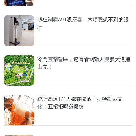
超狂制霸A9T吸塵器，六項意想不到的設
計
冷門宜蘭營區，驚喜看到獵人與獵犬追捕
山羌！
統計高達1/4人都在喝酒｜扭轉勸酒文
化！五招拒喝必殺技