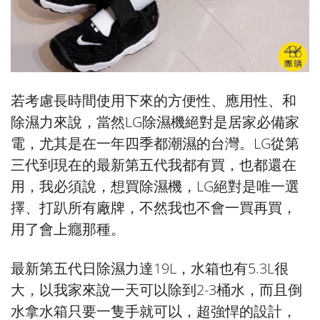
若考慮長時間使用下來的方便性、應用性、和
除濕力來說，當然LG除濕機絕對是居家必備家
電，尤其是在一年四季都潮濕的台灣。LG從第
三代到現在的最新第五代我都有買，也都還在
用，我必須說，想買除濕機，LG絕對是唯一選
擇、打趴所有廠牌，不然我也不會一買再買，
用了會上癮那種。
最新第五代日除濕力達19L，水箱也有5.3L很
大，以我家來說一天可以除到2-3桶水，而且倒
水拿水箱只要一隻手就可以，超強悍的設計，