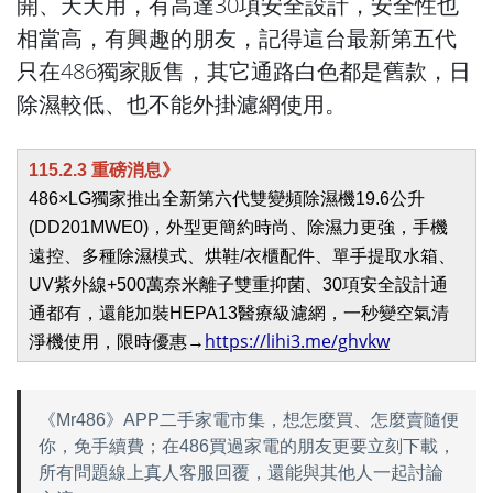
開、天天用，有高達30項安全設計，安全性也
相當高，有興趣的朋友，記得這台最新第五代
只在486獨家販售，其它通路白色都是舊款，日
除濕較低、也不能外掛濾網使用。
115.2.3 重磅消息》
486×LG獨家推出全新第六代雙變頻除濕機19.6公升
(DD201MWE0)，外型更簡約時尚、除濕力更強，手機
遠控、多種除濕模式、烘鞋/衣櫃配件、單手提取水箱、
UV紫外線+500萬奈米離子雙重抑菌、30項安全設計通
通都有，還能加裝HEPA13醫療級濾網，一秒變空氣清
https://lihi3.me/ghvkw
淨機使用，限時優惠→
《Mr486》APP二手家電市集，想怎麼買、怎麼賣隨便
你，免手續費；在486買過家電的朋友更要立刻下載，
所有問題線上真人客服回覆，還能與其他人一起討論