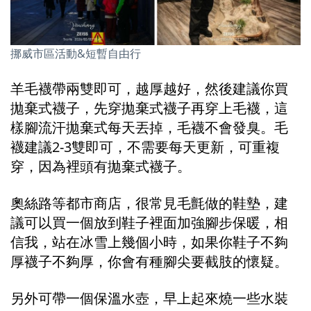
挪威市區活動&短暫自由行
羊毛襪帶兩雙即可，越厚越好，然後建議你買
拋棄式襪子，先穿拋棄式襪子再穿上毛襪，這
樣腳流汗拋棄式每天丟掉，毛襪不會發臭。毛
襪建議2-3雙即可，不需要每天更新，可重複
穿，因為裡頭有拋棄式襪子。
奧絲路等都市商店，很常見毛氈做的鞋墊，建
議可以買一個放到鞋子裡面加強腳步保暖，相
信我，站在冰雪上幾個小時，如果你鞋子不夠
厚襪子不夠厚，你會有種腳尖要截肢的懷疑。
另外可帶一個保溫水壺，早上起來燒一些水裝