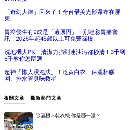
「奇幻大津」回來了！全台最美光影瀑布在屏
東！
胃癌發生有9成是「這原因」！別輕忽胃痛警
訊，2026年起45歲以上可免費篩檢
洗地機大PK！清潔力強到連油污都秒清！3千到
8千教你怎麼選
超神「懶人浸泡法」！泛黃白衣、保溫杯膠
圈、排水管臭味救星
相關文章
最新熱門文章
除濕機vs乾衣機 你是哪一派？