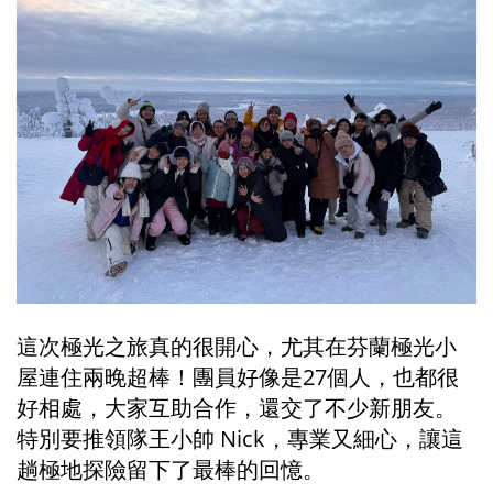
這次極光之旅真的很開心，尤其在芬蘭極光小
屋連住兩晚超棒！團員好像是27個人，也都很
好相處，大家互助合作，還交了不少新朋友。
特別要推領隊王小帥 Nick，專業又細心，讓這
趟極地探險留下了最棒的回憶。