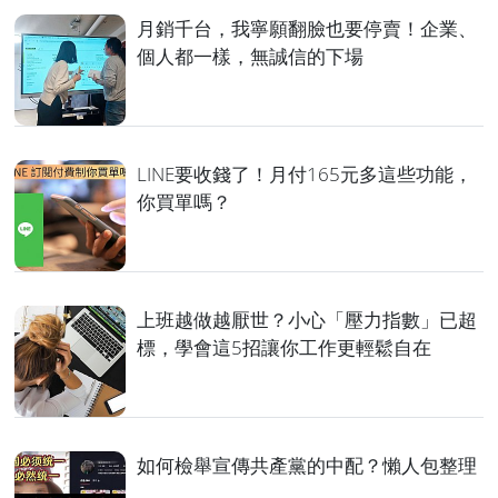
月銷千台，我寧願翻臉也要停賣！企業、
個人都一樣，無誠信的下場
LINE要收錢了！月付165元多這些功能，
你買單嗎？
上班越做越厭世？小心「壓力指數」已超
標，學會這5招讓你工作更輕鬆自在
如何檢舉宣傳共產黨的中配？懶人包整理