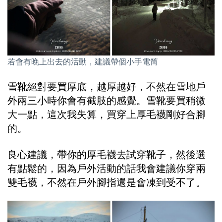
若會有晚上出去的活動，建議帶個小手電筒
雪靴絕對要買厚底，越厚越好，不然在雪地戶
外兩三小時你會有截肢的感覺。雪靴要買稍微
大一點，這次我失算，買穿上厚毛襪剛好合腳
的。
良心建議，帶你的厚毛襪去試穿靴子，然後選
有點鬆的，因為戶外活動的話我會建議你穿兩
雙毛襪，不然在戶外腳指還是會凍到受不了。