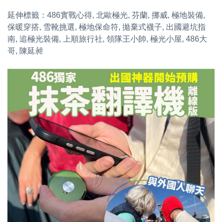
延伸標籤：486實戰心得, 北歐極光, 芬蘭, 挪威, 極地裝備, 
保暖穿搭, 雪靴挑選, 極地保命符, 拋棄式襪子, 出國避坑指
南, 追極光裝備, 上順旅行社, 領隊王小帥, 極光小屋, 486大
哥, 陳延昶