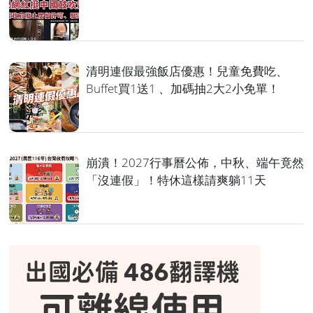
清明連假最強飯店優惠！兒童免費吃、
Buffet買1送1 、加碼抽2大2小免單！
崩潰！2027行事曆公佈，中秋、端午竟然
「沒連假」！特休這樣請爽躺11天