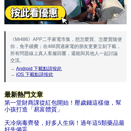
《Mr486》APP二手家電市集，想怎麼買、怎麼賣隨便
你，免手續費；在486買過家電的朋友更要立刻下載，
所有問題線上真人客服回覆，還能與其他人一起討論
交流。
→
Android 下載點請按此
→
iOS 下載點請按此
最新熱門文章
第一堂財商課從紅包開始！壓歲錢這樣做，幫
小孩打造「易富體質」
天冷病毒齊發，好多人生病！過年這5類藥品最
好先備妥