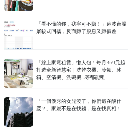
「看不懂的錢，我寧可不賺！」這波台股
屠殺式回檔，反而賺了股息又賺價差
「線上家電租賃」懶人包！每月369元起
打造全新智慧宅｜洗乾衣機、冷氣、冰
箱、空清機、洗碗機...等都能租
「一個優秀的女兒沒了，你們還在酸什
麼？」家屬不是在找錢，是在找真相！