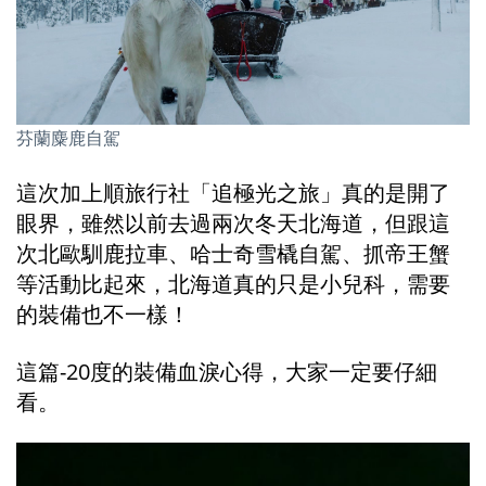
芬蘭麋鹿自駕
這次加上順旅行社「追極光之旅」真的是開了
眼界，雖然以前去過兩次冬天北海道，但跟這
次北歐馴鹿拉車、哈士奇雪橇自駕、抓帝王蟹
等活動比起來，北海道真的只是小兒科，需要
的裝備也不一樣！
這篇-20度的裝備血淚心得，大家一定要仔細
看。