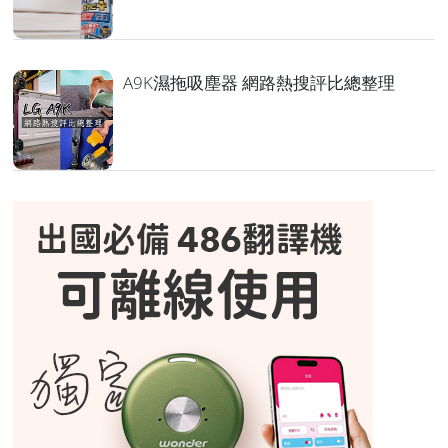
A9K濕拖吸塵器 網路熱搜評比總整理