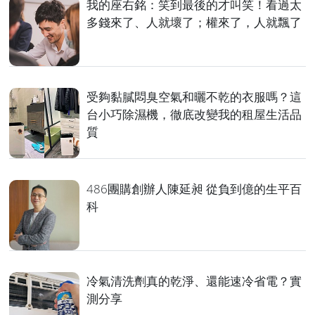
我的座右銘：笑到最後的才叫笑！看過太
多錢來了、人就壞了；權來了，人就飄了
受夠黏膩悶臭空氣和曬不乾的衣服嗎？這
台小巧除濕機，徹底改變我的租屋生活品
質
486團購創辦人陳延昶 從負到億的生平百
科
冷氣清洗劑真的乾淨、還能速冷省電？實
測分享