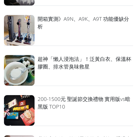
開箱實測》A9N、A9K、A9T 功能優缺分
析
超神「懶人浸泡法」！泛黃白衣、保溫杯
膠圈、排水管臭味救星
200-1500元 聖誕節交換禮物 實用版vs暗
黑版 TOP10