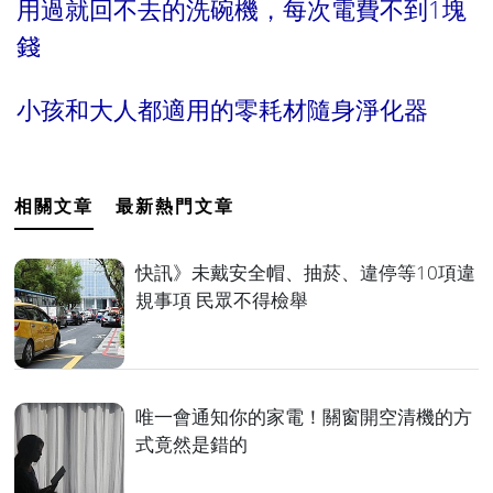
用過就回不去的洗碗機，每次電費不到1塊
錢
小孩和大人都適用的零耗材隨身淨化器
相關文章
最新熱門文章
快訊》未戴安全帽、抽菸、違停等10項違
規事項 民眾不得檢舉
唯一會通知你的家電！關窗開空清機的方
式竟然是錯的