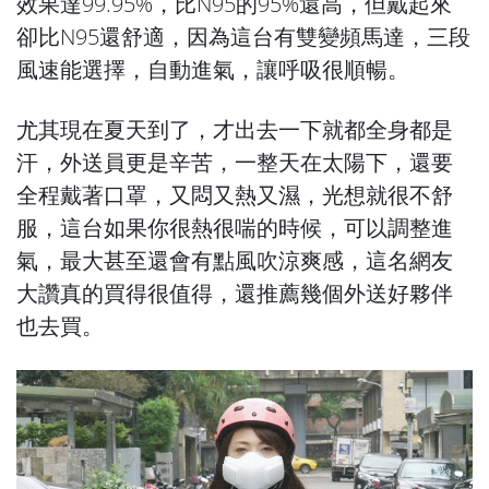
效果達99.95%，比N95的95%還高，但戴起來
卻比N95還舒適，因為這台有雙變頻馬達，三段
風速能選擇，自動進氣，讓呼吸很順暢。
尤其現在夏天到了，才出去一下就都全身都是
汗，外送員更是辛苦，一整天在太陽下，還要
全程戴著口罩，又悶又熱又濕，光想就很不舒
服，這台如果你很熱很喘的時候，可以調整進
氣，最大甚至還會有點風吹涼爽感，這名網友
大讚真的買得很值得，還推薦幾個外送好夥伴
也去買。