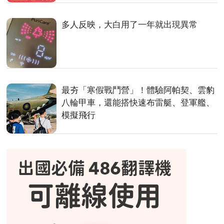
多人反映，大白用了一年就出現異常
最夯「寒假戰鬥營」！體驗阿帕契、雲豹
八輪甲車，還能搭快速布雷艇、登軍艦、
模擬飛行