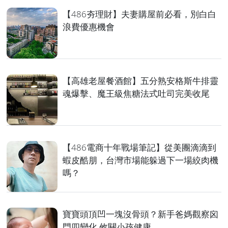
【486夯理財】夫妻購屋前必看，別白白
浪費優惠機會
【高雄老屋餐酒館】五分熟安格斯牛排靈
魂爆擊、魔王級焦糖法式吐司完美收尾
【486電商十年戰場筆記】從美團滴滴到
蝦皮酷朋，台灣市場能躲過下一場絞肉機
嗎？
寶寶頭頂凹一塊沒骨頭？新手爸媽觀察囟
門四變化 攸關小孩健康