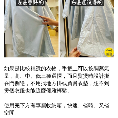
如果是比較精緻的衣物，手把上可以按調蒸氣
量，高、中、低三種選擇，而且熨燙時設計掛
在門側邊，不用找地方掛或買燙衣墊，想不到
燙個衣服也能這麼優雅輕鬆。
使用完下方有專屬收納箱，快速、省時、又省
空間。