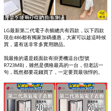
LG最新第二代電子衣櫥總共有四款，以下四款
現在486都有獨家加碼優惠，大家可以趁這時候
買，還有送非常多實用贈品。
我最推的還是鏡面款有掛燙機這台(型號
R723MB)，雖然是價格最高的一台，但老話一
句，既然都要花錢買了，一定要買最強悍的。
#田田 張田田