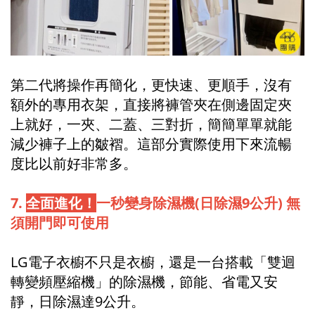
第二代將操作再簡化，更快速、更順手，沒有
額外的專用衣架，直接將褲管夾在側邊固定夾
上就好，一夾、二蓋、三對折，簡簡單單就能
減少褲子上的皺褶。這部分實際使用下來流暢
度比以前好非常多。
7.
全面進化！
一秒變身除濕機(日除濕9公升) 無
須開門即可使用
LG電子衣櫥不只是衣櫥，還是一台搭載「雙迴
轉變頻壓縮機」的除濕機，節能、省電又安
靜，日除濕達9公升。