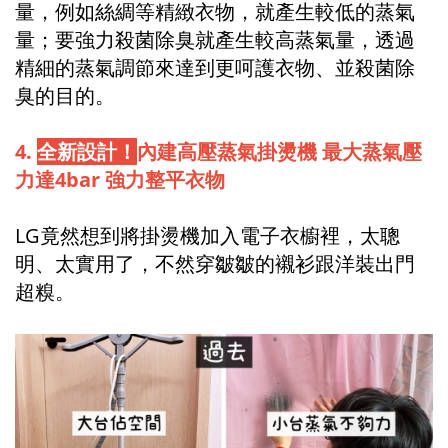
量，例如絲綢等精緻衣物，就產生較低的蒸氣
量；要強力殺菌除臭就產生較高蒸氣量，透過
精細的蒸氣調節來達到更呵護衣物、並殺菌除
臭的目的。
4.
全新設計！
內建高壓蒸氣掛燙機 最大蒸氣壓
力達4bar 強力整平衣物
LG竟然想到將掛燙機加入電子衣櫥裡，太聰
明、太實用了，不然穿皺皺的襯衫跟洋裝出門
超糗。