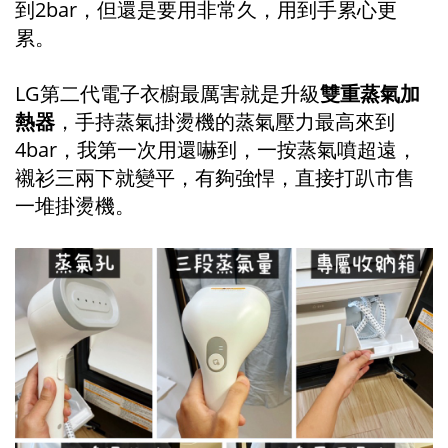
到2bar，但還是要用非常久，用到手累心更
累。
LG第二代電子衣櫥最厲害就是升級
雙重蒸氣加
熱器
，手持蒸氣掛燙機的蒸氣壓力最高來到
4bar，我第一次用還嚇到，一按蒸氣噴超遠，
襯衫三兩下就變平，有夠強悍，直接打趴市售
一堆掛燙機。