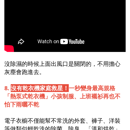
沒除濕的時候上面出風口是關閉的，不用擔心
灰塵會跑進去。
8.
沒有乾衣機家庭救星！
一秒變身最高規格
「熱泵式乾衣機」小孩制服、上班襯衫再也不
怕下雨曬不乾
電子衣櫥不僅能幫不常洗的外套、褲子、洋裝
等做類似輕乾洗的除菌、除臭，「溫和烘乾」