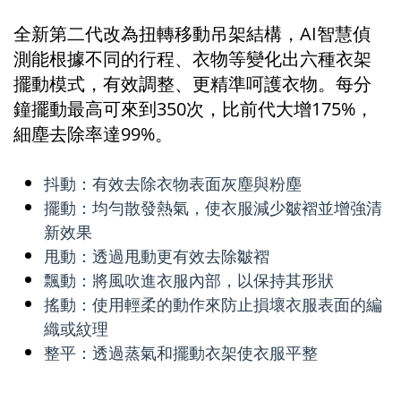
全新第二代改為扭轉移動吊架結構，AI智慧偵
測能根據不同的行程、衣物等變化出六種衣架
擺動模式，有效調整、更精準呵護衣物。每分
鐘擺動最高可來到350次，比前代大增175%，
細塵去除率達99%。
抖動：有效去除衣物表面灰塵與粉塵
擺動：均勻散發熱氣，使衣服減少皺褶並增強清
新效果
甩動：透過甩動更有效去除皺褶
飄動：將風吹進衣服內部，以保持其形狀
搖動：使用輕柔的動作來防止損壞衣服表面的編
織或紋理
整平：透過蒸氣和擺動衣架使衣服平整