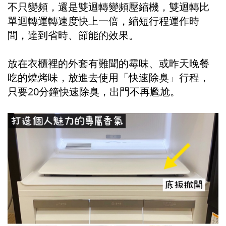
不只變頻，還是雙迴轉變頻壓縮機，雙迴轉比
單迴轉運轉速度快上一倍，縮短行程運作時
間，達到省時、節能的效果。
放在衣櫃裡的外套有難聞的霉味、或昨天晚餐
吃的燒烤味，放進去使用「快速除臭」行程，
只要20分鐘快速除臭，出門不再尷尬。