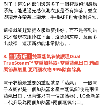
對了！這次內部側邊還多了一個智慧偵測感應
系統，能透過光感偵測衣服是否有掉落，並立
即顯示在螢幕上顯示，手機APP也會收到通知。
這樣就能趕緊把衣服重新掛好，而不是等到結
束才發現衣服掉在下面，沒除到灰塵、反而多
出皺褶，這項新功能非常貼心。.
3.
全新升級！
雙重蒸氣衣物護理Dual
TrueSteam™ 雙重加熱器+雙重蒸氣出口 精細
調節蒸氣量 更呵護衣物 99%除菌除臭
電子衣櫥最重要的重點就是「蒸氣」，一般電
子衣櫥都是一個加熱器來產生蒸氣(即使是兩個
蒸氣出口，但內部只有一個加熱器)，LG全新第
二代升級為兩個加熱器+兩個蒸氣出口。