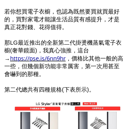
若你想買電子衣櫥，也認為既然要買就買最好
的，買對家電才能讓生活品質有感提升，才是
真正花對錢、花得值得。
那LG最近推出的全新第二代掛燙機蒸氣電子衣
櫥(奢華鏡面)，我真心強推，這台
https://pse.is/6nn9hr
→
，價格比其他一般的高
一些，但幾個新功能非常厲害，第一次用甚至
會嚇到的那種。
第二代總共有四種規格(下表所示)。