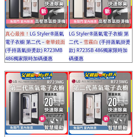
真心最推！
LG Styler®蒸氣
LG Styler®蒸氣電子衣櫥 第
電子衣櫥 第二代－
奢華鏡面
二代－
雪霧白
(手持蒸氣掛燙
(手持蒸氣掛燙款) R723MB
款) R723SB 486獨家限時加
486獨家限時加碼優惠
碼優惠
車真心強推！