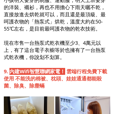
小孩明天要穿的制服、運動服，明天上班要穿
的洋裝、襯衫，再也不用擔心下雨天曬不乾，
直接放進去烘乾就可以，而且還是最頂級、最
呵護衣物的「熱泵式」烘乾，溫度大約在50-
55℃左右，是目前最呵護衣物的乾衣技術。
現在市售一台熱泵式乾衣機至少3、4萬元以
上，有了這台電子衣櫥等於也擁有了一台熱泵
式乾衣機，你說划不划算。
9.
內建Wifi智慧聯網家電！
雲端行程免費下載
使用 不能洗的棉被、枕頭、娃娃通通都能殺
菌、除臭、除塵蟎