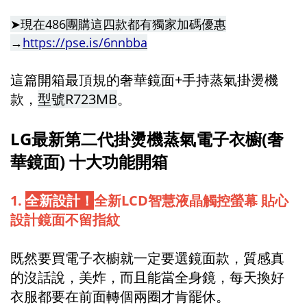
➤現在486團購這四款都有獨家加碼優惠
→
https://pse.is/6nnbba
這篇開箱最頂規的奢華鏡面+手持蒸氣掛燙機
款，
型號R723MB
。
LG最新第二代掛燙機蒸氣電子衣櫥(奢
華鏡面) 十大功能開箱
1.
全新設計！
全新LCD智慧液晶觸控螢幕 貼心
設計鏡面不留指紋
既然要買電子衣櫥就一定要選鏡面款，質感真
的沒話說，美炸，而且能當全身鏡，每天換好
衣服都要在前面轉個兩圈才肯罷休。