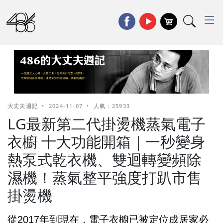
大丈夫週記
•
2024-11-07
•
人氣 : 25933
LG最新第二代掛燙機蒸氣電子
衣櫥 十大功能開箱｜一秒變身
熱泵式乾衣機、雙迴轉變頻除
濕機！蒸氣整平強度打趴市售
掛燙機
從2017年到現在，電子衣櫥已被定位成居家必