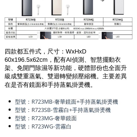
四款都五件式，尺寸：WxHxD
60x196.5x62cm，配有AI偵測、智慧擺動衣
架、免開門除濕等新功能，硬體部份也全面升
級成雙重蒸氣、雙迴轉變頻壓縮機。主要差異
在是否有鏡面和手持蒸氣掛燙機。
-
.
型號：R723MB-奢華鏡面+手持蒸氣掛燙機
型號：R723SB-雪霧白+手持蒸氣掛燙機
型號：R723MG-奢華鏡面
型號：R723WG-雲霧白