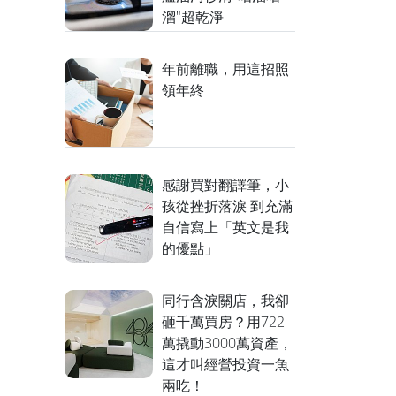
溜"超乾淨
年前離職，用這招照
領年終
感謝買對翻譯筆，小
孩從挫折落淚 到充滿
自信寫上「英文是我
的優點」
同行含淚關店，我卻
砸千萬買房？用722
萬撬動3000萬資產，
這才叫經營投資一魚
兩吃！