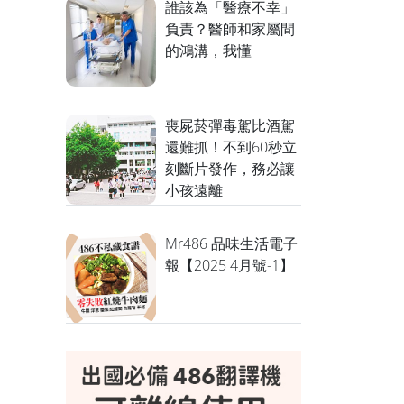
誰該為「醫療不幸」
負責？醫師和家屬間
的鴻溝，我懂
喪屍菸彈毒駕比酒駕
還難抓！不到60秒立
刻斷片發作，務必讓
小孩遠離
Mr486 品味生活電子
報【2025 4月號-1】