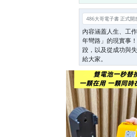
內容涵蓋人生、工
年彎路」的現實事！
跤，以及從成功與
給大家。