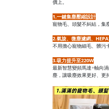
價上。
1.一鍵集塵壓縮設計
寵物毛、頭髮不糾結，集
2.氣旋、微塵濾網、HEP
不用擔心寵物細毛、髒污
3.吸力提升至220W
最新智慧變頻馬達+軸向渦
塵，讓吸塵效果更好、更