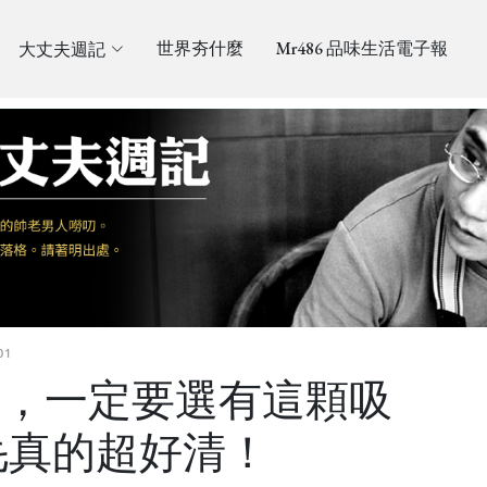
大丈夫週記
世界夯什麼
Mr486 品味生活電子報
01
種，一定要選有這顆吸
毛真的超好清！