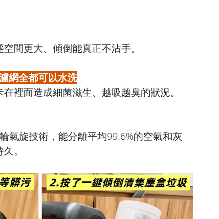
塵空間更大、傾倒能真正不沾手。
A濾網全都可以水洗
卡在裡面造成細菌滋生、越吸越臭的狀況。
輪氣旋技術，能分離平均99.6%的空氣和灰
持久。