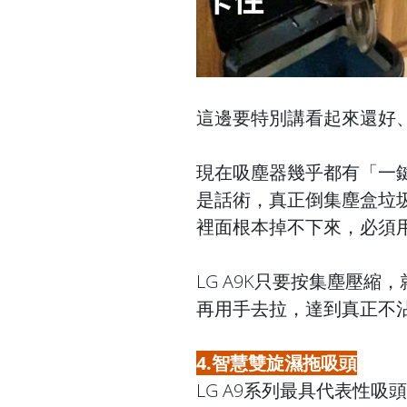
這邊要特別講看起來還好
現在吸塵器幾乎都有「一
是話術，真正倒集塵盒垃
裡面根本掉不下來，必須
LG A9K只要按集塵壓
再用手去拉，達到真正不
4.智慧雙旋濕拖吸頭
LG A9系列最具代表性