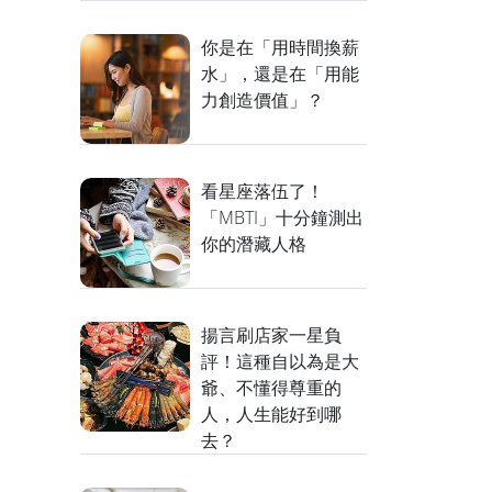
你是在「用時間換薪
水」，還是在「用能
力創造價值」？
看星座落伍了！
「MBTI」十分鐘測出
你的潛藏人格
揚言刷店家一星負
評！這種自以為是大
爺、不懂得尊重的
人，人生能好到哪
去？