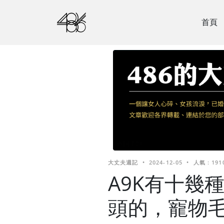
首頁
大丈夫週記
•
2024-12-05
•
人氣 : 191
A9K有十幾
頭的，寵物