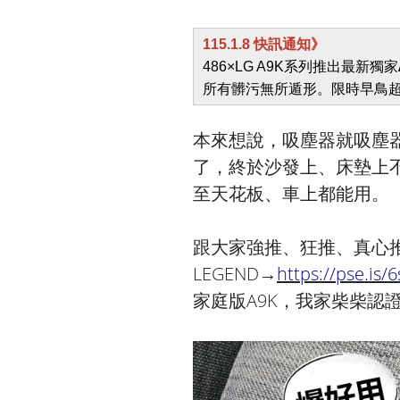
115.1.8 快訊通知》
486×LG A9K系列推出最新獨家
所有髒污無所遁形。限時早鳥
本來想說，吸塵器就吸塵
了，終於沙發上、床墊上
至天花板、車上都能用。
跟大家強推、狂推、真心推48
LEGEND→
https://pse.is/
家庭版A9K，我家柴柴認