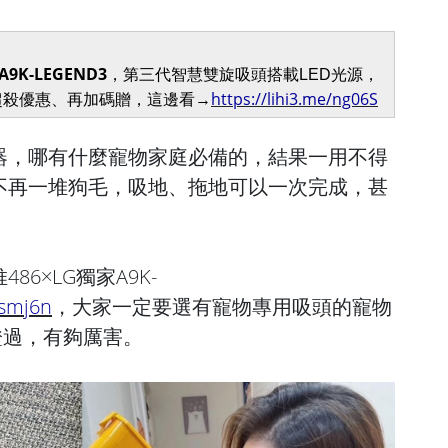
A9K-LEGEND3
，第三代智慧雙旋吸頭搭載LED光源，
https://lihi3.me/ng06S
超殺優惠、再加碼贈，這邊看→
器，哪有什麼寵物家庭必備的，結果一用不得
不再一堆狗毛，吸地、拖地可以一次完成，甚
6×LG獨家A9K-
6smj6n
，大家一定要選有寵物專用吸頭的寵物
證過，有夠厲害。