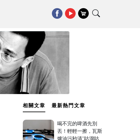
相關文章
最新熱門文章
喝不完的啤酒先別
丟！輕輕一擦，瓦斯
爐油污秒清"咕溜咕