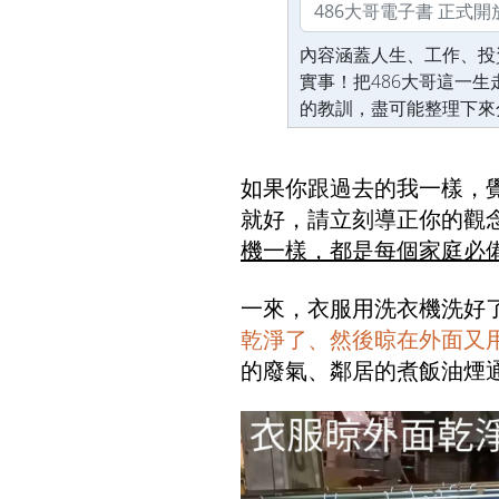
內容涵蓋人生、工作、投
實事！把486大哥這一
的教訓，盡可能整理下來
如果你跟過去的我一樣，
就好，請立刻導正你的觀
機一樣，都是每個家庭必
一來，衣服用洗衣機洗好
乾淨了、然後晾在外面又
的廢氣、鄰居的煮飯油煙