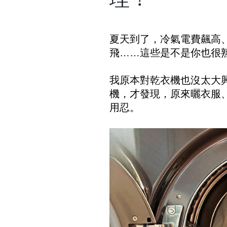
夏天到了，冷氣電費飆高
飛……這些是不是你也很
我原本對乾衣機也沒太大興
機，才發現，原來曬衣服
用忍。