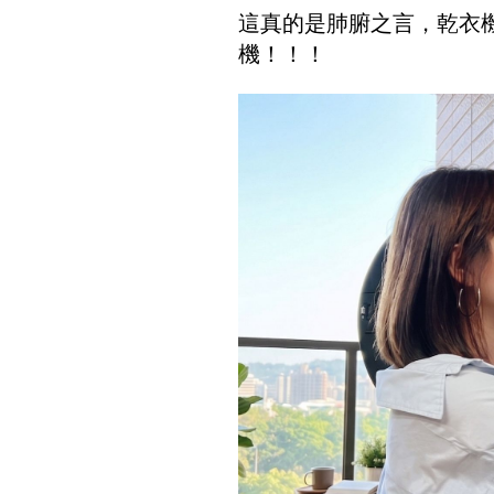
這真的是肺腑之言，乾衣
機！！！