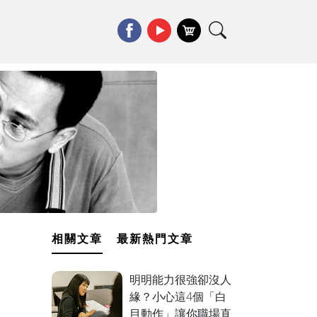
相關文章
最新熱門文章
明明能力很強卻沒人
緣？小心這4個「白
目動作」讓你職場直