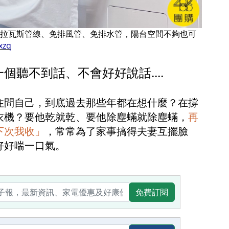
G，免拉瓦斯管線、免排風管、免排水管，陽台空間不夠也可
Lxzq
個聽不到話、不會好好說話....
住問自己，到底過去那些年都在想什麼？在撐
衣機？要他乾就乾、要他除塵蟎就除塵蟎，
再
下次我收」
，常常為了家事搞得夫妻互擺臉
好好喘一口氣。
免費訂閱