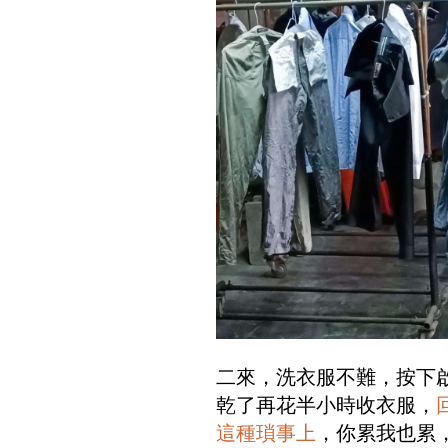
二來，洗衣服不難，按下
乾了再花半小時收衣服，
這種瑣事上
，你累我也累