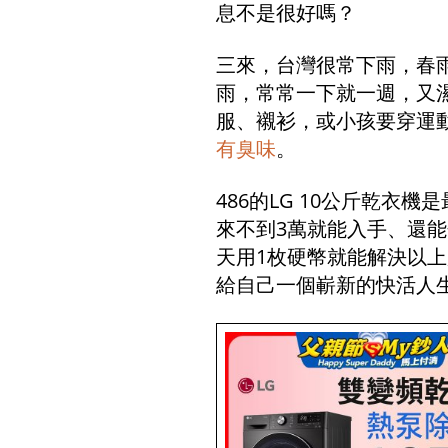
息不是很好嗎？
三來，台灣很常下雨，春
雨，常常一下就一週，又
服、襯衫，或小孩要穿運
有臭味
。
486的LG 10公斤乾
來不到3萬就能入手、還能
天用1枚硬幣就能解決以
給自己一個嶄新的快活人