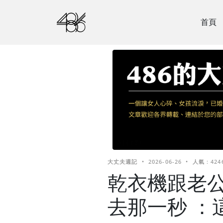
首頁
大丈夫週記
•
2026-06-26
•
人氣 : 424
乾衣機跟老公
去那一秒 ：