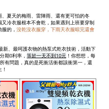
雨、夏天的梅雨、雷陣雨、還有更可怕的冬
濕又冷衣服根本不會乾，如果遇到上班要穿制
動服的，
沒乾沒衣服穿，下雨天衣服晾完還會
衣機是最新、最呵護衣物的熱泵式乾衣技術，活動下
分期0利率，
等於一天不到10元
！你想想，每
上所有問題，真的是死衝活衝都該衝第一，還
生！