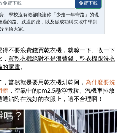
免費下載
資、學校沒有教卻能讓你「少走十年彎路」的現
生走過的路、跌過的跤，以及從成功與失敗中學到
分享給大家。
覺得不要浪費錢買乾衣機，就晾一下、收一下
念，
買乾衣機絕對不是浪費錢，乾衣機跟洗衣
備的家電
。
了，當然就是要用乾衣機烘乾阿，
為什麼要洗
用髒
，空氣中的pm2.5懸浮微粒、汽機車排放
通通沾附在洗好的衣服上，這不合理啊！