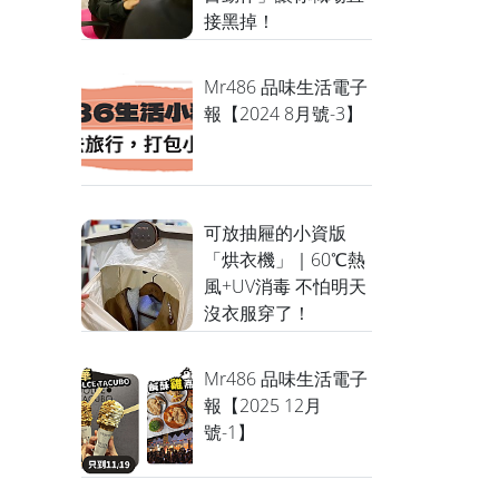
接黑掉！
Mr486 品味生活電子
報【2024 8月號-3】
可放抽屜的小資版
「烘衣機」｜60℃熱
風+UV消毒 不怕明天
沒衣服穿了！
Mr486 品味生活電子
報【2025 12月
號-1】