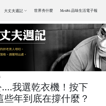
大丈夫週記
世界夯什麼
Mr486 品味生活電子報
6
....我選乾衣機！按下
這些年到底在撐什麼？