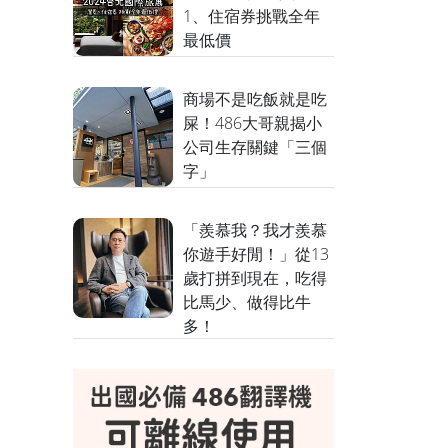
1、住宿券挑戰全年
最低價
商場不是吃飯就是吃
屎！486大哥親揭小
公司生存關鍵「三個
字」
「羨慕我？我才羨慕
你遊手好閒！」從13
歲打拼到現在，吃得
比馬少、做得比牛
多！