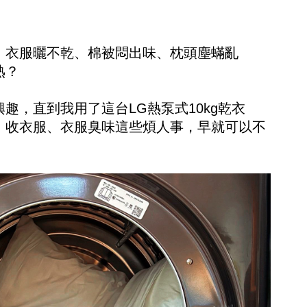
、衣服曬不乾、棉被悶出味、枕頭塵蟎亂
熟？
趣，直到我用了這台LG熱泵式10kg乾衣
、收衣服、衣服臭味這些煩人事，早就可以不