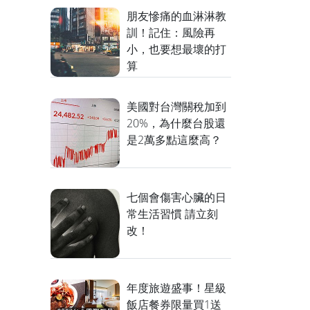
朋友慘痛的血淋淋教
訓！記住：風險再
小，也要想最壞的打
算
美國對台灣關稅加到
20%，為什麼台股還
是2萬多點這麼高？
七個會傷害心臟的日
常生活習慣 請立刻
改！
年度旅遊盛事！星級
飯店餐券限量買1送