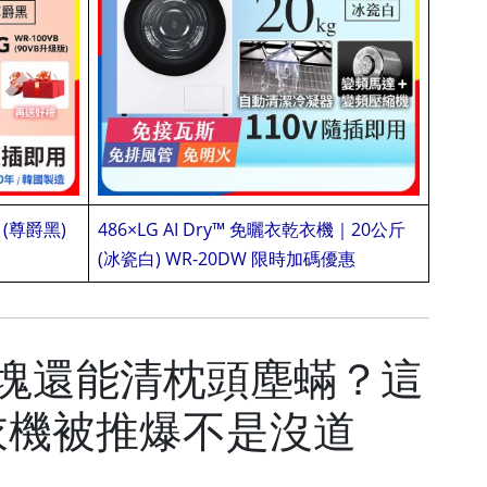
 (尊爵黑)
486×LG AI Dry™ 免曬衣乾衣機｜20公斤 
蕙8
(冰瓷白) WR-20DW 限時加碼優惠
4塊還能清枕頭塵蟎？這
衣機被推爆不是沒道