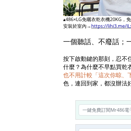
▴486×LG免曬衣乾衣機20K
安裝於室內→
https://lihi3.me/I
一個聽話、不廢話；一
按下啟動鍵的那刻，忍不
什麼？為什麼不早點買乾
也不用計較「這次你晾、
色，連回到家，都沒辦法