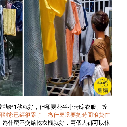
啟動鍵1秒就好，但卻要花半小時晾衣服、等
回到家已經很累了，為什麼還要把時間浪費在
，為什麼不交給乾衣機就好，兩個人都可以休