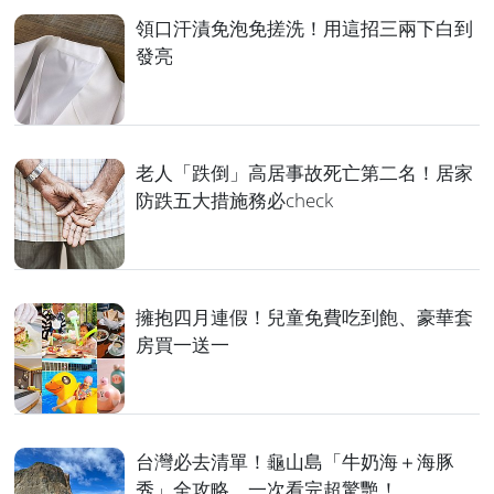
領口汗漬免泡免搓洗！用這招三兩下白到
發亮
老人「跌倒」高居事故死亡第二名！居家
防跌五大措施務必check
擁抱四月連假！兒童免費吃到飽、豪華套
房買一送一
台灣必去清單！龜山島「牛奶海＋海豚
秀」全攻略，一次看完超驚艷！