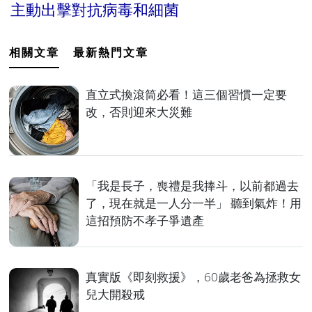
主動出擊對抗病毒和細菌
相關文章
最新熱門文章
直立式換滾筒必看！這三個習慣一定要
改，否則迎來大災難
「我是長子，喪禮是我捧斗，以前都過去
了，現在就是一人分一半」 聽到氣炸！用
這招預防不孝子爭遺產
真實版《即刻救援》，60歲老爸為拯救女
兒大開殺戒