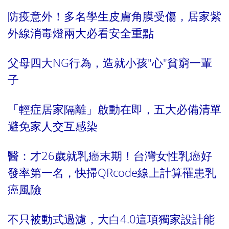
防疫意外！多名學生皮膚角膜受傷，居家紫
外線消毒燈兩大必看安全重點
父母四大NG行為，造就小孩"心"貧窮一輩
子
「輕症居家隔離」啟動在即，五大必備清單
避免家人交互感染
醫：才26歲就乳癌末期！台灣女性乳癌好
發率第一名，快掃QRcode線上計算罹患乳
癌風險
不只被動式過濾，大白4.0這項獨家設計能