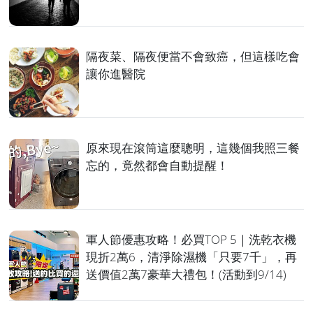
隔夜菜、隔夜便當不會致癌，但這樣吃會
讓你進醫院
原來現在滾筒這麼聰明，這幾個我照三餐
忘的，竟然都會自動提醒！
軍人節優惠攻略！必買TOP 5｜洗乾衣機
現折2萬6，清淨除濕機「只要7千」，再
送價值2萬7豪華大禮包！(活動到9/14)