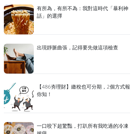
有所為，有所不為：我對這時代「暴利神
話」的選擇
出現靜脈曲張，記得要先做這項檢查
【486夯理財】繳稅也可分期，2個方式報
你知！
一口咬下超驚豔，打趴所有我吃過的冷凍
披薩