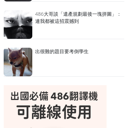
486大哥談「遺產規劃最後一塊拼圖」：
連我都被這招震撼到
出很難的題目要考倒學生