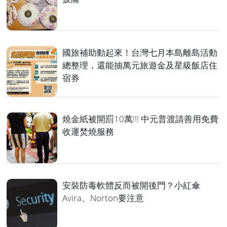
國旅補助動起來！台灣七月本島離島活動
總整理，還能抽萬元旅遊金及星級飯店住
宿券
燒金紙被開罰10萬!!! 中元普渡請善用免費
收運焚燒服務
安裝防毒軟體反而被開後門？小紅傘
Avira、Norton要注意