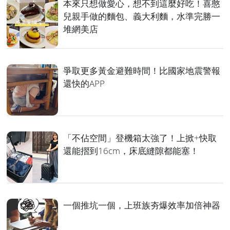
本來只想做愛心，想不到這麼好吃！喜憨
兒親手做的麵包、義大利麵，水準完勝一
堆網美店
爭取更多黃金避難時間！比國家地震警報
還快的APP
「不佔空間」登機箱太強了！上掀+快取
還能摺到16cm，床底縫隙都能塞！
一個推坑一個，上班族夯爆效率加倍神器