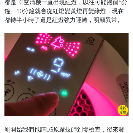
都是LG空清機一直出現紅燈，以往可能跑個5分
鐘、10分鐘就會從紅燈變黃燈再變綠燈，現在
都轉半小時了還是紅燈強力運轉，明顯異常。
剛開始我們也請LG原廠技師到場檢查，後來發