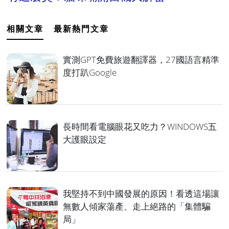
相關文章
最新熱門文章
實測GPT免費旅遊翻譯器，27國語言精準
度打趴Google
長時間看電腦眼花又吃力？WINDOWS五
大護眼設定
我堅持不到中國發展的原因！看透這場讓
無數人傾家蕩產、走上絕路的「集體騙
局」