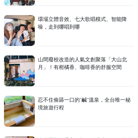
環場立體音效、七大歌唱模式、智能降
噪，走到哪唱到哪
山間廢校改造的人氣文創聚落「大山北
月」！有柑橘香、咖啡香的舒服空間
忍不住偷舔一口的"鹹"溫泉，全台唯一秘
境旅遊行程