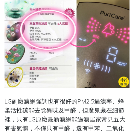
LG副廠濾網強調也有很好的PM2.5過濾率、蜂
巢活性碳能去除異味及甲醛，但魔鬼藏在細節
裡，只有LG原廠最新濾網能過濾居家常見五大
有害氣體，不僅只有甲醛，還有甲苯、二氧化