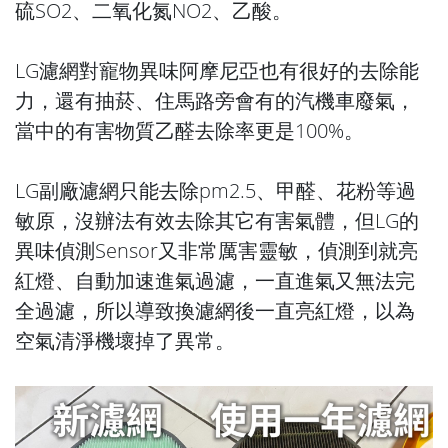
硫SO2、二氧化氮NO2、乙酸。
LG濾網對寵物異味阿摩尼亞也有很好的去除能
力，還有抽菸、住馬路旁會有的汽機車廢氣，
當中的有害物質乙醛去除率更是100%。
LG副廠濾網只能去除pm2.5、甲醛、花粉等過
敏原，沒辦法有效去除其它有害氣體，但LG的
異味偵測Sensor又非常厲害靈敏，偵測到就亮
紅燈、自動加速進氣過濾，一直進氣又無法完
全過濾，所以導致換濾網後一直亮紅燈，以為
空氣清淨機壞掉了異常。