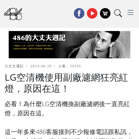
大丈夫週記
•
2023-08-29
•
人氣 : 35295
LG空清機使用副廠濾網狂亮紅
燈，原因在這！
必看！為什麼LG空清機換副廠濾網後一直亮紅
燈，原因在這。
這一年多來486客服接到不少報修電話跟私訊，