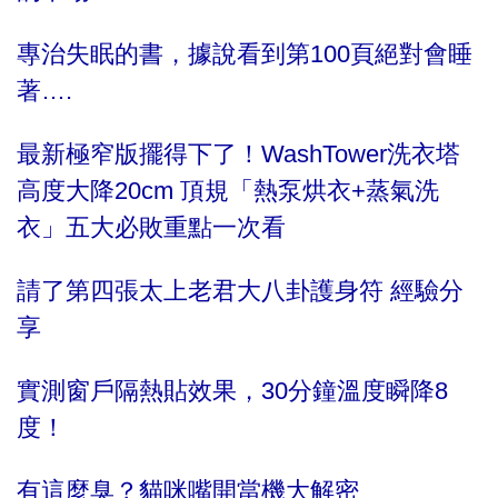
專治失眠的書，據說看到第100頁絕對會睡
著….
最新極窄版擺得下了！WashTower洗衣塔
高度大降20cm 頂規「熱泵烘衣+蒸氣洗
衣」五大必敗重點一次看
請了第四張太上老君大八卦護身符 經驗分
享
實測窗戶隔熱貼效果，30分鐘溫度瞬降8
度！
有這麼臭？貓咪嘴開當機大解密