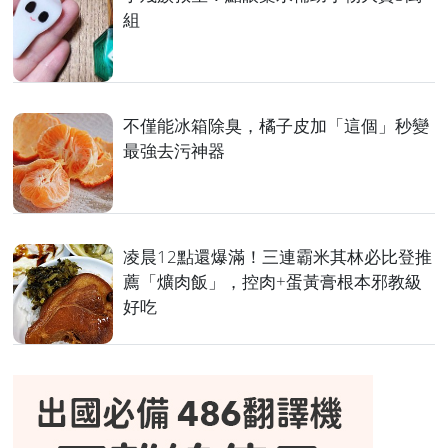
組
不僅能冰箱除臭，橘子皮加「這個」秒變
最強去污神器
凌晨12點還爆滿！三連霸米其林必比登推
薦「爌肉飯」，控肉+蛋黃膏根本邪教級
好吃